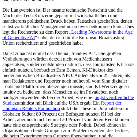
Die Langversion ist: Der rasante technische Fortschritt und die
Macht der Tech-Konzerne gepaart mit wirtschaftlichem und
mancherorts politischem Druck haben Tatsachen geschaffen, denen
selbst vorbildliches Management nur schwer beikommen kann. Dies
legt die Recherche zu dem Report „
Leading Newsrooms in the Age
of Generative AI
“ nahe, den ich für die European Broadcasting
Union recherchiert und geschrieben habe.
Da ist zunächst einmal das Thema „Shadow AI“. Die größten
Veränderungen würden derzeit nicht von Medienhäusern
angestoßen, sondern entstünden dadurch, dass Journalisten KI-Tools
einfach nutzten, beobachtet Ezra Eeman, KI-Direktor des
niederländischen Broadcasters NPO. Anders als vor 25 Jahren, als
man Redakteure und Reporter noch mühevoll vom Sinn digitaler
Tools und Plattformen überzeugen musste, sind KI-Werkzeuge so
intuitiv zu bedienen, dass Menschen sie im Privatleben noch
häufiger anwenden als bei der Arbeit, wie eine
jüngst veröffentlichte
Studie
zumindest mit Blick auf die USA ergab. Ein
Report der
Thomson Reuters Foundation
stützt die These für Journalisten im
Globalen Süden: 80 Prozent der Befragten nutzten KI bei der
Arbeit, aber noch nicht einmal 20 Prozent von deren Redaktionen
hatte eine entsprechende Strategie oder Politik. Dabei können in
Organisationen beide Gruppen zum Problem werden: die Techies,
die beim Experimentieren Grenzen überschreiten, und die