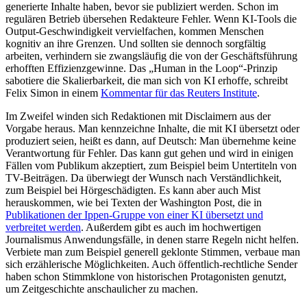
generierte Inhalte haben, bevor sie publiziert werden. Schon im
regulären Betrieb übersehen Redakteure Fehler. Wenn KI-Tools die
Output-Geschwindigkeit vervielfachen, kommen Menschen
kognitiv an ihre Grenzen. Und sollten sie dennoch sorgfältig
arbeiten, verhindern sie zwangsläufig die von der Geschäftsführung
erhofften Effizienzgewinne. Das „Human in the Loop“-Prinzip
sabotiere die Skalierbarkeit, die man sich von KI erhoffe, schreibt
Felix Simon in einem
Kommentar für das Reuters Institute
.
Im Zweifel winden sich Redaktionen mit Disclaimern aus der
Vorgabe heraus. Man kennzeichne Inhalte, die mit KI übersetzt oder
produziert seien, heißt es dann, auf Deutsch: Man übernehme keine
Verantwortung für Fehler. Das kann gut gehen und wird in einigen
Fällen vom Publikum akzeptiert, zum Beispiel beim Untertiteln von
TV-Beiträgen. Da überwiegt der Wunsch nach Verständlichkeit,
zum Beispiel bei Hörgeschädigten. Es kann aber auch Mist
herauskommen, wie bei Texten der Washington Post, die in
Publikationen der Ippen-Gruppe von einer KI übersetzt und
verbreitet werden
. Außerdem gibt es auch im hochwertigen
Journalismus Anwendungsfälle, in denen starre Regeln nicht helfen.
Verbiete man zum Beispiel generell geklonte Stimmen, verbaue man
sich erzählerische Möglichkeiten. Auch öffentlich-rechtliche Sender
haben schon Stimmklone von historischen Protagonisten genutzt,
um Zeitgeschichte anschaulicher zu machen.