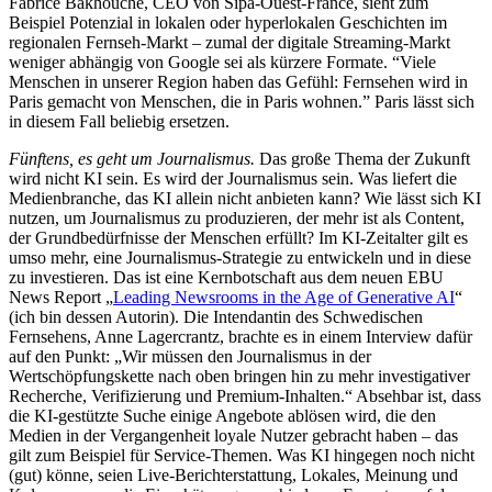
Fabrice Bakhouche, CEO von Sipa-Ouest-France, sieht zum
Beispiel Potenzial in lokalen oder hyperlokalen Geschichten im
regionalen Fernseh-Markt – zumal der digitale Streaming-Markt
weniger abhängig von Google sei als kürzere Formate. “Viele
Menschen in unserer Region haben das Gefühl: Fernsehen wird in
Paris gemacht von Menschen, die in Paris wohnen.” Paris lässt sich
in diesem Fall beliebig ersetzen.
Fünftens, es geht um Journalismus.
Das große Thema der Zukunft
wird nicht KI sein. Es wird der Journalismus sein. Was liefert die
Medienbranche, das KI allein nicht anbieten kann? Wie lässt sich KI
nutzen, um Journalismus zu produzieren, der mehr ist als Content,
der Grundbedürfnisse der Menschen erfüllt? Im KI-Zeitalter gilt es
umso mehr, eine Journalismus-Strategie zu entwickeln und in diese
zu investieren. Das ist eine Kernbotschaft aus dem neuen EBU
News Report „
Leading Newsrooms in the Age of Generative AI
“
(ich bin dessen Autorin). Die Intendantin des Schwedischen
Fernsehens, Anne Lagercrantz, brachte es in einem Interview dafür
auf den Punkt: „Wir müssen den Journalismus in der
Wertschöpfungskette nach oben bringen hin zu mehr investigativer
Recherche, Verifizierung und Premium-Inhalten.“ Absehbar ist, dass
die KI-gestützte Suche einige Angebote ablösen wird, die den
Medien in der Vergangenheit loyale Nutzer gebracht haben – das
gilt zum Beispiel für Service-Themen. Was KI hingegen noch nicht
(gut) könne, seien Live-Berichterstattung, Lokales, Meinung und