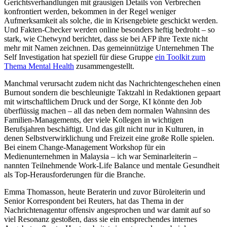
Gerichtsverhandlungen mit grausigen Details von Verbrechen
konfrontiert werden, bekommen in der Regel weniger
Aufmerksamkeit als solche, die in Krisengebiete geschickt werden.
Und Fakten-Checker werden online besonders heftig bedroht – so
stark, wie Chetwynd berichtet, dass sie bei AFP ihre Texte nicht
mehr mit Namen zeichnen. Das gemeinnützige Unternehmen The
Self Investigation hat speziell für diese Gruppe
ein Toolkit zum
Thema Mental Health
zusammengestellt.
Manchmal verursacht zudem nicht das Nachrichtengeschehen einen
Burnout sondern die beschleunigte Taktzahl in Redaktionen gepaart
mit wirtschaftlichem Druck und der Sorge, KI könnte den Job
überflüssig machen – all das neben dem normalen Wahnsinn des
Familien-Managements, der viele Kollegen in wichtigen
Berufsjahren beschäftigt. Und das gilt nicht nur in Kulturen, in
denen Selbstverwirklichung und Freizeit eine große Rolle spielen.
Bei einem Change-Management Workshop für ein
Medienunternehmen in Malaysia – ich war Seminarleiterin –
nannten Teilnehmende Work-Life Balance und mentale Gesundheit
als Top-Herausforderungen für die Branche.
Emma Thomasson, heute Beraterin und zuvor Büroleiterin und
Senior Korrespondent bei Reuters, hat das Thema in der
Nachrichtenagentur offensiv angesprochen und war damit auf so
viel Resonanz gestoßen, dass sie ein entsprechendes internes