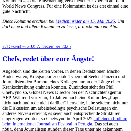
Kolumnen – so die Einschätzung verschiedener Experten auf dem
World News Congress. Für eine Kolumnistin ist das erst einmal eine
gute Nachricht.
Diese Kolumne erschien bei
Medieninsider am 15. Mai 2025
. Um
dort neue und ältere Kolumnen zu lesen, braucht man ein Abo.
Veröffentlicht
7. Dezember 2025
7. Dezember 2025
am
Chefs, redet über eure Ängste!
Angeblich sind die Zeiten vorbei, in denen Redaktionen Macho-
Buden waren, Kriegsreporter coole Typen mit Seelen-Panzern und
Journalisten den Burnout eines Kollegen nur an der Länge einer
Krankschreibung erahnen konnten. Zumindest sieht das Phil
Chetwynd so, Global News Director bei der Nachrichtenagentur
AFP. Während vor zehn, 15 Jahren noch eine Kultur des „frage
nicht nach und rede nicht darüber“ herrschte, habe seitdem nicht nur
die Diskussion um arbeitsbedingte psychische Belastungen ein
anderes Niveau erreicht; es seien auch entsprechende Strukturen
eingezogen worden, so Chetwynd im April 2025
auf einem Podium
beim International Journalism Festival in Perugia
. Das sei auch
nötig, denn Journalisten stünden dieser Tage unter nie gekanntem