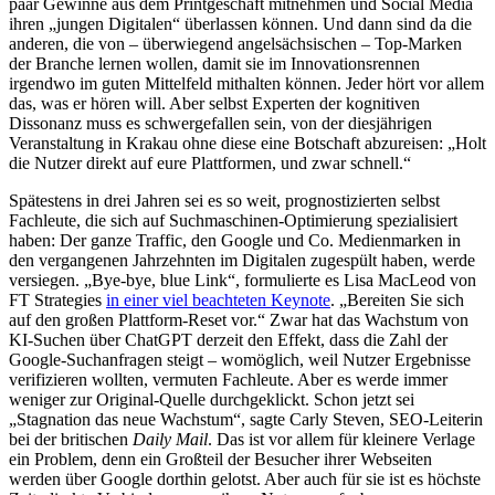
paar Gewinne aus dem Printgeschäft mitnehmen und Social Media
ihren „jungen Digitalen“ überlassen können. Und dann sind da die
anderen, die von – überwiegend angelsächsischen – Top-Marken
der Branche lernen wollen, damit sie im Innovationsrennen
irgendwo im guten Mittelfeld mithalten können. Jeder hört vor allem
das, was er hören will. Aber selbst Experten der kognitiven
Dissonanz muss es schwergefallen sein, von der diesjährigen
Veranstaltung in Krakau ohne diese eine Botschaft abzureisen: „Holt
die Nutzer direkt auf eure Plattformen, und zwar schnell.“
Spätestens in drei Jahren sei es so weit, prognostizierten selbst
Fachleute, die sich auf Suchmaschinen-Optimierung spezialisiert
haben: Der ganze Traffic, den Google und Co. Medienmarken in
den vergangenen Jahrzehnten im Digitalen zugespült haben, werde
versiegen. „Bye-bye, blue Link“, formulierte es Lisa MacLeod von
FT Strategies
in einer viel beachteten Keynote
. „Bereiten Sie sich
auf den großen Plattform-Reset vor.“ Zwar hat das Wachstum von
KI-Suchen über ChatGPT derzeit den Effekt, dass die Zahl der
Google-Suchanfragen steigt – womöglich, weil Nutzer Ergebnisse
verifizieren wollten, vermuten Fachleute. Aber es werde immer
weniger zur Original-Quelle durchgeklickt. Schon jetzt sei
„Stagnation das neue Wachstum“, sagte Carly Steven, SEO-Leiterin
bei der britischen
Daily Mail
. Das ist vor allem für kleinere Verlage
ein Problem, denn ein Großteil der Besucher ihrer Webseiten
werden über Google dorthin gelotst. Aber auch für sie ist es höchste