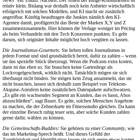
News“ ein Traum. Nachteil: Der Anteil der Binge-Konsumenten ist
relativ klein. Bislang war deshalb noch kein Anbieter wirtschaftlich
erfolgreich mit solchen Modellen, und KI macht sie zusätzlich
angreifbar. Künftig beauftragen die Junkies nämlich den KI-
Agenten damit, profilgerecht das Beste der Marken X,Y und Z
zusammenzusammeln. Hier können die Verlage weniger im Pricing
als beim Verhandeln mit den Tech Konzernen punkten. Es geht
darum, sich originäre Inhalte möglichst hoch vergüten zu lassen.
Die Journalismus-Gourmets:
Sie lieben tollen Journalismus in
jedem Format und sind grundsätzlich bereit, dafür zu zahlen – wenn
sie das spezielle Stück überzeugt. Wenn die Podcasts extra kosten,
dann ist das eben so. Sie brauchen keine Gartenliege als
Lockvogelgeschenk, wirklich nicht. Tatsächlich mögen sie sich
überhaupt nicht binden. Sie mögen kein Zeug ansammeln, das sie
nicht brauchen, lassen sich deshalb zum Beispiel von Telekom-
Akquise-Anrufern keine zusätzlichen Datenpakete aufschwatzen.
„Es gibt ein wachsendes Segment an Kunden, das es hasst, Abos
abzuschließen“, sagt Bauer. Es gelte, solchen Menschen Angebote
zu machen, die der Zehnerkarte im Fitnessstudio gleichen. Da kann
der einzelne Besuch ruhig teuer sein, aber solche Kunden zahlen
gerne dafür, wählen zu können.
Die Gemeinschafts-Buddies:
Sie gehören zu einer
Community
, wie
das im Marketing-Sprech heißt. Und dieses Gefühl der
Zugehörigkeit und Identifikation lassen sie sich gerne etwas kosten.