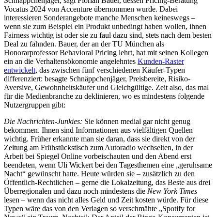
Schnäppchenjäger, sagt Florian Bauer, dessen Pricing-Beratung
Vocatus 2024 von Accenture übernommen wurde. Dabei
interessieren Sonderangebote manche Menschen keineswegs –
wenn sie zum Beispiel ein Produkt unbedingt haben wollen, ihnen
Fairness wichtig ist oder sie zu faul dazu sind, stets nach dem besten
Deal zu fahnden. Bauer, der an der TU München als
Honorarprofessor Behavioral Pricing lehrt, hat mit seinen Kollegen
ein an die Verhaltensökonomie angelehntes
Kunden-Raster
entwickelt
, das zwischen fünf verschiedenen Käufer-Typen
differenziert: besagte Schnäppchenjäger, Preisbereite, Risiko-
Aversive, Gewohnheitskäufer und Gleichgültige. Zeit also, das mal
für die Medienbranche zu deklinieren, wo es mindestens folgende
Nutzergruppen gibt:
Die Nachrichten-Junkies:
Sie können medial gar nicht genug
bekommen. Ihnen sind Informationen aus vielfältigen Quellen
wichtig. Früher erkannte man sie daran, dass sie direkt von der
Zeitung am Frühstückstisch zum Autoradio wechselten, in der
Arbeit bei Spiegel Online vorbeischauten und den Abend erst
beendeten, wenn Uli Wickert bei den Tagesthemen eine „geruhsame
Nacht“ gewünscht hatte. Heute würden sie – zusätzlich zu den
Öffentlich-Rechtlichen – gerne die Lokalzeitung, das Beste aus drei
Überregionalen und dazu noch mindestens die
New York Times
lesen – wenn das nicht alles Geld und Zeit kosten würde. Für diese
Typen wäre das von den Verlagen so verschmähte „Spotify for