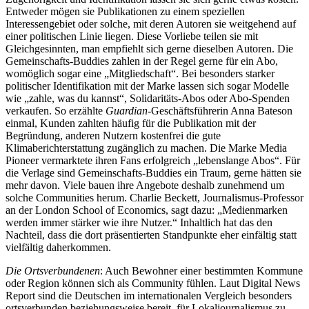
Entweder mögen sie Publikationen zu einem speziellen
Interessengebiet oder solche, mit deren Autoren sie weitgehend auf
einer politischen Linie liegen. Diese Vorliebe teilen sie mit
Gleichgesinnten, man empfiehlt sich gerne dieselben Autoren. Die
Gemeinschafts-Buddies zahlen in der Regel gerne für ein Abo,
womöglich sogar eine „Mitgliedschaft“. Bei besonders starker
politischer Identifikation mit der Marke lassen sich sogar Modelle
wie „zahle, was du kannst“, Solidaritäts-Abos oder Abo-Spenden
verkaufen. So erzählte
Guardian
-Geschäftsführerin Anna Bateson
einmal, Kunden zahlten häufig für die Publikation mit der
Begründung, anderen Nutzern kostenfrei die gute
Klimaberichterstattung zugänglich zu machen. Die Marke Media
Pioneer vermarktete ihren Fans erfolgreich „lebenslange Abos“. Für
die Verlage sind Gemeinschafts-Buddies ein Traum, gerne hätten sie
mehr davon. Viele bauen ihre Angebote deshalb zunehmend um
solche Communities herum. Charlie Beckett, Journalismus-Professor
an der London School of Economics, sagt dazu: „Medienmarken
werden immer stärker wie ihre Nutzer.“ Inhaltlich hat das den
Nachteil, dass die dort präsentierten Standpunkte eher einfältig statt
vielfältig daherkommen.
Die Ortsverbundenen
: Auch Bewohner einer bestimmten Kommune
oder Region können sich als Community fühlen. Laut Digital News
Report sind die Deutschen im internationalen Vergleich besonders
ortsverbunden beziehungsweise bereit, für Lokaljournalismus zu