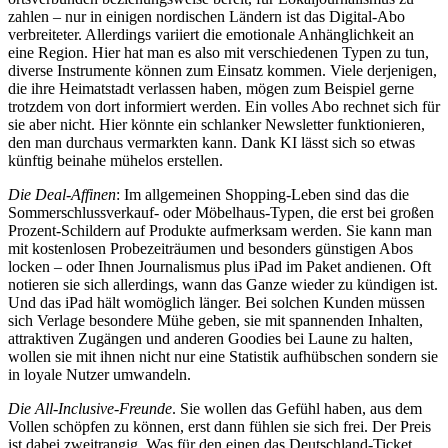
zahlen – nur in einigen nordischen Ländern ist das Digital-Abo
verbreiteter. Allerdings variiert die emotionale Anhänglichkeit an
eine Region. Hier hat man es also mit verschiedenen Typen zu tun,
diverse Instrumente können zum Einsatz kommen. Viele derjenigen,
die ihre Heimatstadt verlassen haben, mögen zum Beispiel gerne
trotzdem von dort informiert werden. Ein volles Abo rechnet sich für
sie aber nicht. Hier könnte ein schlanker Newsletter funktionieren,
den man durchaus vermarkten kann. Dank KI lässt sich so etwas
künftig beinahe mühelos erstellen.
Die Deal-Affinen
: Im allgemeinen Shopping-Leben sind das die
Sommerschlussverkauf- oder Möbelhaus-Typen, die erst bei großen
Prozent-Schildern auf Produkte aufmerksam werden. Sie kann man
mit kostenlosen Probezeiträumen und besonders günstigen Abos
locken – oder Ihnen Journalismus plus iPad im Paket andienen. Oft
notieren sie sich allerdings, wann das Ganze wieder zu kündigen ist.
Und das iPad hält womöglich länger. Bei solchen Kunden müssen
sich Verlage besondere Mühe geben, sie mit spannenden Inhalten,
attraktiven Zugängen und anderen Goodies bei Laune zu halten,
wollen sie mit ihnen nicht nur eine Statistik aufhübschen sondern sie
in loyale Nutzer umwandeln.
Die All-Inclusive-Freunde
. Sie wollen das Gefühl haben, aus dem
Vollen schöpfen zu können, erst dann fühlen sie sich frei. Der Preis
ist dabei zweitrangig. Was für den einen das Deutschland-Ticket