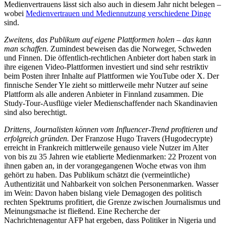
Medienvertrauens lässt sich also auch in diesem Jahr nicht belegen –
wobei
Medienvertrauen und Mediennutzung verschiedene Dinge
sind.
Zweitens, das Publikum auf eigene Plattformen holen – das kann
man schaffen.
Zumindest beweisen das die Norweger, Schweden
und Finnen. Die öffentlich-rechtlichen Anbieter dort haben stark in
ihre eigenen Video-Plattformen investiert und sind sehr restriktiv
beim Posten ihrer Inhalte auf Plattformen wie YouTube oder X. Der
finnische Sender Yle zieht so mittlerweile mehr Nutzer auf seine
Plattform als alle anderen Anbieter in Finnland zusammen. Die
Study-Tour-Ausflüge vieler Medienschaffender nach Skandinavien
sind also berechtigt.
Drittens, Journalisten können vom Influencer-Trend profitieren und
erfolgreich gründen.
Der Franzose Hugo Travers (Hugodecrypte)
erreicht in Frankreich mittlerweile genauso viele Nutzer im Alter
von bis zu 35 Jahren wie etablierte Medienmarken: 22 Prozent von
ihnen gaben an, in der vorangegangenen Woche etwas von ihm
gehört zu haben. Das Publikum schätzt die (vermeintliche)
Authentizität und Nahbarkeit von solchen Personenmarken. Wasser
im Wein: Davon haben bislang viele Demagogen des politisch
rechten Spektrums profitiert, die Grenze zwischen Journalismus und
Meinungsmache ist fließend. Eine Recherche der
Nachrichtenagentur AFP hat ergeben, dass Politiker in Nigeria und