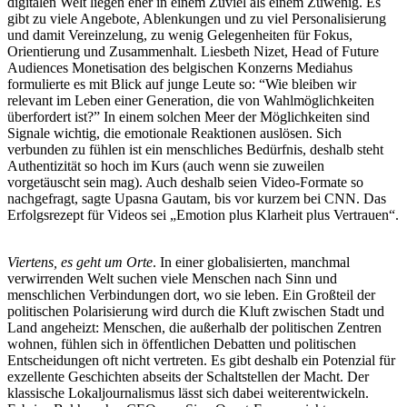
digitalen Welt liegen eher in einem Zuviel als einem Zuwenig. Es
gibt zu viele Angebote, Ablenkungen und zu viel Personalisierung
und damit Vereinzelung, zu wenig Gelegenheiten für Fokus,
Orientierung und Zusammenhalt. Liesbeth Nizet, Head of Future
Audiences Monetisation des belgischen Konzerns Mediahus
formulierte es mit Blick auf junge Leute so: “Wie bleiben wir
relevant im Leben einer Generation, die von Wahlmöglichkeiten
überfordert ist?” In einem solchen Meer der Möglichkeiten sind
Signale wichtig, die emotionale Reaktionen auslösen. Sich
verbunden zu fühlen ist ein menschliches Bedürfnis, deshalb steht
Authentizität so hoch im Kurs (auch wenn sie zuweilen
vorgetäuscht sein mag). Auch deshalb seien Video-Formate so
nachgefragt, sagte Upasna Gautam, bis vor kurzem bei CNN. Das
Erfolgsrezept für Videos sei „Emotion plus Klarheit plus Vertrauen“.
Viertens, es geht um Orte
. In einer globalisierten, manchmal
verwirrenden Welt suchen viele Menschen nach Sinn und
menschlichen Verbindungen dort, wo sie leben. Ein Großteil der
politischen Polarisierung wird durch die Kluft zwischen Stadt und
Land angeheizt: Menschen, die außerhalb der politischen Zentren
wohnen, fühlen sich in öffentlichen Debatten und politischen
Entscheidungen oft nicht vertreten. Es gibt deshalb ein Potenzial für
exzellente Geschichten abseits der Schaltstellen der Macht. Der
klassische Lokaljournalismus lässt sich dabei weiterentwickeln.