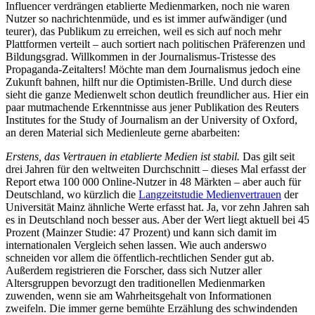
Influencer verdrängen etablierte Medienmarken, noch nie waren
Nutzer so nachrichtenmüde, und es ist immer aufwändiger (und
teurer), das Publikum zu erreichen, weil es sich auf noch mehr
Plattformen verteilt – auch sortiert nach politischen Präferenzen und
Bildungsgrad. Willkommen in der Journalismus-Tristesse des
Propaganda-Zeitalters! Möchte man dem Journalismus jedoch eine
Zukunft bahnen, hilft nur die Optimisten-Brille. Und durch diese
sieht die ganze Medienwelt schon deutlich freundlicher aus. Hier ein
paar mutmachende Erkenntnisse aus jener Publikation des Reuters
Institutes for the Study of Journalism an der University of Oxford,
an deren Material sich Medienleute gerne abarbeiten:
Erstens, das Vertrauen in etablierte Medien ist stabil.
Das gilt seit
drei Jahren für den weltweiten Durchschnitt – dieses Mal erfasst der
Report etwa 100 000 Online-Nutzer in 48 Märkten – aber auch für
Deutschland, wo kürzlich die
Langzeitstudie Medienvertrauen
der
Universität Mainz ähnliche Werte erfasst hat. Ja, vor zehn Jahren sah
es in Deutschland noch besser aus. Aber der Wert liegt aktuell bei 45
Prozent (Mainzer Studie: 47 Prozent) und kann sich damit im
internationalen Vergleich sehen lassen. Wie auch anderswo
schneiden vor allem die öffentlich-rechtlichen Sender gut ab.
Außerdem registrieren die Forscher, dass sich Nutzer aller
Altersgruppen bevorzugt den traditionellen Medienmarken
zuwenden, wenn sie am Wahrheitsgehalt von Informationen
zweifeln. Die immer gerne bemühte Erzählung des schwindenden