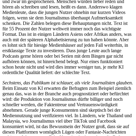
und zwar im gesprochenen. Menschen würden lieber reden und
hören als schreiben und lesen, heißt es dann. Anderswo klagen
Medienleute, dass die jungen Nutzer ohnehin nur kurzen Videos
folgen, wenn sie dem Journalismus überhaupt Aufmerksamkeit
schenken. Die Zahlen belegen diese Behauptungen nicht. Text ist
für 55 Prozent der Nutzer weltweit immer noch das wichtigste
Format. Das ist in einigen Ländern Asiens oder Afrikas anders, was
auch mit der späteren Alphabetisierung zu tun haben könnte. Aber
es lohnt sich für hiesige Medienhäuser auf jeden Fall weiterhin, in
erstklassige Texte zu investieren. Dass junge Leute auch lange
Podcasts gerne hören oder bei Serien mit dem Bingen gar nicht
aufhören können, ist hinreichend belegt. Nur eines funktioniert
schon heute nicht und wird dies immer weniger tun, je mehr KI
ordentliche Qualität liefert: der schlechte Text.
Sechstens, das Publikum ist schlauer, als viele Journalisten glauben.
Beim Einsatz von KI erwarten die Befragten zum Beispiel ziemlich
genau das, was in der Branche auch prognostiziert oder befürchtet
wird: die Produktion von Journalismus dürfte billiger und noch
schneller werden, die Faktentreue und Vertrauenswürdigkeit
abnehmen. Gerade junge Konsumenten sind skeptisch bei der
Mediennutzung und verifizieren viel. In Ländern, wie Thailand und
Malaysia, wo Journalismus viel über TikTok und Facebook
konsumiert wird, ist das Bewusstsein der Nutzer groß, dass sie auf
diesen Plattformen womöglich Lügen oder Fantasie-Nachrichten