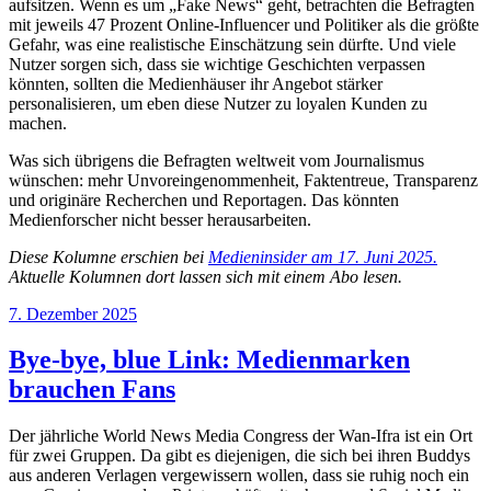
aufsitzen. Wenn es um „Fake News“ geht, betrachten die Befragten
mit jeweils 47 Prozent Online-Influencer und Politiker als die größte
Gefahr, was eine realistische Einschätzung sein dürfte. Und viele
Nutzer sorgen sich, dass sie wichtige Geschichten verpassen
könnten, sollten die Medienhäuser ihr Angebot stärker
personalisieren, um eben diese Nutzer zu loyalen Kunden zu
machen.
Was sich übrigens die Befragten weltweit vom Journalismus
wünschen: mehr Unvoreingenommenheit, Faktentreue, Transparenz
und originäre Recherchen und Reportagen. Das könnten
Medienforscher nicht besser herausarbeiten.
Diese Kolumne erschien bei
Medieninsider am 17. Juni 2025.
Aktuelle Kolumnen dort lassen sich mit einem Abo lesen.
Veröffentlicht
7. Dezember 2025
am
Bye-bye, blue Link: Medienmarken
brauchen Fans
Der jährliche World News Media Congress der Wan-Ifra ist ein Ort
für zwei Gruppen. Da gibt es diejenigen, die sich bei ihren Buddys
aus anderen Verlagen vergewissern wollen, dass sie ruhig noch ein