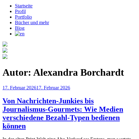
Startseite
Profil
Portfolio
Bücher und mehr
Blog
Autor:
Alexandra Borchardt
Veröffentlicht
17. Februar 2026
17. Februar 2026
am
Von Nachrichten-Junkies bis
Journalismus-Gourmets: Wie Medien
verschiedene Bezahl-Typen bedienen
können