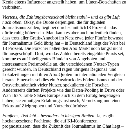
Kenia eigens Influencer angestellt haben, um Lügen-Botschaften zu
verbreiten.
Viertens, die Zahlungsbereitschaft bleibt stabil – und es gibt Luft
nach oben.
Okay, die Quote derjenigen, die für digitalen
Journalismus zahlen, liegt bei durchschnittlich18 Prozent – das
dürfte ruhig höher sein. Man kann es aber auch ordentlich finden,
dass trotz aller Gratis-Angebot im Netz etwa jeder Fünfte bewusst
für Journalismus Geld übrig hat – in Deutschland liegt der Wert bei
13 Prozent. Die Forscher halten den Abo-Markt noch längst nicht
für ausgeschöpft. Dort, wo das Zahlen bereits eingeübte Praxis sei,
komme es auf Intelligentes Bündeln von Angeboten und
interessantere Preismodelle an, die verschiedenen Nutzer-Typen
gerecht würden. In Deutschland ragen übrigens Regional- und
Lokalzeitungen mit ihren Abo-Quoten im internationalen Vergleich
heraus. Einerseits sei dies ein Ausdruck des Föderalismus und der
Ortsverbundenheit vieler Nutzer, spekulieren die Forscher.
Andererseits dürften Projekte wie das Daten-Pooling in Drive oder
Wan-Ifra’s Table Stakes Europe auch zu dem Erfolg beigetragen
haben; sie ermutigen Erfahrungsaustausch, Vernetzung und einen
Fokus auf Zielgruppen und Nutzerbedürfnisse.
Fünftens, Text lebt – besonders in hiesigen Breiten.
Ja, es gibt
hochangesehene Fachleute, die auf KI-Konferenzen
prognostizieren, dass die Zukunft des Journalismus im Chat liegt –