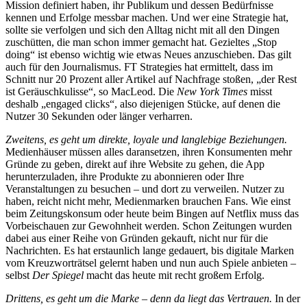
Mission definiert haben, ihr Publikum und dessen Bedürfnisse
kennen und Erfolge messbar machen. Und wer eine Strategie hat,
sollte sie verfolgen und sich den Alltag nicht mit all den Dingen
zuschütten, die man schon immer gemacht hat. Gezieltes „Stop
doing“ ist ebenso wichtig wie etwas Neues anzuschieben. Das gilt
auch für den Journalismus. FT Strategies hat ermittelt, dass im
Schnitt nur 20 Prozent aller Artikel auf Nachfrage stoßen, „der Rest
ist Geräuschkulisse“, so MacLeod. Die
New York Times
misst
deshalb „engaged clicks“, also diejenigen Stücke, auf denen die
Nutzer 30 Sekunden oder länger verharren.
Zweitens, es geht um direkte, loyale und langlebige Beziehungen.
Medienhäuser müssen alles daransetzen, ihren Konsumenten mehr
Gründe zu geben, direkt auf ihre Website zu gehen, die App
herunterzuladen, ihre Produkte zu abonnieren oder Ihre
Veranstaltungen zu besuchen – und dort zu verweilen. Nutzer zu
haben, reicht nicht mehr, Medienmarken brauchen Fans. Wie einst
beim Zeitungskonsum oder heute beim Bingen auf Netflix muss das
Vorbeischauen zur Gewohnheit werden. Schon Zeitungen wurden
dabei aus einer Reihe von Gründen gekauft, nicht nur für die
Nachrichten. Es hat erstaunlich lange gedauert, bis digitale Marken
vom Kreuzworträtsel gelernt haben und nun auch Spiele anbieten –
selbst
Der Spiegel
macht das heute mit recht großem Erfolg.
Drittens, es geht um die Marke – denn da liegt das Vertrauen.
In der