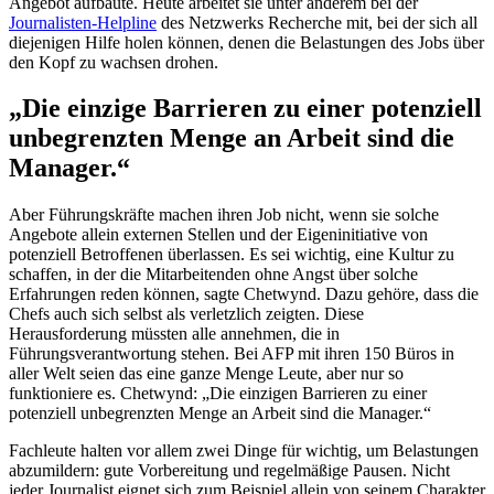
Angebot aufbaute. Heute arbeitet sie unter anderem bei der
Journalisten-Helpline
des Netzwerks Recherche mit, bei der sich all
diejenigen Hilfe holen können, denen die Belastungen des Jobs über
den Kopf zu wachsen drohen.
„Die einzige Barrieren zu einer potenziell
unbegrenzten Menge an Arbeit sind die
Manager.“
Aber Führungskräfte machen ihren Job nicht, wenn sie solche
Angebote allein externen Stellen und der Eigeninitiative von
potenziell Betroffenen überlassen. Es sei wichtig, eine Kultur zu
schaffen, in der die Mitarbeitenden ohne Angst über solche
Erfahrungen reden können, sagte Chetwynd. Dazu gehöre, dass die
Chefs auch sich selbst als verletzlich zeigten. Diese
Herausforderung müssten alle annehmen, die in
Führungsverantwortung stehen. Bei AFP mit ihren 150 Büros in
aller Welt seien das eine ganze Menge Leute, aber nur so
funktioniere es. Chetwynd: „Die einzigen Barrieren zu einer
potenziell unbegrenzten Menge an Arbeit sind die Manager.“
Fachleute halten vor allem zwei Dinge für wichtig, um Belastungen
abzumildern: gute Vorbereitung und regelmäßige Pausen. Nicht
jeder Journalist eignet sich zum Beispiel allein von seinem Charakter