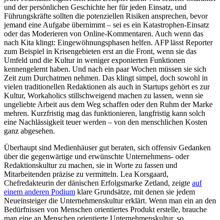
und der persönlichen Geschichte her für jeden Einsatz, und
Führungskräfte sollten die potenziellen Risiken ansprechen, bevor
jemand eine Aufgabe übernimmt – sei es ein Katastrophen-Einsatz
oder das Moderieren von Online-Kommentaren. Auch wenn das
nach Kita klingt: Eingewöhnungsphasen helfen. AFP lässt Reporter
zum Beispiel in Krisengebieten erst an die Front, wenn sie das
Umfeld und die Kultur in weniger exponierten Funktionen
kennengelernt haben. Und nach ein paar Wochen müssen sie sich
Zeit zum Durchatmen nehmen. Das klingt simpel, doch sowohl in
vielen traditionellen Redaktionen als auch in Startups gehört es zur
Kultur, Workaholics stillschweigend machen zu lassen, wenn sie
ungeliebte Arbeit aus dem Weg schaffen oder den Ruhm der Marke
mehren. Kurzfristig mag das funktionieren, langfristig kann solch
eine Nachlässigkeit teuer werden – von den menschlichen Kosten
ganz abgesehen.
Überhaupt sind Medienhäuser gut beraten, sich offensiv Gedanken
über die gegenwärtige und erwünschte Unternehmens- oder
Redaktionskultur zu machen, sie in Worte zu fassen und
Mitarbeitenden präzise zu vermitteln. Lea Korsgaard,
Chefredakteurin der dänischen Erfolgsmarke Zetland, zeigte
auf
einem anderen Podium
klare Grundsätze, mit denen sie jedem
Neueinsteiger die Unternehmenskultur erklärt. Wenn man ein an den
Bedürfnissen von Menschen orientiertes Produkt erstelle, brauche
man eine an Menschen orientierte Unternehmenskultur, so