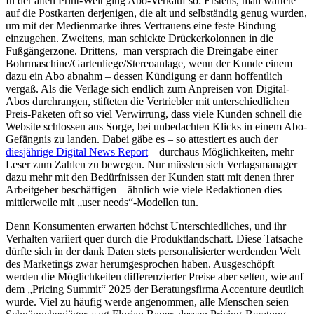
In der alten Print-Welt ging Abo-Verkauf so: Erstens, man wartete
auf die Postkarten derjenigen, die alt und selbständig genug wurden,
um mit der Medienmarke ihres Vertrauens eine feste Bindung
einzugehen. Zweitens, man schickte Drückerkolonnen in die
Fußgängerzone. Drittens, man versprach die Dreingabe einer
Bohrmaschine/Gartenliege/Stereoanlage, wenn der Kunde einem
dazu ein Abo abnahm – dessen Kündigung er dann hoffentlich
vergaß. Als die Verlage sich endlich zum Anpreisen von Digital-
Abos durchrangen, stifteten die Vertriebler mit unterschiedlichen
Preis-Paketen oft so viel Verwirrung, dass viele Kunden schnell die
Website schlossen aus Sorge, bei unbedachten Klicks in einem Abo-
Gefängnis zu landen. Dabei gäbe es – so attestiert es auch der
diesjährige Digital News Report
– durchaus Möglichkeiten, mehr
Leser zum Zahlen zu bewegen. Nur müssten sich Verlagsmanager
dazu mehr mit den Bedürfnissen der Kunden statt mit denen ihrer
Arbeitgeber beschäftigen – ähnlich wie viele Redaktionen dies
mittlerweile mit „user needs“-Modellen tun.
Denn Konsumenten erwarten höchst Unterschiedliches, und ihr
Verhalten variiert quer durch die Produktlandschaft. Diese Tatsache
dürfte sich in der dank Daten stets personalisierter werdenden Welt
des Marketings zwar herumgesprochen haben. Ausgeschöpft
werden die Möglichkeiten differenzierter Preise aber selten, wie auf
dem „Pricing Summit“ 2025 der Beratungsfirma Accenture deutlich
wurde. Viel zu häufig werde angenommen, alle Menschen seien