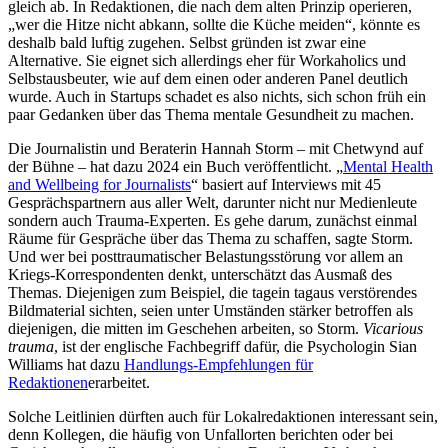
gleich ab. In Redaktionen, die nach dem alten Prinzip operieren,
„wer die Hitze nicht abkann, sollte die Küche meiden“, könnte es
deshalb bald luftig zugehen. Selbst gründen ist zwar eine
Alternative. Sie eignet sich allerdings eher für Workaholics und
Selbstausbeuter, wie auf dem einen oder anderen Panel deutlich
wurde. Auch in Startups schadet es also nichts, sich schon früh ein
paar Gedanken über das Thema mentale Gesundheit zu machen.
Die Journalistin und Beraterin Hannah Storm – mit Chetwynd auf
der Bühne – hat dazu 2024 ein Buch veröffentlicht. „
Mental Health
and Wellbeing for Journalists
“ basiert auf Interviews mit 45
Gesprächspartnern aus aller Welt, darunter nicht nur Medienleute
sondern auch Trauma-Experten. Es gehe darum, zunächst einmal
Räume für Gespräche über das Thema zu schaffen, sagte Storm.
Und wer bei posttraumatischer Belastungsstörung vor allem an
Kriegs-Korrespondenten denkt, unterschätzt das Ausmaß des
Themas. Diejenigen zum Beispiel, die tagein tagaus verstörendes
Bildmaterial sichten, seien unter Umständen stärker betroffen als
diejenigen, die mitten im Geschehen arbeiten, so Storm.
Vicarious
trauma
, ist der englische Fachbegriff dafür, die Psychologin Sian
Williams hat dazu
Handlungs-Empfehlungen für
Redaktionen
erarbeitet.
Solche Leitlinien dürften auch für Lokalredaktionen interessant sein,
denn Kollegen, die häufig von Unfallorten berichten oder bei