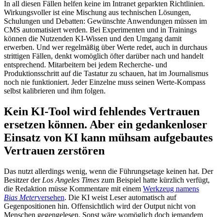
In all diesen Fällen helfen keine im Intranet geparkten Richtlinien.
Wirkungsvoller ist eine Mischung aus technischen Lösungen,
Schulungen und Debatten: Gewünschte Anwendungen müssen im
CMS automatisiert werden. Bei Experimenten und in Trainings
können die Nutzenden KI-Wissen und den Umgang damit
erwerben. Und wer regelmäßig über Werte redet, auch in durchaus
strittigen Fällen, denkt womöglich öfter darüber nach und handelt
entsprechend. Mitarbeitern bei jedem Recherche- und
Produktionsschritt auf die Tastatur zu schauen, hat im Journalismus
noch nie funktioniert. Jeder Einzelne muss seinen Werte-Kompass
selbst kalibrieren und ihm folgen.
Kein KI-Tool wird fehlendes Vertrauen
ersetzen können. Aber ein gedankenloser
Einsatz von KI kann mühsam aufgebautes
Vertrauen zerstören
Das nutzt allerdings wenig, wenn die Führungsetage keinen hat. Der
Besitzer der
Los Angeles Times
zum Beispiel hatte kürzlich verfügt,
die Redaktion müsse Kommentare mit einem
Werkzeug namens
Bias Meter
versehen
. Die KI weist Leser automatisch auf
Gegenpositionen hin. Offensichtlich wird der Output nicht von
Menschen gegengelesen. Sonst wäre womöglich doch jemandem