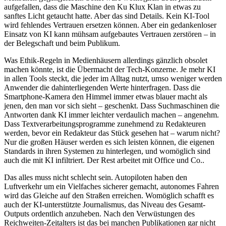
aufgefallen, dass die Maschine den Ku Klux Klan in etwas zu
sanftes Licht getaucht hatte. Aber das sind Details. Kein KI-Tool
wird fehlendes Vertrauen ersetzen können. Aber ein gedankenloser
Einsatz von KI kann mühsam aufgebautes Vertrauen zerstören – in
der Belegschaft und beim Publikum.
Was Ethik-Regeln in Medienhäusern allerdings gänzlich obsolet
machen könnte, ist die Übermacht der Tech-Konzerne. Je mehr KI
in allen Tools steckt, die jeder im Alltag nutzt, umso weniger werden
Anwender die dahinterliegenden Werte hinterfragen. Dass die
Smartphone-Kamera den Himmel immer etwas blauer macht als
jenen, den man vor sich sieht – geschenkt. Dass Suchmaschinen die
Antworten dank KI immer leichter verdaulich machen – angenehm.
Dass Textverarbeitungsprogramme zunehmend zu Redakteuren
werden, bevor ein Redakteur das Stück gesehen hat – warum nicht?
Nur die großen Häuser werden es sich leisten können, die eigenen
Standards in ihren Systemen zu hinterlegen, und womöglich sind
auch die mit KI infiltriert. Der Rest arbeitet mit Office und Co..
Das alles muss nicht schlecht sein. Autopiloten haben den
Luftverkehr um ein Vielfaches sicherer gemacht, autonomes Fahren
wird das Gleiche auf den Straßen erreichen. Womöglich schafft es
auch der KI-unterstützte Journalismus, das Niveau des Gesamt-
Outputs ordentlich anzuheben. Nach den Verwüstungen des
Reichweiten-Zeitalters ist das bei manchen Publikationen gar nicht