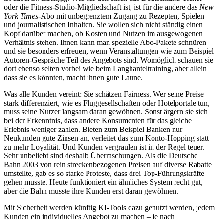
oder die Fitness-Studio-Mitgliedschaft ist, ist für die andere das
New
York Times
-Abo mit unbegrenztem Zugang zu Rezepten, Spielen –
und journalistischen Inhalten. Sie wollen sich nicht ständig einen
Kopf darüber machen, ob Kosten und Nutzen im ausgewogenen
Verhältnis stehen. Ihnen kann man spezielle Abo-Pakete schnüren
und sie besonders erfreuen, wenn Veranstaltungen wie zum Beispiel
Autoren-Gespräche Teil des Angebots sind. Womöglich schauen sie
dort ebenso selten vorbei wie beim Langhanteltraining, aber allein
dass sie es könnten, macht ihnen gute Laune.
Was alle Kunden vereint: Sie schätzen Fairness. Wer seine Preise
stark differenziert, wie es Fluggesellschaften oder Hotelportale tun,
muss seine Nutzer langsam daran gewöhnen. Sonst ärgern sie sich
bei der Erkenntnis, dass andere Konsumenten für das gleiche
Erlebnis weniger zahlen. Bieten zum Beispiel Banken nur
Neukunden gute Zinsen an, verleitet das zum Konto-Hopping statt
zu mehr Loyalität. Und Kunden vergraulen ist in der Regel teuer.
Sehr unbeliebt sind deshalb Überraschungen. Als die Deutsche
Bahn 2003 von rein streckenbezogenen Preisen auf diverse Rabatte
umstellte, gab es so starke Proteste, dass drei Top-Führungskräfte
gehen musste. Heute funktioniert ein ähnliches System recht gut,
aber die Bahn musste ihre Kunden erst daran gewöhnen.
Mit Sicherheit werden künftig KI-Tools dazu genutzt werden, jedem
Kunden ein individuelles Angebot zu machen – je nach