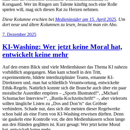
Korsgaard. Wer im Ringen um Talente künftig noch eine Rolle
spielen will, mag sich diesen Rat zu Herzen nehmen.
Diese Kolumne erschien bei
Medieninsider am 15. April 2025
. Um
dort neue und ältere Kolumnen zu lesen, braucht man ein Abo.
Veröffentlicht
7. Dezember 2025
am
KI-Washing: Wer jetzt keine Moral hat,
entwickelt keine mehr
Auf den ersten Blick sind viele Medienhäuser das Thema KI nahezu
vorbildlich angegangen. Man kam schnell in den Tritt,
experimentierte, bildete interdisziplinäre Teams, ernannte KI-
Direktoren und, man hat schließlich Verantwortung, entwickelte
Ethik-Regeln. Natürlich konnte sich die Branche auch über ein paar
moralische Ausreißer empören – „Sports Illustrated!“, „Michael
Schumacher Interview!“, „Burda-Kochzeitschrift!“ –, aber vielerorts
sollten längliche Listen zu „Dos and Don’ts“ das Gröbste
verhindern. Schade nur, dass sich die meisten dieser Regelwerke
schon bald als eine Form von KI-Washing erweisen dürften. Denn
sie gaukeln eine Kontrolle vor, die den Medienhäusern schon lange
aus den Händen geglitten ist. Kurz gesagt: Wer jetzt keine Moral
hat, entwickelt keine mehr.