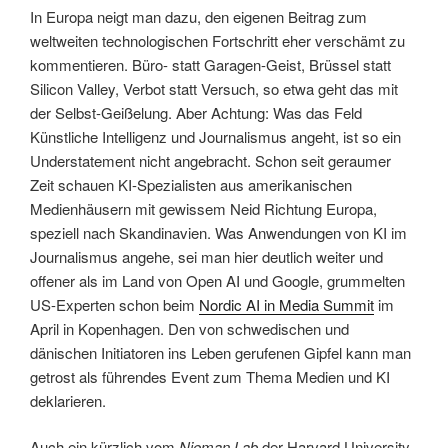
In Europa neigt man dazu, den eigenen Beitrag zum
weltweiten technologischen Fortschritt eher verschämt zu
kommentieren. Büro- statt Garagen-Geist, Brüssel statt
Silicon Valley, Verbot statt Versuch, so etwa geht das mit
der Selbst-Geißelung. Aber Achtung: Was das Feld
Künstliche Intelligenz und Journalismus angeht, ist so ein
Understatement nicht angebracht. Schon seit geraumer
Zeit schauen KI-Spezialisten aus amerikanischen
Medienhäusern mit gewissem Neid Richtung Europa,
speziell nach Skandinavien. Was Anwendungen von KI im
Journalismus angehe, sei man hier deutlich weiter und
offener als im Land von Open AI und Google, grummelten
US-Experten schon beim
Nordic AI in Media Summit
im
April in Kopenhagen. Den von schwedischen und
dänischen Initiatoren ins Leben gerufenen Gipfel kann man
getrost als führendes Event zum Thema Medien und KI
deklarieren.
Auch ein kürzlich vom
Nieman Lab
der Harvard University