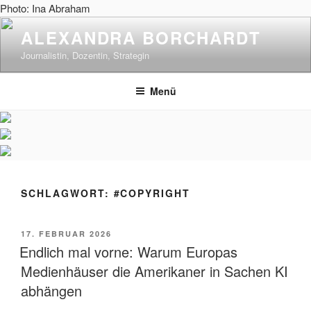
Zum
Photo: Ina Abraham
Inhalt
ALEXANDRA BORCHARDT
springen
Journalistin, Dozentin, Strategin
Menü
SCHLAGWORT:
#COPYRIGHT
VERÖFFENTLICHT
17. FEBRUAR 2026
AM
Endlich mal vorne: Warum Europas
Medienhäuser die Amerikaner in Sachen KI
abhängen