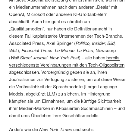
ein Medienunternehmen nach dem anderen „Deals“ mit
OpenAI, Microsoft oder anderen KI-Großanbietern
abschließt. Auch hier geht es nämlich um
„Qualitätsmedien“, nur haben die Definitionsmacht in
diesem Fall kapitalstarke Unternehmen der Tech-Branche.
Associated Press, Axel Springer (
Politico, Insider, Bild,
Wel
t),
Financial Times
,
Le Monde
,
La Prisa
, Newscorp
(
Wall Street Journal
,
New York Post
) – alle haben
bereits
verschiedenste Vereinbarungen mit den Tech-Oligopolisten
abgeschlossen
. Vordergründig geben sie an, ihren
Journalismus zur Verfügung zu stellen, um auf diese Weise
die Verlässlichkeit der Sprachmodelle (Large Language
Models, abgekürzt LLM) zu sichern. Im Hintergrund
kämpfen sie um Einnahmen, um die künftige Sichtbarkeit
ihrer Medien-Marken in KI-basierten Suchmaschinen – und
damit ums Überleben ihrer Geschäftsmodelle.
Andere wie die
New York Times
und sechs