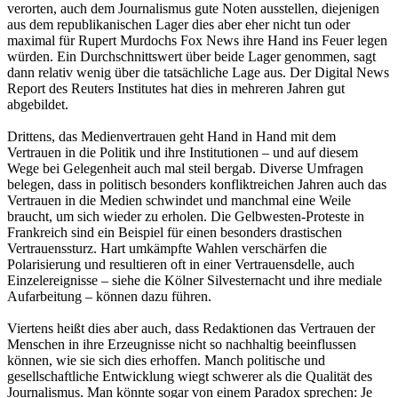
verorten, auch dem Journalismus gute Noten ausstellen, diejenigen
aus dem republikanischen Lager dies aber eher nicht tun oder
maximal für Rupert Murdochs Fox News ihre Hand ins Feuer legen
würden. Ein Durchschnittswert über beide Lager genommen, sagt
dann relativ wenig über die tatsächliche Lage aus. Der Digital News
Report des Reuters Institutes hat dies in mehreren Jahren gut
abgebildet.
Drittens, das Medienvertrauen geht Hand in Hand mit dem
Vertrauen in die Politik und ihre Institutionen – und auf diesem
Wege bei Gelegenheit auch mal steil bergab. Diverse Umfragen
belegen, dass in politisch besonders konfliktreichen Jahren auch das
Vertrauen in die Medien schwindet und manchmal eine Weile
braucht, um sich wieder zu erholen. Die Gelbwesten-Proteste in
Frankreich sind ein Beispiel für einen besonders drastischen
Vertrauenssturz. Hart umkämpfte Wahlen verschärfen die
Polarisierung und resultieren oft in einer Vertrauensdelle, auch
Einzelereignisse – siehe die Kölner Silvesternacht und ihre mediale
Aufarbeitung – können dazu führen.
Viertens heißt dies aber auch, dass Redaktionen das Vertrauen der
Menschen in ihre Erzeugnisse nicht so nachhaltig beeinflussen
können, wie sie sich dies erhoffen. Manch politische und
gesellschaftliche Entwicklung wiegt schwerer als die Qualität des
Journalismus. Man könnte sogar von einem Paradox sprechen: Je