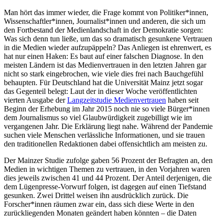
Man hört das immer wieder, die Frage kommt von Politiker*innen,
Wissenschaftler*innen, Journalist*innen und anderen, die sich um
den Fortbestand der Medienlandschaft in der Demokratie sorgen:
Was sich denn tun ließe, um das so dramatisch gesunkene Vertrauen
in die Medien wieder aufzupäppeln? Das Anliegen ist ehrenwert, es
hat nur einen Haken: Es baut auf einer falschen Diagnose. In den
meisten Ländern ist das Medienvertrauen in den letzten Jahren gar
nicht so stark eingebrochen, wie viele dies frei nach Bauchgefühl
behaupten. Für Deutschland hat die Universität Mainz jetzt sogar
das Gegenteil belegt: Laut der in dieser Woche veröffentlichten
vierten Ausgabe der
Langzeitstudie Medienvertrauen
haben seit
Beginn der Erhebung im Jahr 2015 noch nie so viele Bürger*innen
dem Journalismus so viel Glaubwürdigkeit zugebilligt wie im
vergangenen Jahr. Die Erklärung liegt nahe. Während der Pandemie
suchen viele Menschen verlässliche Informationen, und sie trauen
den traditionellen Redaktionen dabei offensichtlich am meisten zu.
Der Mainzer Studie zufolge gaben 56 Prozent der Befragten an, den
Medien in wichtigen Themen zu vertrauen, in den Vorjahren waren
dies jeweils zwischen 41 und 44 Prozent. Der Anteil derjenigen, die
dem Lügenpresse-Vorwurf folgen, ist dagegen auf einen Tiefstand
gesunken. Zwei Drittel weisen ihn ausdrücklich zurück. Die
Forscher*innen räumen zwar ein, dass sich diese Werte in den
zurückliegenden Monaten geändert haben könnten – die Daten