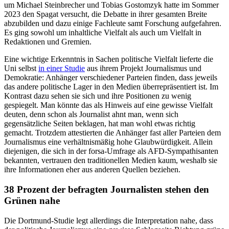
um Michael Steinbrecher und Tobias Gostomzyk hatte im Sommer
2023 den Spagat versucht, die Debatte in ihrer gesamten Breite
abzubilden und dazu einige Fachleute samt Forschung aufgefahren.
Es ging sowohl um inhaltliche Vielfalt als auch um Vielfalt in
Redaktionen und Gremien.
Eine wichtige Erkenntnis in Sachen politische Vielfalt lieferte die
Uni selbst
in einer Studie
aus ihrem Projekt Journalismus und
Demokratie: Anhänger verschiedener Parteien finden, dass jeweils
das andere politische Lager in den Medien überrepräsentiert ist. Im
Kontrast dazu sehen sie sich und ihre Positionen zu wenig
gespiegelt. Man könnte das als Hinweis auf eine gewisse Vielfalt
deuten, denn schon als Journalist ahnt man, wenn sich
gegensätzliche Seiten beklagen, hat man wohl etwas richtig
gemacht. Trotzdem attestierten die Anhänger fast aller Parteien dem
Journalismus eine verhältnismäßig hohe Glaubwürdigkeit. Allein
diejenigen, die sich in der forsa-Umfrage als AFD-Sympathisanten
bekannten, vertrauen den traditionellen Medien kaum, weshalb sie
ihre Informationen eher aus anderen Quellen beziehen.
38 Prozent der befragten Journalisten stehen den
Grünen nahe
Die Dortmund-Studie legt allerdings die Interpretation nahe, dass