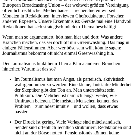
European Broadcasting Union – der weltweit größten Vereinigung
öffentlich-rechtlicher Medienhäuser – recherchieren wir seit
Monaten in Redaktionen, interviewen Chefredakteure, Forscher,
anderen Experten. Unsere Erkenntnis ist: Gerade mal eine Handvoll
Redaktionen hat sich strategisch mit dem Thema beschäftigt.
Wenn man so argumentiert, hört man hier und dort: Was andere
Branchen machen, das sei doch oft nur Greenwashing. Das mag in
einigen Fällen
stimmen. Aber wer böse sein will, könnte sagen:
Journalismus bekommt oft nicht einmal Greenwashing hin.
Der Journalismus hinkt beim Thema Klima anderen Branchen
hinterher. Warum ist das so?
Im Journalismus hat man Angst, als parteiisch, aktivistisch
wahrgenommen zu werden. Eine kleine, lautstarke Minderheit
der Skeptiker gibt den Ton an. Man unterschätzt sein
Publikum. Die Mehrheit ist nämlich längst weiter, wie
Umfragen belegen. Die meisten Menschen kennen das
Problem – zumindest intuitiv – und wollen, dass etwas
passiert.
Der Druck ist gering. Viele Verlage sind mittelständisch,
Sender sind öffentlich-rechtlich strukturiert. Redaktionen sind
nicht an der Börse notiert, Pensionsfonds können keine