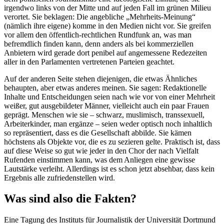
irgendwo links von der Mitte und auf jeden Fall im grünen Milieu
verortet. Sie beklagen: Die angebliche „Mehrheits-Meinung“
(nämlich ihre eigene) komme in den Medien nicht vor. Sie greifen
vor allem den öffentlich-rechtlichen Rundfunk an, was man
befremdlich finden kann, denn anders als bei kommerziellen
Anbietern wird gerade dort penibel auf angemessene Redezeiten
aller in den Parlamenten vertretenen Parteien geachtet.
Auf der anderen Seite stehen diejenigen, die etwas Ähnliches
behaupten, aber etwas anderes meinen. Sie sagen: Redaktionelle
Inhalte und Entscheidungen seien nach wie vor von einer Mehrheit
weißer, gut ausgebildeter Männer, vielleicht auch ein paar Frauen
geprägt. Menschen wie sie – schwarz, muslimisch, transsexuell,
Arbeiterkinder, man ergänze – seien weder optisch noch inhaltlich
so repräsentiert, dass es die Gesellschaft abbilde. Sie kämen
höchstens als Objekte vor, die es zu sezieren gelte. Praktisch ist, dass
auf diese Weise so gut wie jeder in den Chor der nach Vielfalt
Rufenden einstimmen kann, was dem Anliegen eine gewisse
Lautstärke verleiht. Allerdings ist es schon jetzt absehbar, dass kein
Ergebnis alle zufriedenstellen wird.
Was sind also die Fakten?
Eine Tagung des Instituts für Journalistik der Universität Dortmund