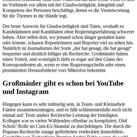
im Vorhinein vor allem mit der Glaubwürdigkeit, Integrität und
Kompetenz der Personen beschäftigt, denen es die Verantwortung
für die Themen in die Hände legt.
Der beste Ausweis für Glaubwürdigkeit sind Taten, weshalb es
Kandidatinnen und Kandidaten ohne Regierungserfahrung schwerer
haben. Aber selbst dort, wo jemand schon länger gestalten kann
oder könnte, schauen Reporterinnen und Reporter viel zu selten hin.
Natürlich ist Journalismus der Sorte „der hat gesagt, die hat gesagt“
bequemer und deutlich billiger als Recherche. Großmäuler haben
einen Vorteil, und womöglich färbt es sogar auf den Glanz des
Korrespondenten ab, wenn er eine Regierungschefin oder einen
prominenten Herausforderer vors Mikrofon bekommt.
Großmäuler gibt es schon bei YouTube
und Instagram
Hingegen kann es sehr mühselig sein, in Team- und Kleinarbeit
Fakten zusammenzutragen, und es fällt schlimmstenfalls noch nicht
einmal auf: Trotz starker Recherche-Leistung der beteiligten
Kollegen war es vielen Wählenden offenbar zu kompliziert, Olaf
Scholz’ Rolle im Cum-Ex-Skandal zu durchdringen. Die durch die
Pegasus-Recherche zutage geförderten verdeckten Immobilien-