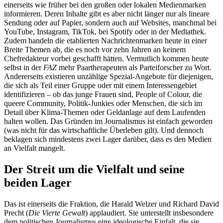
einerseits wie früher bei den großen oder lokalen Medienmarken
informieren. Deren Inhalte gibt es aber nicht länger nur als lineare
Sendung oder auf Papier, sondern auch auf Websites, manchmal bei
YouTube, Instagram, TikTok, bei Spotify oder in der Mediathek.
Zudem handeln die etablierten Nachrichtenmarken heute in einer
Breite Themen ab, die es noch vor zehn Jahren an keinem
Chefredakteur vorbei geschafft hätten. Vermutlich kommen heute
selbst in der
FAZ
mehr Paartherapeuten als Parteiforscher zu Wort.
Andererseits existieren unzählige Spezial-Angebote für diejenigen,
die sich als Teil einer Gruppe oder mit einem Interessengebiet
identifizieren – ob das junge Frauen sind, People of Colour, die
queere Community, Politik-Junkies oder Menschen, die sich im
Detail über Klima-Themen oder Geldanlage auf dem Laufenden
halten wollen. Das Gründen im Journalismus ist einfach geworden
(was nicht für das wirtschaftliche Überleben gilt). Und dennoch
beklagen sich mindestens zwei Lager darüber, dass es den Medien
an Vielfalt mangelt.
Der Streit um die Vielfalt und seine
beiden Lager
Das ist einerseits die Fraktion, die Harald Welzer und Richard David
Precht (
Die Vierte Gewalt
) applaudiert. Sie unterstellt insbesondere
dem politischen Journalismus eine ideologische Einfalt, die sie