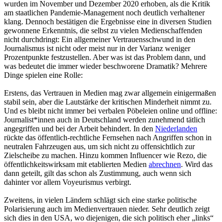
wurden im November und Dezember 2020 erhoben, als die Kritik
am staatlichen Pandemie-Management noch deutlich verhaltener
klang. Dennoch bestätigen die Ergebnisse eine in diversen Studien
gewonnene Erkenntnis, die selbst zu vielen Medienschaffenden
nicht durchdringt: Ein allgemeiner Vertrauensschwund in den
Journalismus ist nicht oder meist nur in der Varianz weniger
Prozentpunkte festzustellen. Aber was ist das Problem dann, und
was bedeutet die immer wieder beschworene Dramatik? Mehrere
Dinge spielen eine Rolle:
Erstens, das Vertrauen in Medien mag zwar allgemein einigermaßen
stabil sein, aber die Lautstärke der kritischen Minderheit nimmt zu.
Und es bleibt nicht immer bei verbalen Pöbeleien online und offline:
Journalist*innen auch in Deutschland werden zunehmend tätlich
angegriffen und bei der Arbeit behindert. In den
Niederlanden
rückte das öffentlich-rechtliche Fernsehen nach Angriffen schon in
neutralen Fahrzeugen aus, um sich nicht zu offensichtlich zur
Zielscheibe zu machen. Hinzu kommen Influencer wie Rezo, die
öffentlichkeitswirksam mit etablierten Medien
abrechnen
. Wird das
dann geteilt, gilt das schon als Zustimmung, auch wenn sich
dahinter vor allem Voyeurismus verbirgt.
Zweitens, in vielen Ländern schlägt sich eine starke politische
Polarisierung auch im Medienvertrauen nieder. Sehr deutlich zeigt
sich dies in den USA, wo diejenigen, die sich politisch eher „links“