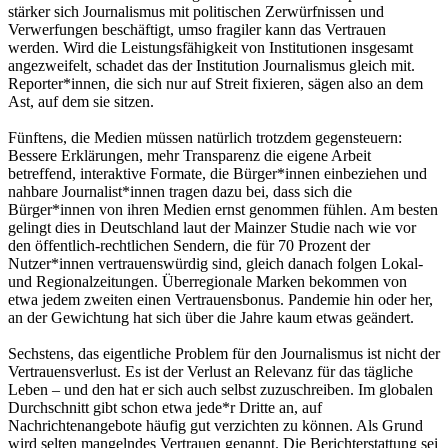
stärker sich Journalismus mit politischen Zerwürfnissen und
Verwerfungen beschäftigt, umso fragiler kann das Vertrauen
werden. Wird die Leistungsfähigkeit von Institutionen insgesamt
angezweifelt, schadet das der Institution Journalismus gleich mit.
Reporter*innen, die sich nur auf Streit fixieren, sägen also an dem
Ast, auf dem sie sitzen.
Fünftens, die Medien müssen natürlich trotzdem gegensteuern:
Bessere Erklärungen, mehr Transparenz die eigene Arbeit
betreffend, interaktive Formate, die Bürger*innen einbeziehen und
nahbare Journalist*innen tragen dazu bei, dass sich die
Bürger*innen von ihren Medien ernst genommen fühlen. Am besten
gelingt dies in Deutschland laut der Mainzer Studie nach wie vor
den öffentlich-rechtlichen Sendern, die für 70 Prozent der
Nutzer*innen vertrauenswürdig sind, gleich danach folgen Lokal-
und Regionalzeitungen. Überregionale Marken bekommen von
etwa jedem zweiten einen Vertrauensbonus. Pandemie hin oder her,
an der Gewichtung hat sich über die Jahre kaum etwas geändert.
Sechstens, das eigentliche Problem für den Journalismus ist nicht der
Vertrauensverlust. Es ist der Verlust an Relevanz für das tägliche
Leben – und den hat er sich auch selbst zuzuschreiben. Im globalen
Durchschnitt gibt schon etwa jede*r Dritte an, auf
Nachrichtenangebote häufig gut verzichten zu können. Als Grund
wird selten mangelndes Vertrauen genannt. Die Berichterstattung sei