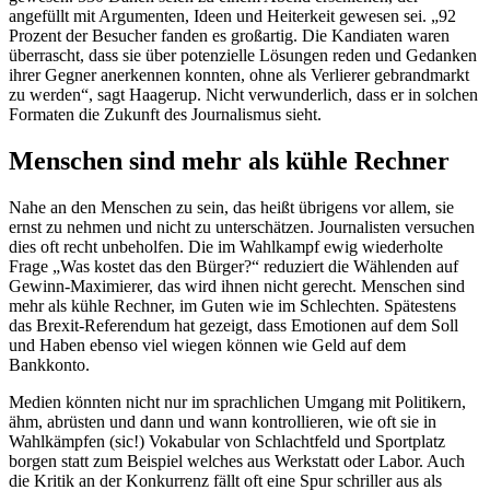
angefüllt mit Argumenten, Ideen und Heiterkeit gewesen sei. „92
Prozent der Besucher fanden es großartig. Die Kandiaten waren
überrascht, dass sie über potenzielle Lösungen reden und Gedanken
ihrer Gegner anerkennen konnten, ohne als Verlierer gebrandmarkt
zu werden“, sagt Haagerup. Nicht verwunderlich, dass er in solchen
Formaten die Zukunft des Journalismus sieht.
Menschen sind mehr als kühle Rechner
Nahe an den Menschen zu sein, das heißt übrigens vor allem, sie
ernst zu nehmen und nicht zu unterschätzen. Journalisten versuchen
dies oft recht unbeholfen. Die im Wahlkampf ewig wiederholte
Frage „Was kostet das den Bürger?“ reduziert die Wählenden auf
Gewinn-Maximierer, das wird ihnen nicht gerecht. Menschen sind
mehr als kühle Rechner, im Guten wie im Schlechten. Spätestens
das Brexit-Referendum hat gezeigt, dass Emotionen auf dem Soll
und Haben ebenso viel wiegen können wie Geld auf dem
Bankkonto.
Medien könnten nicht nur im sprachlichen Umgang mit Politikern,
ähm, abrüsten und dann und wann kontrollieren, wie oft sie in
Wahlkämpfen (sic!) Vokabular von Schlachtfeld und Sportplatz
borgen statt zum Beispiel welches aus Werkstatt oder Labor. Auch
die Kritik an der Konkurrenz fällt oft eine Spur schriller aus als