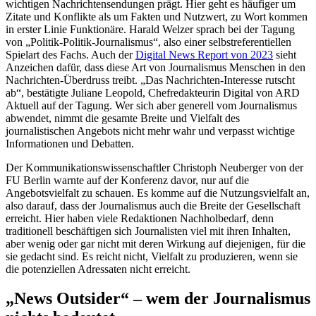
wichtigen Nachrichtensendungen prägt. Hier geht es häufiger um
Zitate und Konflikte als um Fakten und Nutzwert, zu Wort kommen
in erster Linie Funktionäre. Harald Welzer sprach bei der Tagung
von „Politik-Politik-Journalismus“, also einer selbstreferentiellen
Spielart des Fachs. Auch der
Digital News Report von 2023
sieht
Anzeichen dafür, dass diese Art von Journalismus Menschen in den
Nachrichten-Überdruss treibt. „Das Nachrichten-Interesse rutscht
ab“, bestätigte Juliane Leopold, Chefredakteurin Digital von ARD
Aktuell auf der Tagung. Wer sich aber generell vom Journalismus
abwendet, nimmt die gesamte Breite und Vielfalt des
journalistischen Angebots nicht mehr wahr und verpasst wichtige
Informationen und Debatten.
Der Kommunikationswissenschaftler Christoph Neuberger von der
FU Berlin warnte auf der Konferenz davor, nur auf die
Angebotsvielfalt zu schauen. Es komme auf die Nutzungsvielfalt an,
also darauf, dass der Journalismus auch die Breite der Gesellschaft
erreicht. Hier haben viele Redaktionen Nachholbedarf, denn
traditionell beschäftigen sich Journalisten viel mit ihren Inhalten,
aber wenig oder gar nicht mit deren Wirkung auf diejenigen, für die
sie gedacht sind. Es reicht nicht, Vielfalt zu produzieren, wenn sie
die potenziellen Adressaten nicht erreicht.
„News Outsider“ – wem der Journalismus