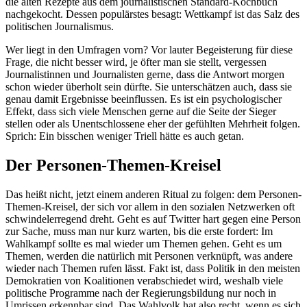
die alten Rezepte aus dem journalistischen Standard-Kochbuch
nachgekocht. Dessen populärstes besagt: Wettkampf ist das Salz des
politischen Journalismus.
Wer liegt in den Umfragen vorn? Vor lauter Begeisterung für diese
Frage, die nicht besser wird, je öfter man sie stellt, vergessen
Journalistinnen und Journalisten gerne, dass die Antwort morgen
schon wieder überholt sein dürfte. Sie unterschätzen auch, dass sie
genau damit Ergebnisse beeinflussen. Es ist ein psychologischer
Effekt, dass sich viele Menschen gerne auf die Seite der Sieger
stellen oder als Unentschlossene eher der gefühlten Mehrheit folgen.
Sprich: Ein bisschen weniger Triell hätte es auch getan.
Der Personen-Themen-Kreisel
Das heißt nicht, jetzt einem anderen Ritual zu folgen: dem Personen-
Themen-Kreisel, der sich vor allem in den sozialen Netzwerken oft
schwindelerregend dreht. Geht es auf Twitter hart gegen eine Person
zur Sache, muss man nur kurz warten, bis die erste fordert: Im
Wahlkampf sollte es mal wieder um Themen gehen. Geht es um
Themen, werden die natürlich mit Personen verknüpft, was andere
wieder nach Themen rufen lässt. Fakt ist, dass Politik in den meisten
Demokratien von Koalitionen verabschiedet wird, weshalb viele
politische Programme nach der Regierungsbildung nur noch in
Umrissen erkennbar sind. Das Wahlvolk hat also recht, wenn es sich