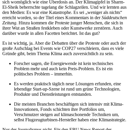
sich womöglich wie eine Überdosis an. Der Klimagipfel in Sharm-
El-Sheik beherrschte tagelang die Schlagzeilen. Und wir lernten aus
den Medien: Es war eine Katastrophe. Es sei „weniger als nichts“
erreicht worden, so der Titel eines Kommentars in der
Süddeutschen
Zeitung
. Hinzu kommen die Proteste junger Menschen, die sich in
ihrer Wut an Straßen festkleben oder Kunstwerke zerstören. Auch
darüber wurde in allen Facetten berichtet. Ist das gut?
Es ist wichtig, ja. Aber die Debatten über die Proteste oder auch der
große Aufschlag bei Events wie COP27 verschleiern, dass es viele
Gründe gibt, beim Thema Klima auch zuversichtlich zu sein.
Forscher sagen, die Energiewende ist kein technisches
Problem mehr und auch kein Preis-Problem. Es ist ein
politisches Problem – immerhin.
Es werden praktisch täglich neue Lösungen erfunden, eine
lebendige Start-up-Szene ist rund um grüne Technologien,
Produkte und Dienstleistungen entstanden.
Die meisten Branchen beschäftigen sich intensiv mit Klima-
Innovationen, Fonds schichten ihre Portfolios um,
Verschmutzer steigen auf klimaschonende Techniken um,
selbst Flugzeugturbinen-Hersteller haben eine Klimastrategie.
Nur der Journalismus nicht.
Für den EBU News Report der