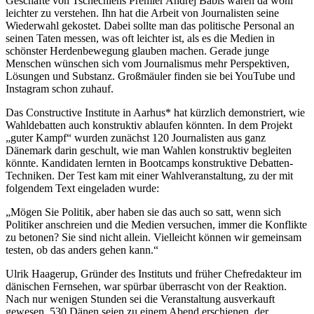
Geschäfte von Tschechiens Premier Andrej Babis waren da wohl
leichter zu verstehen. Ihn hat die Arbeit von Journalisten seine
Wiederwahl gekostet. Dabei sollte man das politische Personal an
seinen Taten messen, was oft leichter ist, als es die Medien in
schönster Herdenbewegung glauben machen. Gerade junge
Menschen wünschen sich vom Journalismus mehr Perspektiven,
Lösungen und Substanz. Großmäuler finden sie bei YouTube und
Instagram schon zuhauf.
Das Constructive Institute in Aarhus* hat kürzlich demonstriert, wie
Wahldebatten auch konstruktiv ablaufen könnten. In dem Projekt
„guter Kampf“ wurden zunächst 120 Journalisten aus ganz
Dänemark darin geschult, wie man Wahlen konstruktiv begleiten
könnte. Kandidaten lernten in Bootcamps konstruktive Debatten-
Techniken. Der Test kam mit einer Wahlveranstaltung, zu der mit
folgendem Text eingeladen wurde:
„Mögen Sie Politik, aber haben sie das auch so satt, wenn sich
Politiker anschreien und die Medien versuchen, immer die Konflikte
zu betonen? Sie sind nicht allein. Vielleicht können wir gemeinsam
testen, ob das anders gehen kann.“
Ulrik Haagerup, Gründer des Instituts und früher Chefredakteur im
dänischen Fernsehen, war spürbar überrascht von der Reaktion.
Nach nur wenigen Stunden sei die Veranstaltung ausverkauft
gewesen. 530 Dänen seien zu einem Abend erschienen, der