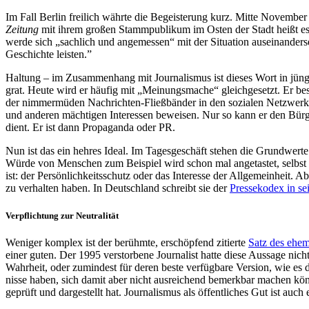
Im Fall Berlin frei­lich währte die Begeis­te­rung kurz. Mitte Novem­ber 
Zeitung
mit ihrem großen Stamm­pu­bli­kum im Osten der Stadt heißt e
werde sich „sach­lich und ange­mes­sen“ mit der Situa­tion aus­ein­an­der
Geschichte leisten.”
Haltung – im Zusam­men­hang mit Jour­na­lis­mus ist dieses Wort in jüngs
grat. Heute wird er häufig mit „Mei­nungs­ma­che“ gleich­ge­setzt. Er bes
der nim­mer­mü­den Nach­rich­ten-Fließ­bän­der in den sozia­len Netz­wer
und anderen mäch­ti­gen Inter­es­sen bewei­sen. Nur so kann er den Bürger
dient. Er ist dann Pro­pa­ganda oder PR.
Nun ist das ein hehres Ideal. Im Tages­ge­schäft stehen die Grund­werte of
Würde von Men­schen zum Bei­spiel wird schon mal ange­tas­tet, selbst we
ist: der Per­sön­lich­keits­schutz oder das Inter­esse der All­ge­mein­heit
zu ver­hal­ten haben. In Deutsch­land schreibt sie der
Pres­se­ko­dex in s
Ver­pflich­tung zur Neu­tra­li­tät
Weniger komplex ist der berühmte, erschöp­fend zitierte
Satz des ehe­m
einer guten. Der 1995 ver­stor­bene Jour­na­list hatte diese Aussage nicht
Wahr­heit, oder zumin­dest für deren beste ver­füg­bare Version, wie es 
nisse haben, sich damit aber nicht aus­rei­chend bemerk­bar machen könne
geprüft und dar­ge­stellt hat. Jour­na­lis­mus als öffent­li­ches Gut ist 