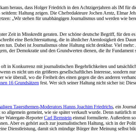
kam heraus, dass Holger Fried­rich in den Acht­zi­ger­jah­ren als IM für di
s seitdem: Haltung zeigen. Die Chef­re­dak­teure Jochen Arntz, Elmar J
­set­zen: „Wir stehen für unab­hän­gi­gen Jour­na­lis­mus und werden wie ber
­ter Zeit in Miss­kre­dit geraten. Der schöne deut­sche Begriff, für den es
chreibt eine Bericht­erstat­tung, die in ähn­li­cher Atem­lo­sig­keit den 
­ken tun. Dabei ist Jour­na­lis­mus ohne Haltung nicht denkbar. Viel mehr:
n, der Demo­kra­tie und den Grund­wer­ten dienen, die ihr Fun­da­ment sind
t in Kon­kur­renz mit jour­na­lis­ti­schen Begehr­lich­kei­ten und tat­säch­l
nn es nicht um ein grö­ße­res gesell­schaft­li­ches Inter­esse, sondern nur
. Aber wie überall, wo die Frei­heit des einen gegen die des anderen ver­han­
einen 16 Grund­sät­zen
fest. Wer sich seiner Haltung nicht sicher ist: Dies
a­li­gen Tages­the­men-Mode­ra­tors Hanns Joachim Fried­richs
, ein Jour­n
 so all­ge­mein gemeint, wie sie später ver­kauft wurde. Denn natür­lich mü
der Water­gate-Repor­ter
Carl Bern­stein
einmal for­mu­lierte. Außer­dem so
n. Aber es gehört auch zur jour­na­lis­ti­schen Haltung, sich in der Poli
auch eine Dienst­leis­tung, damit sich mündige Bürger ihre Meinung selbst b