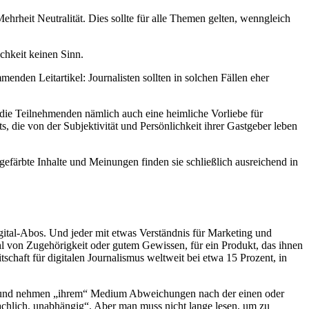
hrheit Neutralität. Dies sollte für alle Themen gelten, wenngleich
chkeit keinen Sinn.
menden Leitartikel: Journalisten sollten in solchen Fällen eher
die Teilnehmenden nämlich auch eine heimliche Vorliebe für
s, die von der Subjektivität und Persönlichkeit ihrer Gastgeber leben
gefärbte Inhalte und Meinungen finden sie schließlich ausreichend in
ital-Abos. Und jeder mit etwas Verständnis für Marketing und
hl von Zugehörigkeit oder gutem Gewissen, für ein Produkt, das ihnen
schaft für digitalen Journalismus weltweit bei etwa 15 Prozent, in
oraus und nehmen „ihrem“ Medium Abweichungen nach der einen oder
achlich, unabhängig“. Aber man muss nicht lange lesen, um zu