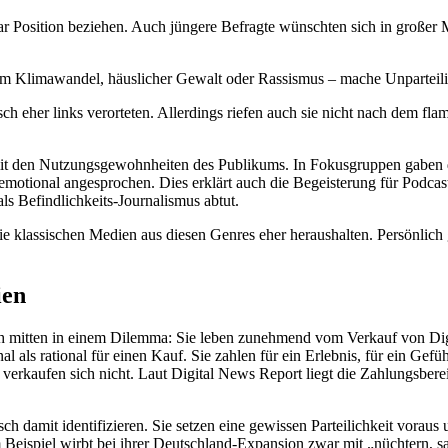
ar Position beziehen. Auch jüngere Befragte wünschten sich in großer Me
m Klimawandel, häuslicher Gewalt oder Rassismus – mache Unparteili
sch eher links verorteten. Allerdings riefen auch sie nicht nach dem flam
h mit den Nutzungsgewohnheiten des Publikums. In Fokusgruppen gaben 
 emotional angesprochen. Dies erklärt auch die Begeisterung für Podcast
als Befindlichkeits-Journalismus abtut.
ie klassischen Medien aus diesen Genres eher heraushalten. Persönlich 
ien
ich mitten in einem Dilemma: Sie leben zunehmend vom Verkauf von Dig
ls rational für einen Kauf. Sie zahlen für ein Erlebnis, für ein Gefü
erkaufen sich nicht. Laut Digital News Report liegt die Zahlungsbereit
isch damit identifizieren. Sie setzen eine gewissen Parteilichkeit v
Beispiel wirbt bei ihrer Deutschland-Expansion zwar mit „nüchtern, s