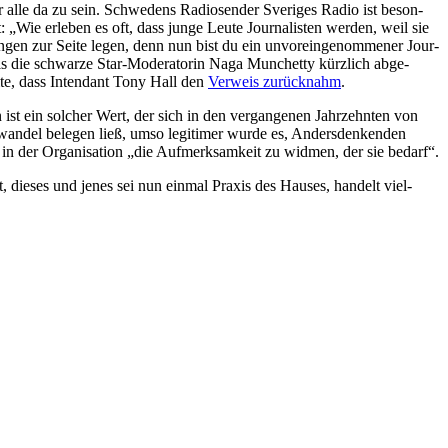
für alle da zu sein. Schwe­dens Radio­sen­der Sve­ri­ges Radio ist beson­
t: „Wie erleben es oft, dass junge Leute Jour­na­lis­ten werden, weil sie
un­gen zur Seite legen, denn nun bist du ein unvor­ein­ge­nom­me­ner Jour­
. Als die schwarze Star-Mode­ra­to­rin Naga Mun­chetty kürz­lich abge­
eite, dass Inten­dant Tony Hall den
Verweis zurück­nahm
.
st ein solcher Wert, der sich in den ver­gan­ge­nen Jahr­zehn­ten von
­wan­del belegen ließ, umso legi­ti­mer wurde es, Anders­den­ken­den
h in der Orga­ni­sa­tion „die Auf­merk­sam­keit zu widmen, der sie bedarf“.
ment, dieses und jenes sei nun einmal Praxis des Hauses, handelt viel­