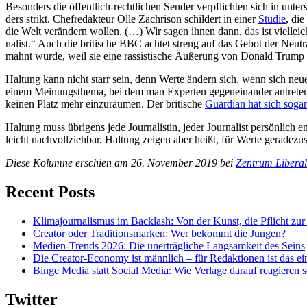
Beson­ders die öffent­lich-recht­li­chen Sender ver­pflich­ten sich in unte
ders strikt. Chef­re­dak­teur Olle Zach­ri­son schil­dert in einer
Studie
, die
die Welt ver­än­dern wollen. (…) Wir sagen ihnen dann, das ist viel­leich
na­list.“ Auch die bri­ti­sche BBC achtet streng auf das Gebot der Neu­tra
mahnt wurde, weil sie eine ras­sis­ti­sche Äuße­rung von Donald Trump en
Haltung kann nicht starr sein, denn Werte ändern sich, wenn sich neue Fa
einem Mei­nungs­thema, bei dem man Exper­ten gegen­ein­an­der antre­ten 
keinen Platz mehr ein­zu­räu­men. Der bri­ti­sche
Guar­dian hat sich sogar 
Haltung muss übri­gens jede Jour­na­lis­tin, jeder Jour­na­list per­sön­li
leicht nach­voll­zieh­bar. Haltung zeigen aber heißt, für Werte gera­de­zu
Diese Kolumne
erschien am 26. November 2019 bei
Zentrum Libera
Recent Posts
Klimajournalismus im Backlash: Von der Kunst, die Pflicht zu
Creator oder Traditionsmarken: Wer bekommt die Jungen?
Medien-Trends 2026: Die unerträgliche Langsamkeit des Seins
Die Creator-Economy ist männlich – für Redaktionen ist das e
Binge Media statt Social Media: Wie Verlage darauf reagieren s
Twitter