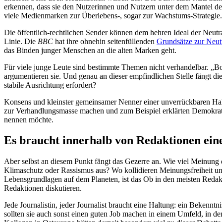
erkennen, dass sie den Nutzerinnen und Nutzern unter dem Mantel der 
viele Medienmarken zur Überlebens-, sogar zur Wachstums-Strategie.
Die öffentlich-rechtlichen Sender können dem hehren Ideal der Neutr
Linie. Die
BBC
hat ihre ohnehin seitenfüllenden
Grundsätze zur Neutr
das Binden junger Menschen an die alten Marken geht.
Für viele junge Leute sind bestimmte Themen nicht verhandelbar. „Bot
argumentieren sie. Und genau an dieser empfindlichen Stelle fängt di
stabile Ausrichtung erfordert?
Konsens und kleinster gemeinsamer Nenner einer unverrückbaren Haltu
zur Verhandlungsmasse machen und zum Beispiel erklärten Demokratie
nennen möchte.
Es braucht innerhalb von Redaktionen ein
Aber selbst an diesem Punkt fängt das Gezerre an. Wie viel Meinung 
Klimaschutz oder Rassismus aus? Wo kollidieren Meinungsfreiheit u
Lebensgrundlagen auf dem Planeten, ist das Ob in den meisten Redakti
Redaktionen diskutieren.
Jede Journalistin, jeder Journalist braucht eine Haltung: ein Bekenn
sollten sie auch sonst einen guten Job machen in einem Umfeld, in dem