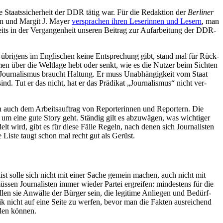
e Staats­si­cher­heit der DDR tätig war. Für die Redak­tion der
Ber­li­ner
ehn und Margit J. Mayer
ver­spra­chen ihren Lese­rin­nen und Lesern
, man
eits in der Ver­gan­gen­heit unseren Beitrag zur Auf­ar­bei­tung der DDR-
 übri­gens im Eng­li­schen keine Ent­spre­chung gibt, stand mal für Rück­
Daumen über die Welt­lage hebt oder senkt, wie es die Nutzer beim Sichten
 Jour­na­lis­mus braucht Haltung. Er muss Unab­hän­gig­keit vom Staat
. Tut er das nicht, hat er das Prä­di­kat „Jour­na­lis­mus“ nicht ver­
ich auch dem Arbeits­auf­trag von Repor­te­rin­nen und Repor­tern. Die
 um eine gute Story geht. Ständig gilt es abzu­wä­gen, was wich­ti­ger
delt wird, gibt es für diese Fälle Regeln, nach denen sich Jour­na­lis­ten
e Liste taugt schon mal recht gut als Gerüst.
a­list solle sich nicht mit einer Sache gemein machen, auch nicht mit
ssen Jour­na­lis­ten immer wieder Partei ergrei­fen: min­des­tens für die
llen sie Anwälte der Bürger sein, die legi­time Anlie­gen und Bedürf­
tik nicht auf eine Seite zu werfen, bevor man die Fakten aus­rei­chend
ilden können.