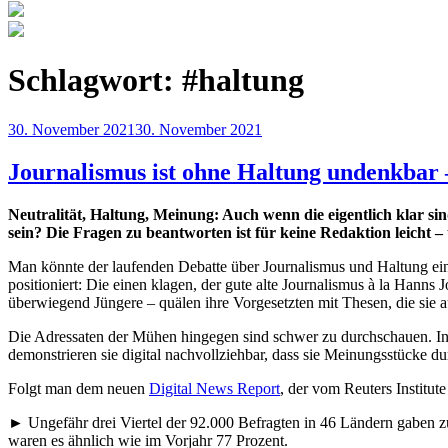
Schlagwort:
#haltung
Veröffentlicht
30. November 2021
30. November 2021
am
Journalismus ist ohne Haltung undenkbar
Neutralität, Haltung, Meinung: Auch wenn die eigentlich klar si
sein? Die Fragen zu beantworten ist für keine Redaktion leicht – u
Man könnte der laufenden Debatte über Journalismus und Haltung ein
positioniert: Die einen klagen, der gute alte Journalismus à la Hanns
überwiegend Jüngere – quälen ihre Vorgesetzten mit Thesen, die sie a
Die Adressaten der Mühen hingegen sind schwer zu durchschauen. In
demonstrieren sie digital nachvollziehbar, dass sie Meinungsstücke d
Folgt man dem neuen
Digital News Report
, der vom Reuters Institut
► Ungefähr drei Viertel der 92.000 Befragten in 46 Ländern gaben zu
waren es ähnlich wie im Vorjahr 77 Prozent.