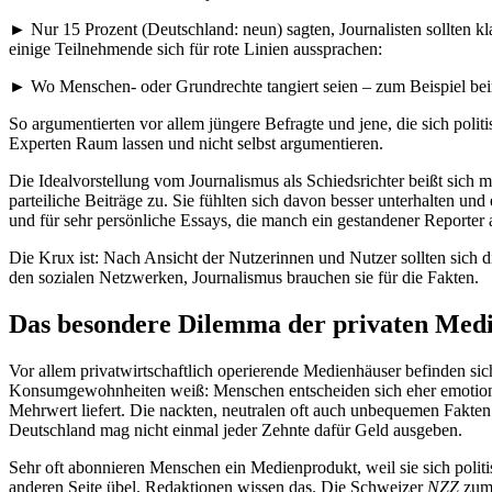
► Nur 15 Prozent (Deutschland: neun) sagten, Journalisten sollten kl
einige Teilnehmende sich für rote Linien aussprachen:
► Wo Menschen- oder Grundrechte tangiert seien – zum Beispiel bei
So argumentierten vor allem jüngere Befragte und jene, die sich politi
Experten Raum lassen und nicht selbst argumentieren.
Die Idealvorstellung vom Journalismus als Schiedsrichter beißt sic
parteiliche Beiträge zu. Sie fühlten sich davon besser unterhalten und
und für sehr persönliche Essays, die manch ein gestandener Reporter 
Die Krux ist: Nach Ansicht der Nutzerinnen und Nutzer sollten sich d
den sozialen Netzwerken, Journalismus brauchen sie für die Fakten.
Das besondere Dilemma der privaten Med
Vor allem privatwirtschaftlich operierende Medienhäuser befinden s
Konsumgewohnheiten weiß: Menschen entscheiden sich eher emotional a
Mehrwert liefert. Die nackten, neutralen oft auch unbequemen Fakten v
Deutschland mag nicht einmal jeder Zehnte dafür Geld ausgeben.
Sehr oft abonnieren Menschen ein Medienprodukt, weil sie sich polit
anderen Seite übel. Redaktionen wissen das. Die Schweizer
NZZ
zum 