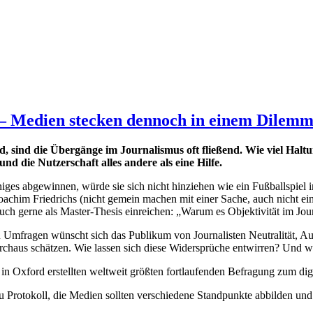
 – Medien stecken dennoch in einem Dilem
nd, sind die Übergänge im Journalismus oft fließend. Wie viel Ha
nd die Nutzerschaft alles andere als eine Hilfe.
iges abgewinnen, würde sie sich nicht hinziehen wie ein Fußballspiel
 Joachim Friedrichs (nicht gemein machen mit einer Sache, auch nicht e
uch gerne als Master-Thesis einreichen: „Warum es Objektivität im Jou
 Umfragen wünscht sich das Publikum von Journalisten Neutralität, A
urchaus schätzen. Wie lassen sich diese Widersprüche entwirren? Und w
e in Oxford erstellten weltweit größten fortlaufenden Befragung zum di
 Protokoll, die Medien sollten verschiedene Standpunkte abbilden und