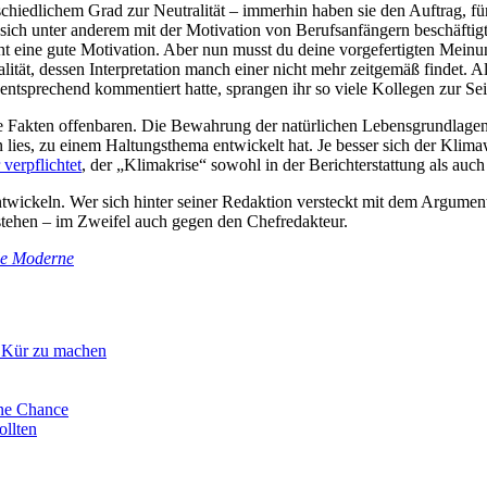
r­schied­li­chem Grad zur Neu­tra­li­tät – immer­hin haben sie den Auftrag, 
 sich unter anderem mit der Moti­va­tion von Berufs­an­fän­gern beschäf­tig
t eine gute Moti­va­tion. Aber nun musst du deine vor­ge­fer­tig­ten Mei­n
­li­tät, dessen Inter­pre­ta­tion manch einer nicht mehr zeit­ge­mäß findet
t­spre­chend kom­men­tiert hatte, spran­gen ihr so viele Kol­le­gen zur S
kten offen­ba­ren. Die Bewah­rung der natür­li­chen Lebens­grund­la­gen i
lies, zu einem Hal­tungs­thema ent­wi­ckelt hat. Je besser sich der Kli­ma
ver­pflich­tet
, der „Kli­ma­krise“ sowohl in der Bericht­erstat­tung als auc
ch ent­wi­ckeln. Wer sich hinter seiner Redak­tion ver­steckt mit dem Argu­
­ste­hen – im Zweifel auch gegen den Chef­re­dak­teur.
le Moderne
r Kür zu machen
ine Chance
ollten