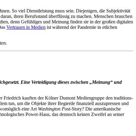
nen. So viel Dienstleistung muss sein. Diejenigen, die Subjektivität
g daran, ihren Berufsstand überflüssig zu machen. Menschen brauchen
dien, denn Gefühliges und Meinung finden sie in der großen digitalen
 Das
Vertrauen in Medien
ist während der Pandemie in etlichen
ten.
ch­ge­setzt. Eine Verteidigung
dieses zwi­schen „Meinung“ und
 Fried­rich kauften der Kölner Dumont Medi­en­gruppe den tra­di­ti­ons­
llem tun, um die Objekte ihrer Begierde finan­zi­ell aus­zu­pres­sen und
r womög­lich eine Art
Washing­ton Post
-Story? Die ame­ri­ka­ni­sche
h­no­lo­gi­sches Power-Haus, das dennoch keinen Zweifel an seiner