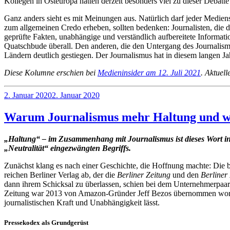
Kollegen in Osteuropa hätten derzeit besonders viel zu dieser Debatte
Ganz anders sieht es mit Meinungen aus. Natürlich darf jeder Mediensc
zum allgemeinen Credo erheben, sollten bedenken: Journalisten, die 
geprüfte Fakten, unabhängige und verständlich aufbereitete Informat
Quatschbude überall. Den anderen, die den Untergang des Journalismus
Ländern deutlich gestiegen. Der Journalismus hat in diesem langen Ja
Diese Kolumne erschien bei
Medieninsider am 12. Juli 2021
. Aktuel
Veröffentlicht
2. Januar 2020
2. Januar 2020
am
Warum Journalismus mehr Haltung und w
„Haltung“ – im Zusam­men­hang mit Jour­na­lis­mus ist dieses Wort in 
„Neu­tra­li­tät“ ein­ge­zwäng­ten Begriffs.
Zunächst klang es nach einer Geschichte, die Hoff­nung machte: Die bis 
rei­chen Ber­li­ner Verlag ab, der die
Ber­li­ner Zeitung
und den
Ber­li­ne
dann ihrem Schick­sal zu über­las­sen, schien bei dem Unter­neh­mer­paar
Zeitung war 2013 von Amazon-Gründer Jeff Bezos über­nom­men worden, u
jour­na­lis­ti­schen Kraft und Unab­hän­gig­keit lässt.
Pres­se­ko­dex als Grund­ge­rüst