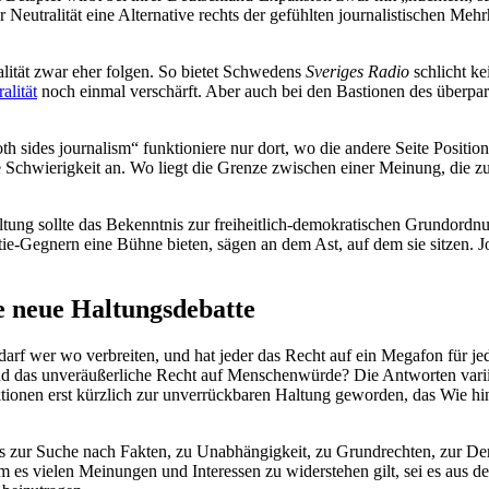
Neutralität eine Alternative rechts der gefühlten journalistischen Meh
alität zwar eher folgen. So bietet Schwedens
Sveriges Radio
schlicht k
alität
noch einmal verschärft. Aber auch bei den Bastionen des überpa
h sides journalism“ funktioniere nur dort, wo die andere Seite Positio
e Schwierigkeit an. Wo liegt die Grenze zwischen einer Meinung, die zu
ng sollte das Bekenntnis zur freiheitlich-demokratischen Grundordnung 
-Gegnern eine Bühne bieten, sägen an dem Ast, auf dem sie sitzen. J
e neue Haltungsdebatte
darf wer wo verbreiten, und hat jeder das Recht auf ein Megafon für 
nd das unveräußerliche Recht auf Menschenwürde? Die Antworten varii
onen erst kürzlich zur unverrückbaren Haltung geworden, das Wie hinge
tnis zur Suche nach Fakten, zu Unabhängigkeit, zu Grundrechten, zur De
 es vielen Meinungen und Interessen zu widerstehen gilt, sei es aus de