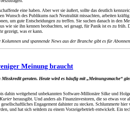
 beizutragen.
haffende eine haben. Aber wer sie äußert, sollte das deutlich kennzeich
den Wunsch des Publikums nach Neutralität missachten, arbeiten kräfti
ionen, um gute Entscheidungen zu treffen. Sie suchen danach in den Me
 wie sie ihn kennen beobachten, sei gesagt, für Panik ist es zu früh.
hr gezeigt, was er kann.
le Kolumnen und spannende News aus der Branche gibt es für Abonnen
eniger Meinung braucht
Miss­kre­dit geraten. Heute wird es häufig mit „Mei­nungs­ma­che“ glei
dahin weit­ge­hend unbe­kann­ten Soft­ware-Mil­lio­näre Silke und Holger
r Kurier
her­aus­gibt. Und anders als Finanz­in­ves­to­ren, die so etwas vor a
 gesell­schaft­li­ches Enga­ge­ment dahin­ter zu stecken. Schlum­merte hie
nd hat sich seitdem zu einem Vor­zei­ge­be­trieb ent­wi­ckelt. Ein tec