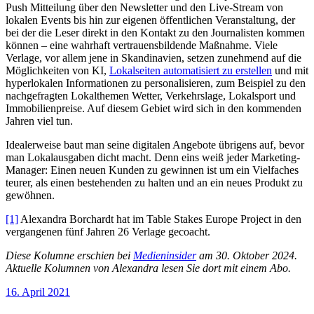
Push Mitteilung über den Newsletter und den Live-Stream von
lokalen Events bis hin zur eigenen öffentlichen Veranstaltung, der
bei der die Leser direkt in den Kontakt zu den Journalisten kommen
können – eine wahrhaft vertrauensbildende Maßnahme. Viele
Verlage, vor allem jene in Skandinavien, setzen zunehmend auf die
Möglichkeiten von KI,
Lokalseiten automatisiert zu erstellen
und mit
hyperlokalen Informationen zu personalisieren, zum Beispiel zu den
nachgefragten Lokalthemen Wetter, Verkehrslage, Lokalsport und
Immobilienpreise. Auf diesem Gebiet wird sich in den kommenden
Jahren viel tun.
Idealerweise baut man seine digitalen Angebote übrigens auf, bevor
man Lokalausgaben dicht macht. Denn eins weiß jeder Marketing-
Manager: Einen neuen Kunden zu gewinnen ist um ein Vielfaches
teurer, als einen bestehenden zu halten und an ein neues Produkt zu
gewöhnen.
[1]
Alexandra Borchardt hat im Table Stakes Europe Project in den
vergangenen fünf Jahren 26 Verlage gecoacht.
Diese Kolumne erschien bei
Medieninsider
am 30. Oktober 2024.
Aktuelle Kolumnen von Alexandra lesen Sie dort mit einem Abo.
Veröffentlicht
16. April 2021
am