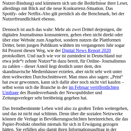
Nutzer-Bindung) und kümmern sich um die Bedürfnisse ihrer Leser,
allerdings mit Blick auf die neue Konkurrenz-Situation. Das
Spotify- oder Netflix-Abo gilt preislich als die Benchmark, bei der
Nutzerfreundlichkeit ebenso.
Dennoch ist auch das wahr: Mehr als zwei Drittel derjenigen, die
digitalen Journalismus konsumieren, gehen eben nicht direkt oder
über eine Website zum Angebot, sondern nutzen die Plattformen
Dritter, beim jungen Publikum wählten im vergangenen Jahr sogar
84 Prozent diesen Weg, wie der
Digital News Report 2020
protokolliert. Und nach wie vor ist zumindest in Deutschland nur
etwa jede*r zehnte Nutzer*in dazu bereit, für Online- Journalismus
zu zahlen – dieser Anteil liegt deutlich unter dem, den
skandinavische Medienhäuser erzielen, aber nicht sehr weit unter
dem weltweiten Durchschnittswert. Man muss also sagen: „Print“
hat zwar gewonnen, kann sich dafür aber noch nicht viel kaufen –
selbst wenn sich die Branche in der
im Februar veröffentlichten
Umfrage
des Bundesverbands der Newspublisher und
Zeitungsverleger sehr breitbeinig gegeben hat.
Das fremdbestimmte Leben wird also zu großen Teilen weitergehen,
und das ist nicht mal schlimm. Denn über die sozialen Netzwerke
können die Verlage in Bevölkerungsschichten hereinreichen, die das
Papier-Produkt ohnehin niemals für sich in Erwägung gezogen
hätten. Sie erfüllen also damit ihren Informationsauftrag in der