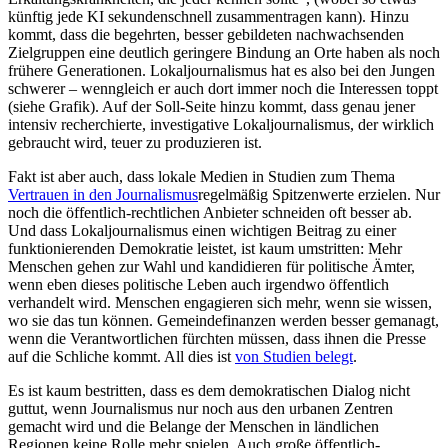
künftig jede KI sekundenschnell zusammentragen kann). Hinzu
kommt, dass die begehrten, besser gebildeten nachwachsenden
Zielgruppen eine deutlich geringere Bindung an Orte haben als noch
frühere Generationen. Lokaljournalismus hat es also bei den Jungen
schwerer – wenngleich er auch dort immer noch die Interessen toppt
(siehe Grafik). Auf der Soll-Seite hinzu kommt, dass genau jener
intensiv recherchierte, investigative Lokaljournalismus, der wirklich
gebraucht wird, teuer zu produzieren ist.
Fakt ist aber auch, dass lokale Medien in Studien zum Thema
Vertrauen in den Journalismus
regelmäßig Spitzenwerte erzielen. Nur
noch die öffentlich-rechtlichen Anbieter schneiden oft besser ab.
Und dass Lokaljournalismus einen wichtigen Beitrag zu einer
funktionierenden Demokratie leistet, ist kaum umstritten: Mehr
Menschen gehen zur Wahl und kandidieren für politische Ämter,
wenn eben dieses politische Leben auch irgendwo öffentlich
verhandelt wird. Menschen engagieren sich mehr, wenn sie wissen,
wo sie das tun können. Gemeindefinanzen werden besser gemanagt,
wenn die Verantwortlichen fürchten müssen, dass ihnen die Presse
auf die Schliche kommt. All dies ist
von Studien belegt
.
Es ist kaum bestritten, dass es dem demokratischen Dialog nicht
guttut, wenn Journalismus nur noch aus den urbanen Zentren
gemacht wird und die Belange der Menschen in ländlichen
Regionen keine Rolle mehr spielen. Auch große öffentlich-