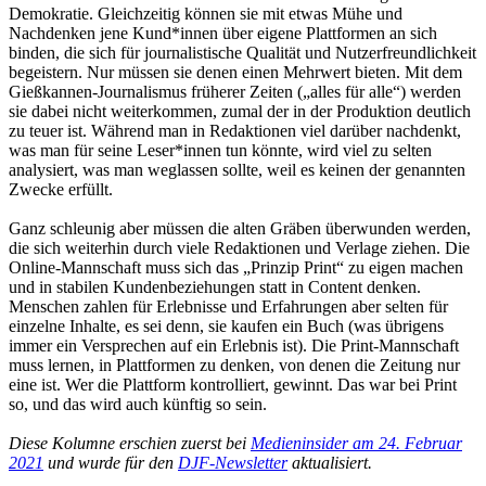
Demokratie. Gleichzeitig können sie mit etwas Mühe und
Nachdenken jene Kund*innen über eigene Plattformen an sich
binden, die sich für journalistische Qualität und Nutzerfreundlichkeit
begeistern. Nur müssen sie denen einen Mehrwert bieten. Mit dem
Gießkannen-Journalismus früherer Zeiten („alles für alle“) werden
sie dabei nicht weiterkommen, zumal der in der Produktion deutlich
zu teuer ist. Während man in Redaktionen viel darüber nachdenkt,
was man für seine Leser*innen tun könnte, wird viel zu selten
analysiert, was man weglassen sollte, weil es keinen der genannten
Zwecke erfüllt.
Ganz schleunig aber müssen die alten Gräben überwunden werden,
die sich weiterhin durch viele Redaktionen und Verlage ziehen. Die
Online-Mannschaft muss sich das „Prinzip Print“ zu eigen machen
und in stabilen Kundenbeziehungen statt in Content denken.
Menschen zahlen für Erlebnisse und Erfahrungen aber selten für
einzelne Inhalte, es sei denn, sie kaufen ein Buch (was übrigens
immer ein Versprechen auf ein Erlebnis ist). Die Print-Mannschaft
muss lernen, in Plattformen zu denken, von denen die Zeitung nur
eine ist. Wer die Plattform kontrolliert, gewinnt. Das war bei Print
so, und das wird auch künftig so sein.
Diese Kolumne erschien zuerst bei
Medieninsider am 24. Februar
2021
und wurde für den
DJF-Newsletter
aktualisiert.