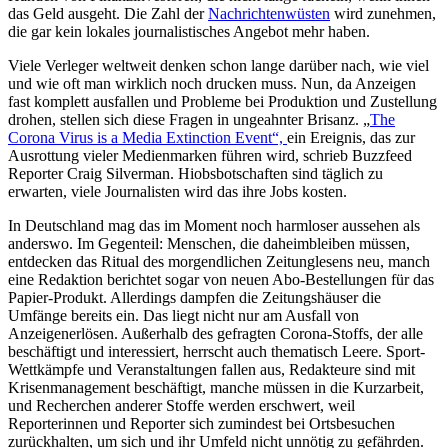
das Geld ausgeht. Die Zahl der
Nachrichtenwüsten
wird zunehmen,
die gar kein lokales journalistisches Angebot mehr haben.
Viele Verleger weltweit denken schon lange darüber nach, wie viel
und wie oft man wirklich noch drucken muss. Nun, da Anzeigen
fast komplett ausfallen und Probleme bei Produktion und Zustellung
drohen, stellen sich diese Fragen in ungeahnter Brisanz. „
The
Corona Virus is a Media Extinction Event“,
ein Ereignis, das zur
Ausrottung vieler Medienmarken führen wird, schrieb Buzzfeed
Reporter Craig Silverman. Hiobsbotschaften sind täglich zu
erwarten, viele Journalisten wird das ihre Jobs kosten.
In Deutschland mag das im Moment noch harmloser aussehen als
anderswo. Im Gegenteil: Menschen, die daheimbleiben müssen,
entdecken das Ritual des morgendlichen Zeitunglesens neu, manch
eine Redaktion berichtet sogar von neuen Abo-Bestellungen für das
Papier-Produkt. Allerdings dampfen die Zeitungshäuser die
Umfänge bereits ein. Das liegt nicht nur am Ausfall von
Anzeigenerlösen. Außerhalb des gefragten Corona-Stoffs, der alle
beschäftigt und interessiert, herrscht auch thematisch Leere. Sport-
Wettkämpfe und Veranstaltungen fallen aus, Redakteure sind mit
Krisenmanagement beschäftigt, manche müssen in die Kurzarbeit,
und Recherchen anderer Stoffe werden erschwert, weil
Reporterinnen und Reporter sich zumindest bei Ortsbesuchen
zurückhalten, um sich und ihr Umfeld nicht unnötig zu gefährden.