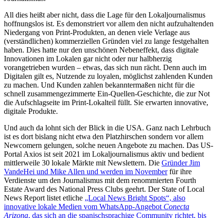
All dies heißt aber nicht, dass die Lage für den Lokaljournalismus
hoffnungslos ist. Es demonstriert vor allem den nicht aufzuhaltenden
Niedergang von Print-Produkten, an denen viele Verlage aus
(verständlichen) kommerziellen Gründen viel zu lange festgehalten
haben. Dies hatte nur den unschönen Nebeneffekt, dass digitale
Innovationen im Lokalen gar nicht oder nur halbherzig
vorangetrieben wurden – etwas, das sich nun rächt. Denn auch im
Digitalen gilt es, Nutzende zu loyalen, möglichst zahlenden Kunden
zu machen. Und Kunden zahlen bekanntermaßen nicht für die
schnell zusammengezimmerte Ein-Quellen-Geschichte, die zur Not
die Aufschlagseite im Print-Lokalteil füllt. Sie erwarten innovative,
digitale Produkte.
Und auch da lohnt sich der Blick in die USA. Ganz nach Lehrbuch
ist es dort bislang nicht etwa den Platzhirschen sondern vor allem
Newcomern gelungen, solche neuen Angebote zu machen. Das US-
Portal Axios ist seit 2021 im Lokaljournalismus aktiv und bedient
mittlerweile 30 lokale Märkte mit Newslettern. Die
Gründer Jim
VandeHei und Mike Allen und werden im November
für ihre
Verdienste um den Journalismus mit dem renommierten Fourth
Estate Award des National Press Clubs geehrt. Der State of Local
News Report listet etliche
„Local News Bright Spots“, also
innovative lokale Medien vom WhatsApp-Angebot
Conecta
Arizona
, das sich an die spanischsprachige Community richtet, bis