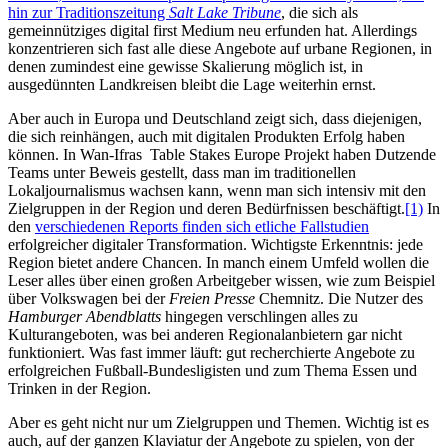
hin zur Traditionszeitung
Salt Lake Tribune
, die sich als
gemeinnütziges digital first Medium neu erfunden hat. Allerdings
konzentrieren sich fast alle diese Angebote auf urbane Regionen, in
denen zumindest eine gewisse Skalierung möglich ist, in
ausgedünnten Landkreisen bleibt die Lage weiterhin ernst.
Aber auch in Europa und Deutschland zeigt sich, dass diejenigen,
die sich reinhängen, auch mit digitalen Produkten Erfolg haben
können. In Wan-Ifras Table Stakes Europe Projekt haben Dutzende
Teams unter Beweis gestellt, dass man im traditionellen
Lokaljournalismus wachsen kann, wenn man sich intensiv mit den
Zielgruppen in der Region und deren Bedürfnissen beschäftigt.
[1)
In
den
verschiedenen Reports finden sich etliche Fallstudien
erfolgreicher digitaler Transformation. Wichtigste Erkenntnis: jede
Region bietet andere Chancen. In manch einem Umfeld wollen die
Leser alles über einen großen Arbeitgeber wissen, wie zum Beispiel
über Volkswagen bei der
Freien Presse
Chemnitz. Die Nutzer des
Hamburger Abendblatts
hingegen verschlingen alles zu
Kulturangeboten, was bei anderen Regionalanbietern gar nicht
funktioniert. Was fast immer läuft: gut recherchierte Angebote zu
erfolgreichen Fußball-Bundesligisten und zum Thema Essen und
Trinken in der Region.
Aber es geht nicht nur um Zielgruppen und Themen. Wichtig ist es
auch, auf der ganzen Klaviatur der Angebote zu spielen, von der