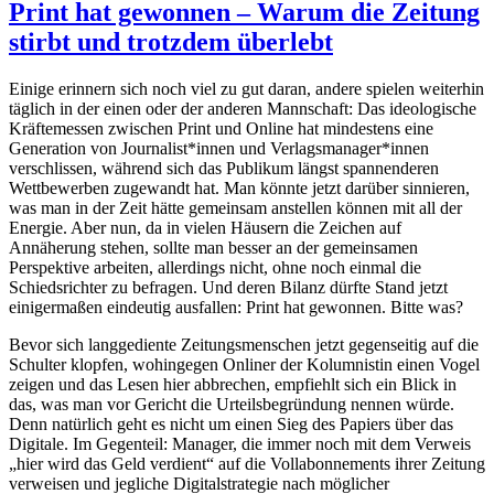
Print hat gewonnen – Warum die Zeitung
stirbt und trotzdem überlebt
Einige erinnern sich noch viel zu gut daran, andere spielen weiterhin
täglich in der einen oder der anderen Mannschaft: Das ideologische
Kräftemessen zwischen Print und Online hat mindestens eine
Generation von Journalist*innen und Verlagsmanager*innen
verschlissen, während sich das Publikum längst spannenderen
Wettbewerben zugewandt hat. Man könnte jetzt darüber sinnieren,
was man in der Zeit hätte gemeinsam anstellen können mit all der
Energie. Aber nun, da in vielen Häusern die Zeichen auf
Annäherung stehen, sollte man besser an der gemeinsamen
Perspektive arbeiten, allerdings nicht, ohne noch einmal die
Schiedsrichter zu befragen. Und deren Bilanz dürfte Stand jetzt
einigermaßen eindeutig ausfallen: Print hat gewonnen. Bitte was?
Bevor sich langgediente Zeitungsmenschen jetzt gegenseitig auf die
Schulter klopfen, wohingegen Onliner der Kolumnistin einen Vogel
zeigen und das Lesen hier abbrechen, empfiehlt sich ein Blick in
das, was man vor Gericht die Urteilsbegründung nennen würde.
Denn natürlich geht es nicht um einen Sieg des Papiers über das
Digitale. Im Gegenteil: Manager, die immer noch mit dem Verweis
„hier wird das Geld verdient“ auf die Vollabonnements ihrer Zeitung
verweisen und jegliche Digitalstrategie nach möglicher