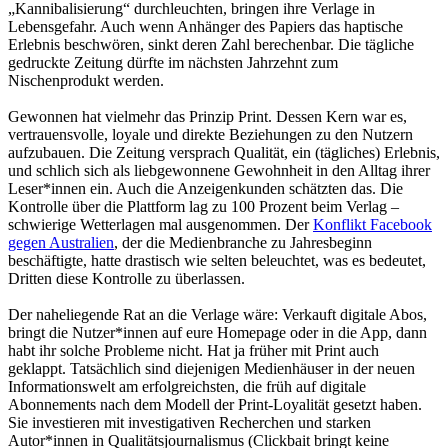
„Kannibalisierung“ durchleuchten, bringen ihre Verlage in
Lebensgefahr. Auch wenn Anhänger des Papiers das haptische
Erlebnis beschwören, sinkt deren Zahl berechenbar. Die tägliche
gedruckte Zeitung dürfte im nächsten Jahrzehnt zum
Nischenprodukt werden.
Gewonnen hat vielmehr das Prinzip Print. Dessen Kern war es,
vertrauensvolle, loyale und direkte Beziehungen zu den Nutzern
aufzubauen. Die Zeitung versprach Qualität, ein (tägliches) Erlebnis,
und schlich sich als liebgewonnene Gewohnheit in den Alltag ihrer
Leser*innen ein. Auch die Anzeigenkunden schätzten das. Die
Kontrolle über die Plattform lag zu 100 Prozent beim Verlag –
schwierige Wetterlagen mal ausgenommen. Der
Konflikt Facebook
gegen Australien
, der die Medienbranche zu Jahresbeginn
beschäftigte, hatte drastisch wie selten beleuchtet, was es bedeutet,
Dritten diese Kontrolle zu überlassen.
Der naheliegende Rat an die Verlage wäre: Verkauft digitale Abos,
bringt die Nutzer*innen auf eure Homepage oder in die App, dann
habt ihr solche Probleme nicht. Hat ja früher mit Print auch
geklappt. Tatsächlich sind diejenigen Medienhäuser in der neuen
Informationswelt am erfolgreichsten, die früh auf digitale
Abonnements nach dem Modell der Print-Loyalität gesetzt haben.
Sie investieren mit investigativen Recherchen und starken
Autor*innen in Qualitätsjournalismus (Clickbait bringt keine