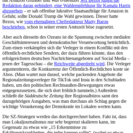
hat Amazon Gründer und
WaPo
-Besitzer
Jeff Bezos jüngst die
Redaktion daran gehindert, eine Wahlempfehlung für Kamala Harris
abzugeben
– er sah offenbar lukrative Staatsaufträge für Amazon in
Gefahr, sollte Donald Trump die Wahl gewinnen. Dieser hatte
Bezos, wie
vom ehemaligen Chefredakteur Marty Baron
beschrieben
, schon in seiner ersten Amtszeit böse zugesetzt.
Aber auch diesseits des Ozeans ist die Spannung zwischen medialen
Geschäftsinteressen und demokratischer Verantwortung beträchtlich.
Zum einen verkämpfen sich die Verleger in einem Konflikt mit den
öffentlich-rechtlichen Sendern, der dazu führen könnte, dass den
erfolgreichsten deutschen Nachrichtenangeboten auf Social Media –
jenen der Tagesschau – die
Reichweite abgedreht wird
. Die Verleger
argumentieren, die Konkurrenz der Öffentlich-Rechtlichen koste sie
Abos. (Man wartet nun darauf, welche packenden Angebote die
Regionalzeitungsverleger für TikTok und Insta in den Schubladen
haben, um den politischen Rechtsaußen-Bewegungen etwas
entgegenzusetzen, die sich dort fröhlich tummeln.) Außerdem
schließt die
Süddeutsche Zeitung
ihre Regionalbüros samt den
dazugehörigen Ausgaben, was man durchaus als Schlag gegen die
wichtige Verankerung der Demokratie im Lokalen werten kann.
Die SZ-Strategen werden das durchgerechnet haben. Fakt ist, dass
man Lokaljournalismus nur sehr begrenzt skalieren kann, im
Gegensatz zu etwas wie „15 Erkenntnisse zu
Erkältungskrankheiten, die jeder kennen sollte“, (wobei so etwas