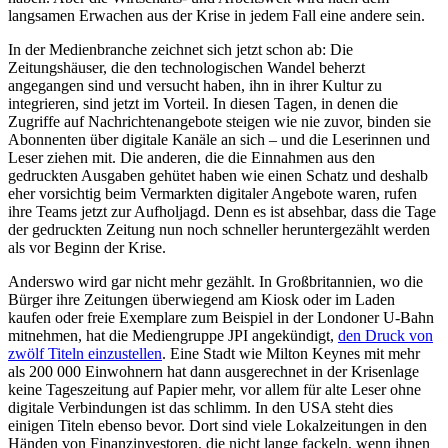
langsamen Erwachen aus der Krise in jedem Fall eine andere sein.
In der Medienbranche zeichnet sich jetzt schon ab: Die
Zeitungshäuser, die den technologischen Wandel beherzt
angegangen sind und versucht haben, ihn in ihrer Kultur zu
integrieren, sind jetzt im Vorteil. In diesen Tagen, in denen die
Zugriffe auf Nachrichtenangebote steigen wie nie zuvor, binden sie
Abonnenten über digitale Kanäle an sich – und die Leserinnen und
Leser ziehen mit. Die anderen, die die Einnahmen aus den
gedruckten Ausgaben gehütet haben wie einen Schatz und deshalb
eher vorsichtig beim Vermarkten digitaler Angebote waren, rufen
ihre Teams jetzt zur Aufholjagd. Denn es ist absehbar, dass die Tage
der gedruckten Zeitung nun noch schneller heruntergezählt werden
als vor Beginn der Krise.
Anderswo wird gar nicht mehr gezählt. In Großbritannien, wo die
Bürger ihre Zeitungen überwiegend am Kiosk oder im Laden
kaufen oder freie Exemplare zum Beispiel in der Londoner U-Bahn
mitnehmen, hat die Mediengruppe JPI angekündigt,
den Druck von
zwölf Titeln einzustellen
. Eine Stadt wie Milton Keynes mit mehr
als 200 000 Einwohnern hat dann ausgerechnet in der Krisenlage
keine Tageszeitung auf Papier mehr, vor allem für alte Leser ohne
digitale Verbindungen ist das schlimm. In den USA steht dies
einigen Titeln ebenso bevor. Dort sind viele Lokalzeitungen in den
Händen von Finanzinvestoren, die nicht lange fackeln, wenn ihnen