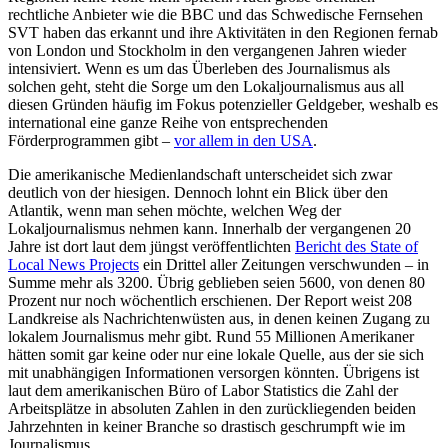
rechtliche Anbieter wie die BBC und das Schwedische Fernsehen
SVT haben das erkannt und ihre Aktivitäten in den Regionen fernab
von London und Stockholm in den vergangenen Jahren wieder
intensiviert. Wenn es um das Überleben des Journalismus als
solchen geht, steht die Sorge um den Lokaljournalismus aus all
diesen Gründen häufig im Fokus potenzieller Geldgeber, weshalb es
international eine ganze Reihe von entsprechenden
Förderprogrammen gibt –
vor allem in den USA
.
Die amerikanische Medienlandschaft unterscheidet sich zwar
deutlich von der hiesigen. Dennoch lohnt ein Blick über den
Atlantik, wenn man sehen möchte, welchen Weg der
Lokaljournalismus nehmen kann. Innerhalb der vergangenen 20
Jahre ist dort laut dem jüngst veröffentlichten
Bericht des State of
Local News Projects
ein Drittel aller Zeitungen verschwunden – in
Summe mehr als 3200. Übrig geblieben seien 5600, von denen 80
Prozent nur noch wöchentlich erschienen. Der Report weist 208
Landkreise als Nachrichtenwüsten aus, in denen keinen Zugang zu
lokalem Journalismus mehr gibt. Rund 55 Millionen Amerikaner
hätten somit gar keine oder nur eine lokale Quelle, aus der sie sich
mit unabhängigen Informationen versorgen könnten. Übrigens ist
laut dem amerikanischen Büro of Labor Statistics die Zahl der
Arbeitsplätze in absoluten Zahlen in den zurückliegenden beiden
Jahrzehnten in keiner Branche so drastisch geschrumpft wie im
Journalismus.