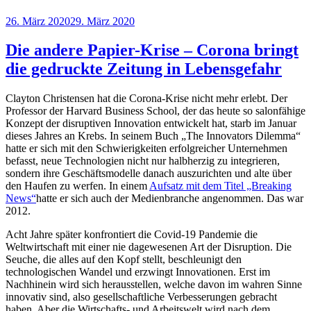
Veröffentlicht
26. März 2020
29. März 2020
am
Die andere Papier-Krise – Corona bringt
die gedruckte Zeitung in Lebensgefahr
Clayton Christensen hat die Corona-Krise nicht mehr erlebt. Der
Professor der Harvard Business School, der das heute so salonfähige
Konzept der disruptiven Innovation entwickelt hat, starb im Januar
dieses Jahres an Krebs. In seinem Buch „The Innovators Dilemma“
hatte er sich mit den Schwierigkeiten erfolgreicher Unternehmen
befasst, neue Technologien nicht nur halbherzig zu integrieren,
sondern ihre Geschäftsmodelle danach auszurichten und alte über
den Haufen zu werfen. In einem
Aufsatz mit dem Titel „Breaking
News“
hatte er sich auch der Medienbranche angenommen. Das war
2012.
Acht Jahre später konfrontiert die Covid-19 Pandemie die
Weltwirtschaft mit einer nie dagewesenen Art der Disruption. Die
Seuche, die alles auf den Kopf stellt, beschleunigt den
technologischen Wandel und erzwingt Innovationen. Erst im
Nachhinein wird sich herausstellen, welche davon im wahren Sinne
innovativ sind, also gesellschaftliche Verbesserungen gebracht
haben. Aber die Wirtschafts- und Arbeitswelt wird nach dem