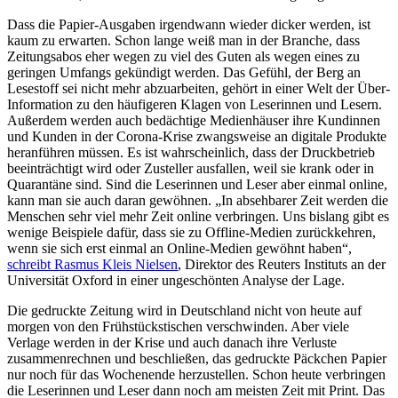
Dass die Papier-Ausgaben irgendwann wieder dicker werden, ist
kaum zu erwarten. Schon lange weiß man in der Branche, dass
Zeitungsabos eher wegen zu viel des Guten als wegen eines zu
geringen Umfangs gekündigt werden. Das Gefühl, der Berg an
Lesestoff sei nicht mehr abzuarbeiten, gehört in einer Welt der Über-
Information zu den häufigeren Klagen von Leserinnen und Lesern.
Außerdem werden auch bedächtige Medienhäuser ihre Kundinnen
und Kunden in der Corona-Krise zwangsweise an digitale Produkte
heranführen müssen. Es ist wahrscheinlich, dass der Druckbetrieb
beeinträchtigt wird oder Zusteller ausfallen, weil sie krank oder in
Quarantäne sind. Sind die Leserinnen und Leser aber einmal online,
kann man sie auch daran gewöhnen. „In absehbarer Zeit werden die
Menschen sehr viel mehr Zeit online verbringen. Uns bislang gibt es
wenige Beispiele dafür, dass sie zu Offline-Medien zurückkehren,
wenn sie sich erst einmal an Online-Medien gewöhnt haben“,
schreibt Rasmus Kleis Nielsen
, Direktor des Reuters Instituts an der
Universität Oxford in einer ungeschönten Analyse der Lage.
Die gedruckte Zeitung wird in Deutschland nicht von heute auf
morgen von den Frühstückstischen verschwinden. Aber viele
Verlage werden in der Krise und auch danach ihre Verluste
zusammenrechnen und beschließen, das gedruckte Päckchen Papier
nur noch für das Wochenende herzustellen. Schon heute verbringen
die Leserinnen und Leser dann noch am meisten Zeit mit Print. Das