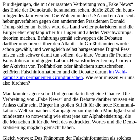
Für die­je­ni­gen, die mit der rasan­ten Ver­brei­tung von „Fake News“
das Ende der Demo­kra­tie her­an­na­hen sehen, dürfte 2020 ein beun­
ru­hi­gen­des Jahr werden. Die Wahlen in den USA und ein Amts­ent­
he­bungs­ver­fah­ren gegen den amtie­ren­den Prä­si­den­ten Donald
Trump stehen an, beides wird das Land weiter pola­ri­sie­ren und die
Bürger eher emp­fäng­li­cher für Lügen und aller­lei Ver­schwö­rungs­
theo­rien machen. Erfah­rungs­ge­mäß schwap­pen die Debat­ten
darüber unge­bremst über den Atlan­tik. In Groß­bri­tan­nien wurde
schon gewählt, und wenn­gleich selbst hart­ge­sot­tene Digital-Pes­si­
mis­ten sich schwer damit tun sollten, das klare Votum für Premier
Boris Johnson und gegen Labour-Her­aus­for­de­rer Jeremy Corbyn
der Akti­vi­tät von Troll­fa­bri­ken oder ähn­li­chem zuzu­schrei­ben,
gehör­ten Falsch­in­for­ma­tio­nen und die Debatte darum
im Wahl­
kampf zum per­ma­nen­ten Grund­rau­schen
. Wie sehr müssen wir uns
also fürch­ten?
Man könnte sagen: sehr. Und genau darin liegt eine Chance. Die
Ver­brei­tung von „Fake News“ und die Debatte darüber müssen ein
Anlass dafür sein, Bürger im großen Stil fit für die neue Kom­mu­ni­
ka­ti­ons-Welt zu machen. Kam­pa­gnen zur digi­ta­len Mün­dig­keit sind
min­des­tens so not­wen­dig wie einst jene zur Alpha­be­ti­sie­rung, die
die Men­schen fit für die Welt des gedruck­ten Wortes und die Demo­
kra­ti­sie­rung möglich gemacht haben.
Gleich vorweg: Das Phä­no­men der Falsch­in­for­ma­tion als solches