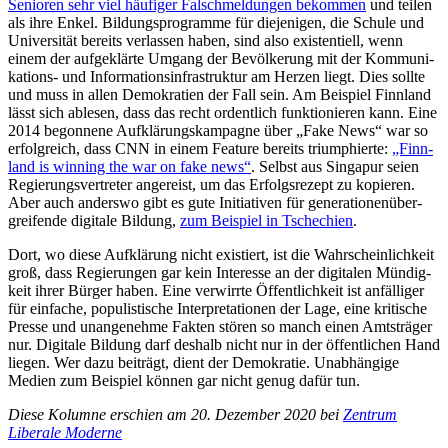
Senio­ren sehr viel häu­fi­ger Falsch­mel­dun­gen bekom­men
und teilen
als ihre Enkel. Bil­dungs­pro­gramme für die­je­ni­gen, die Schule und
Uni­ver­si­tät bereits ver­las­sen haben, sind also exis­ten­ti­ell, wenn
einem der auf­ge­klärte Umgang der Bevöl­ke­rung mit der Kom­mu­ni­
ka­ti­ons- und Infor­ma­ti­ons­in­fra­struk­tur am Herzen liegt. Dies sollte
und muss in allen Demo­kra­tien der Fall sein. Am Bei­spiel Finn­land
lässt sich ablesen, dass das recht ordent­lich funk­tio­nie­ren kann. Eine
2014 begon­nene Auf­klä­rungs­kam­pa­gne über „Fake News“ war so
erfolg­reich, dass CNN in einem Feature bereits tri­um­phierte:
„Finn­
land is winning the war on fake news“
. Selbst aus Sin­ga­pur seien
Regie­rungs­ver­tre­ter ange­reist, um das Erfolgs­re­zept zu kopie­ren.
Aber auch anderswo gibt es gute Initia­ti­ven für genera­tio­nen­über­
grei­fende digi­tale Bildung,
zum Bei­spiel in Tsche­chien
.
Dort, wo diese Auf­klä­rung nicht exis­tiert, ist die Wahr­schein­lich­keit
groß, dass Regie­run­gen gar kein Inter­esse an der digi­ta­len Mün­dig­
keit ihrer Bürger haben. Eine ver­wirrte Öffent­lich­keit ist anfäl­li­ger
für ein­fa­che, popu­lis­ti­sche Inter­pre­ta­tio­nen der Lage, eine kri­ti­sche
Presse und unan­ge­nehme Fakten stören so manch einen Amts­trä­ger
nur. Digi­tale Bildung darf deshalb nicht nur in der öffent­li­chen Hand
liegen. Wer dazu bei­trägt, dient der Demo­kra­tie. Unab­hän­gige
Medien zum Bei­spiel können gar nicht genug dafür tun.
Diese Kolumne erschien am 20. Dezember 2020 bei
Zentrum
Liberale Moderne