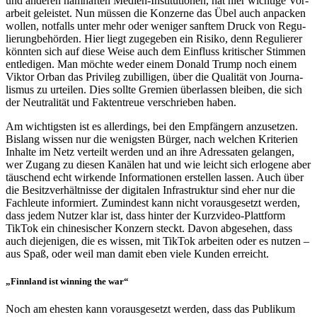
und anderen nam­haf­ten Medien-Insti­tu­tio­nen, hat hier wich­tige Vor­
ar­beit geleis­tet. Nun müssen die Kon­zerne das Übel auch anpa­cken
wollen, not­falls unter mehr oder weniger sanftem Druck von Regu­
lie­rung­be­hör­den. Hier liegt zuge­ge­ben ein Risiko, denn Regu­lie­rer
könnten sich auf diese Weise auch dem Ein­fluss kri­ti­scher Stimmen
ent­le­di­gen. Man möchte weder einem Donald Trump noch einem
Viktor Orban das Pri­vi­leg zubil­li­gen, über die Qua­li­tät von Jour­na­
lis­mus zu urtei­len. Dies sollte Gremien über­las­sen bleiben, die sich
der Neu­tra­li­tät und Fak­ten­treue ver­schrie­ben haben.
Am wich­tigs­ten ist es aller­dings, bei den Emp­fän­gern anzu­set­zen.
Bislang wissen nur die wenigs­ten Bürger, nach welchen Kri­te­rien
Inhalte im Netz ver­teilt werden und an ihre Adres­sa­ten gelan­gen,
wer Zugang zu diesen Kanälen hat und wie leicht sich erlo­gene aber
täu­schend echt wir­kende Infor­ma­tio­nen erstel­len lassen. Auch über
die Besitz­ver­hält­nisse der digi­ta­len Infra­struk­tur sind eher nur die
Fach­leute infor­miert. Zumin­dest kann nicht vor­aus­ge­setzt werden,
dass jedem Nutzer klar ist, dass hinter der Kurz­vi­deo-Platt­form
TikTok ein chi­ne­si­scher Konzern steckt. Davon abge­se­hen, dass
auch die­je­ni­gen, die es wissen, mit TikTok arbei­ten oder es nutzen –
aus Spaß, oder weil man damit eben viele Kunden erreicht.
„Finn­land ist winning the war“
Noch am ehesten kann vor­aus­ge­setzt werden, dass das Publi­kum