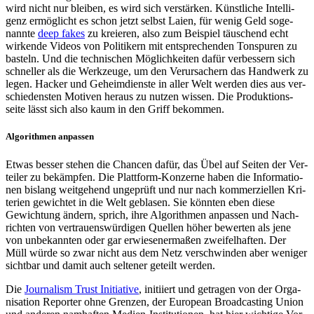
wird nicht nur bleiben, es wird sich ver­stär­ken. Künst­li­che Intel­li­
genz ermög­licht es schon jetzt selbst Laien, für wenig Geld soge­
nannte
deep fakes
zu kre­ieren, also zum Bei­spiel täu­schend echt
wir­kende Videos von Poli­ti­kern mit ent­spre­chen­den Ton­spu­ren zu
basteln. Und die tech­ni­schen Mög­lich­kei­ten dafür ver­bes­sern sich
schnel­ler als die Werk­zeuge, um den Ver­ur­sa­chern das Hand­werk zu
legen. Hacker und Geheim­dienste in aller Welt werden dies aus ver­
schie­dens­ten Motiven heraus zu nutzen wissen. Die Pro­duk­ti­ons­
seite lässt sich also kaum in den Griff bekom­men.
Algo­rith­men anpas­sen
Etwas besser stehen die Chancen dafür, das Übel auf Seiten der Ver­
tei­ler zu bekämp­fen. Die Platt­form-Kon­zerne haben die Infor­ma­tio­
nen bislang weit­ge­hend unge­prüft und nur nach kom­mer­zi­el­len Kri­
te­rien gewich­tet in die Welt gebla­sen. Sie könnten eben diese
Gewich­tung ändern, sprich, ihre Algo­rith­men anpas­sen und Nach­
rich­ten von ver­trau­ens­wür­di­gen Quellen höher bewer­ten als jene
von unbe­kann­ten oder gar erwie­se­ner­ma­ßen zwei­fel­haf­ten. Der
Müll würde so zwar nicht aus dem Netz ver­schwin­den aber weniger
sicht­bar und damit auch sel­te­ner geteilt werden.
Die
Jour­na­lism Trust Initia­tive
, initi­iert und getra­gen von der Orga­
ni­sa­tion Repor­ter ohne Grenzen, der European Broad­cas­ting Union