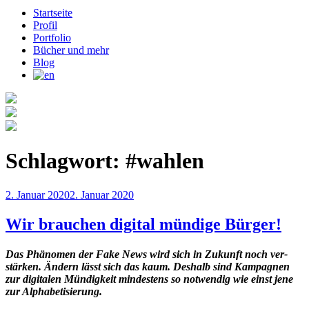
Startseite
Profil
Portfolio
Bücher und mehr
Blog
Schlagwort:
#wahlen
Veröffentlicht
2. Januar 2020
2. Januar 2020
am
Wir brauchen digital mündige Bürger!
Das Phä­no­men der Fake News wird sich in Zukunft noch ver­
stär­ken. Ändern lässt sich das kaum. Deshalb sind Kam­pa­gnen
zur digi­ta­len Mün­dig­keit min­des­tens so not­wen­dig wie einst jene
zur Alpha­be­ti­sie­rung.