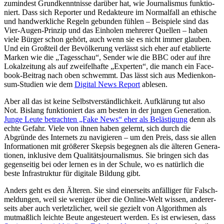
zumin­dest Grund­kennt­nisse darüber hat, wie Jour­na­lis­mus funk­tio­
niert. Dass sich Repor­ter und Redak­teure im Nor­mal­fall an ethi­sche
und hand­werk­li­che Regeln gebun­den fühlen – Bei­spiele sind das
Vier-Augen-Prinzip und das Ein­ho­len meh­re­rer Quellen – haben
viele Bürger schon gehört, auch wenn sie es nicht immer glauben.
Und ein Groß­teil der Bevöl­ke­rung ver­lässt sich eher auf eta­blierte
Marken wie die „Tages­schau“, Sender wie die BBC oder auf ihre
Lokal­zei­tung als auf zwei­fel­hafte „Exper­ten“, die manch ein Face­
book-Beitrag nach oben schwemmt. Das lässt sich aus Medi­en­kon­
sum-Studien wie dem
Digital News Report
ablesen.
Aber all das ist keine Selbst­ver­ständ­lich­keit. Auf­klä­rung tut also
Not. Bislang funk­tio­niert das am besten in der jungen Genera­tion.
Junge Leute betrach­ten „Fake News“ eher als Beläs­ti­gung
denn als
echte Gefahr. Viele von ihnen haben gelernt, sich durch die
Abgründe des Inter­nets zu navi­gie­ren – um den Preis, dass sie allen
Infor­ma­tio­nen mit grö­ße­rer Skepsis begeg­nen als die älteren Genera­
tio­nen, inklu­sive dem Qua­li­täts­jour­na­lis­mus. Sie bringen sich das
gegen­sei­tig bei oder lernen es in der Schule, wo es natür­lich die
beste Infra­struk­tur für digi­tale Bildung gibt.
Anders geht es den Älteren. Sie sind einer­seits anfäl­li­ger für Falsch­
mel­dun­gen, weil sie weniger über die Online-Welt wissen, ande­rer­
seits aber auch ver­letz­li­cher, weil sie gezielt von Algo­rith­men als
mut­maß­lich leichte Beute ange­steu­ert werden. Es ist erwie­sen, dass