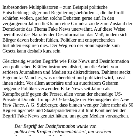
Insbesondere Multiplikatoren – zum Beispiel politische
Entscheidungsträger und Regulierungsbehörden –, die ihr Profil
schärfen wollen, greifen solche Debatten gerne auf. In den
vergangenen Jahren ließ kaum eine Grundsatzrede zum Zustand der
Demokratie das Thema Fake News unerwähnt. Auf diese Weise
beeinflusst das Narrativ der Desinformation das Maß, in dem sich
Bürger davon bedroht fühlen. Politiker mit entsprechenden
Instinkten erspüren dies. Der Weg von der Sonntagsrede zum
Gesetz kann deshalb kurz sein.
Gleichzeitig wurden Begriffe wie Fake News und Desinformation
von politischen Kräften instrumentalisiert, um die Arbeit von
seriösen Journalisten und Medien zu diskreditieren. Dahinter steckt
Eigennutz: Manches, was recherchiert und publiziert wird, passt
ihnen nicht. Vor allem autoritäre und zu autoritärem Gebaren
neigende Politiker verwenden Fake News seit ­Jahren als
Kampfbegriff gegen die Presse, allen voran der ehemalige US-
Präsident Donald Trump. 2019 beklagte der Herausgeber der
New
York Times
, A.G. Sulzberger, dass binnen weniger Jahre mehr als 50
Regierungschefs und Staatspräsidenten auf fünf Kontinenten den
Begriff Fake News genutzt hätten, um gegen Medien vorzugehen.
Der Begriff der Desinformation wurde von
politischen Kräften instrumentalisiert, um seriösen