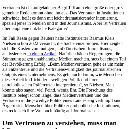
Vertrauen ist ein aufgeladener Begriff. Kaum eine große oder groß
gemeinte Rede kommt ohne ihn aus. Das Vertrauen in Institutionen
schwinde, heißt es dann mit leicht dramatisierender Intonierung,
speziell jenes in Medien und in den Journalismus. Aber ist Vertrauen
überhaupt eine nützliche Kategorie?
Im Fall Ressa gegen Reuters hatte Institutsleiter Rasmus Kleis
Nielsen schon 2022 versucht, die Sache einzuordnen. Hier zeigten
sich die Kosten von mutigem, aufklärerischem Journalismus,
analysierte er
in einem Artikel
. Natürlich hätten Regierungen, die
Stimmung gegen unabhängige Medien machten, stets bei einem Teil
der Bevölkerung Erfolg. „Beim Medienvertrauen gehe es um mehr
als Faktentreue und die Vertrauenswürdigkeit des journalistischen
Outputs eines Unternehmens. Es geht auch darum, wie Menschen
diese Arbeit im Licht der jeweiligen Politik und ihrer
parteipolitischen Präferenzen interpretieren“, so Nielsen. Man
könnte also sagen, viel Feind, wenig Ehr. Die Forschung des
Instituts belegt schon lange, dass Medienvertrauen und das
Vertrauen in die jeweilige Politik eines Landes eng verknüpft sind.
Ärgern sich Menschen über Politiker und politische Institutionen,
erstreckt sich ihre Wut auch häufig auf Journalisten.
Um Vertrauen zu verstehen, muss man