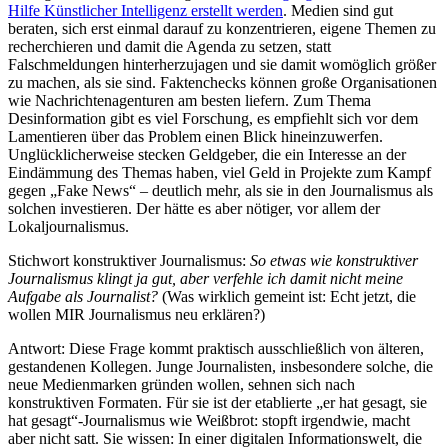
Hilfe Künstlicher Intelligenz erstellt werden
. Medien sind gut
beraten, sich erst einmal darauf zu konzentrieren, eigene Themen zu
recherchieren und damit die Agenda zu setzen, statt
Falschmeldungen hinterherzujagen und sie damit womöglich größer
zu machen, als sie sind. Faktenchecks können große Organisationen
wie Nachrichtenagenturen am besten liefern. Zum Thema
Desinformation gibt es viel Forschung, es empfiehlt sich vor dem
Lamentieren über das Problem einen Blick hineinzuwerfen.
Unglücklicherweise stecken Geldgeber, die ein Interesse an der
Eindämmung des Themas haben, viel Geld in Projekte zum Kampf
gegen „Fake News“ – deutlich mehr, als sie in den Journalismus als
solchen investieren. Der hätte es aber nötiger, vor allem der
Lokaljournalismus.
Stichwort konstruktiver Journalismus:
So etwas wie konstruktiver
Journalismus klingt ja gut, aber verfehle ich damit nicht meine
Aufgabe als Journalist?
(Was wirklich gemeint ist: Echt jetzt, die
wollen MIR Journalismus neu erklären?)
Antwort: Diese Frage kommt praktisch ausschließlich von älteren,
gestandenen Kollegen. Junge Journalisten, insbesondere solche, die
neue Medienmarken gründen wollen, sehnen sich nach
konstruktiven Formaten. Für sie ist der etablierte „er hat gesagt, sie
hat gesagt“-Journalismus wie Weißbrot: stopft irgendwie, macht
aber nicht satt. Sie wissen: In einer digitalen Informationswelt, die