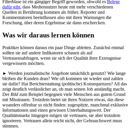
Filterblase ist ein gängiger Begriff geworden, obwohl es
Belege
dafür gibt
, dass Mediennutzer heute mit mehr verschiedenen
Quellen in Berührung kommen als früher. Reporter und
Kommentatoren beeinflussen also mit ihren Warnungen die
Forschung, über deren Ergebnisse sie dann erschrecken.
Was wir daraus lernen können
Praktiker können daraus ein paar Dinge ableiten. Zunächst einmal
sollten sie auf andere Indikatoren schauen als auf
Vertrauensabfragen, wenn sie sich der Qualität ihrer Erzeugnisse
vergewissern möchten.
► Werden journalistische Angebote tatsächlich genutzt? Wie lange
bleiben die Kunden dran? Wie oft kommen sie wieder und zahlen
sie dafür? Hat Berichterstattung (politische) Konsequenzen? All das
zeigt deutlich verlässlicher an, ob man seinen Job anständig macht.
Der
Bild
zum Beispiel begegnen viele Menschen aus gutem Grund
mit Misstrauen. Trotzdem bietet sie ihren Nutzern etwas, das diese
woanders offenbar so nicht finden: zugespitzte, manchmal exklusive
Informationen und einen gewissen Unterhaltungswert. Der
Qualitätsmarke hingegen mögen sie vertrauen, sie aber trotzdem
ignorieren. Vertrauen allein reicht nicht, der Gebrauchswert muss
stimmen.