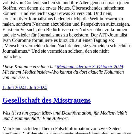
voll ist von Content, suchen sie und ihre Altersgenossen nach jenen
Stoffen, von denen sie etwas Neues, Überraschendes mitnehmen
können – und vielleicht sogar etwas Zuversicht. Und nein,
konstruktiver Journalismus bedeutet nicht, die Welt in rosarot zu
malen, sondern Nuancen abzubilden und Perspektiven aufzuzeigen.
Er ist ein Versuch, den Bedürfnissen der Nutzer näher zu kommen
und sie wieder für Journalismus zu begeistern. Der AFP-Journalist
Ivan Couronne formulierte es kürzlich auf einer Tagung so:
„Menschen vermeiden keine Nachrichten, sie vermeiden schlechten
Journalismus.“ Und sie vermeiden solchen, den sie nicht
brauchen.
Diese Kolumne erschien bei
Medieninsider am 3. Oktober 2024
.
Mit einem Medieninsider-Abo kannst du dort aktuelle Kolumnen
von mir lesen.
Veröffentlicht
1. Juli 2024
1. Juli 2024
am
Gesellschaft des Misstrauens
Was ist zu tun gegen Miss- und Desinformation, für Medienvielfalt
und Zusammenhalt? Eine Antwort.
Man kann sich dem Thema Falsch­information von zwei Seiten
annähern. Auf der einen, der schaurig-alarmschlagenden, mangelt es