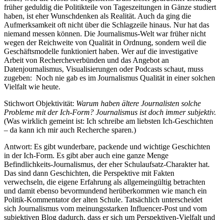
früher geduldig die Politikteile von Tageszeitungen in Gänze studiert
haben, ist eher Wunschdenken als Realität. Auch da ging die
Aufmerksamkeit oft nicht über die Schlagzeile hinaus. Nur hat das
niemand messen können. Die Journalismus-Welt war früher nicht
wegen der Reichweite von Qualität in Ordnung, sondern weil die
Geschäftsmodelle funktioniert haben. Wer auf die investigative
Arbeit von Rechercheverbünden und das Angebot an
Datenjournalismus, Visualisierungen oder Podcasts schaut, muss
zugeben: Noch nie gab es im Journalismus Qualität in einer solchen
Vielfalt wie heute.
Stichwort Objektivität:
Warum haben ältere Journalisten solche
Probleme mit der Ich-Form? Journalismus ist doch immer subjektiv.
(Was wirklich gemeint ist: Ich schreibe am liebsten Ich-Geschichten
– da kann ich mir auch Recherche sparen.)
Antwort: Es gibt wunderbare, packende und wichtige Geschichten
in der Ich-Form. Es gibt aber auch eine ganze Menge
Befindlichkeits-Journalismus, der eher Schulaufsatz-Charakter hat.
Das sind dann Geschichten, die Perspektive mit Fakten
verwechseln, die eigene Erfahrung als allgemeingültig betrachten
und damit ebenso bevormundend herüberkommen wie manch ein
Politik-Kommentator der alten Schule. Tatsächlich unterscheidet
sich Journalismus vom meinungsstarken Influencer-Post und vom
subjektiven Blog dadurch, dass er sich um Perspektiven-Vielfalt und