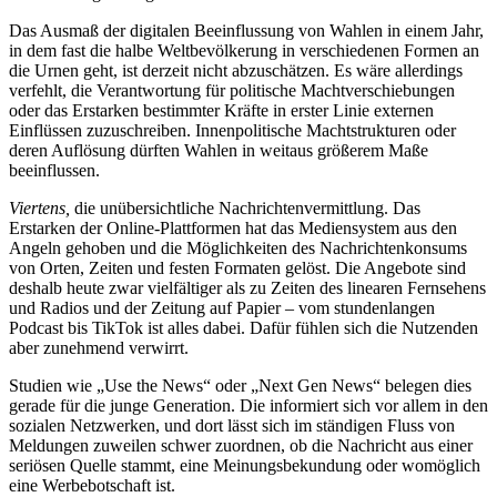
Das Ausmaß der digitalen Beeinflussung von Wahlen in einem Jahr,
in dem fast die halbe Weltbevölkerung in verschiedenen Formen an
die Urnen geht, ist derzeit nicht abzuschätzen. Es wäre allerdings
verfehlt, die Verantwortung für politische Machtverschiebungen
oder das Erstarken bestimmter Kräfte in erster Linie externen
Einflüssen zuzuschreiben. Innenpolitische Machtstrukturen oder
deren Auflösung dürften Wahlen in weitaus größerem Maße
beeinflussen.
Viertens,
die unübersichtliche Nachrichtenvermittlung. Das
Erstarken der Online-Plattformen hat das Medien­system aus den
Angeln gehoben und die Möglichkeiten des Nachrichtenkonsums
von Orten, Zeiten und festen Formaten gelöst. Die Angebote sind
deshalb heute zwar vielfältiger als zu Zeiten des linearen Fernsehens
und Radios und der Zeitung auf Papier – vom stundenlangen
Podcast bis TikTok ist alles dabei. Dafür fühlen sich die Nutzenden
aber zunehmend ­verwirrt.
Studien wie „Use the News“ oder „Next Gen News“ belegen dies
gerade für die junge Generation. Die informiert sich vor allem in den
sozialen Netzwerken, und dort lässt sich im ständigen Fluss von
Meldungen zuweilen schwer zuordnen, ob die Nachricht aus einer
seriösen Quelle stammt, eine Meinungsbekundung oder womöglich
eine Werbebotschaft ist.