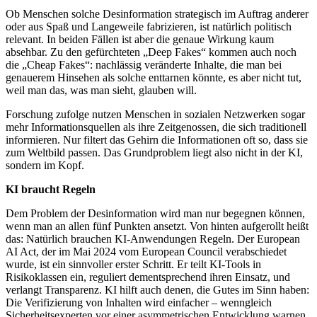
Ob Menschen solche Desinformation strategisch im Auftrag anderer
oder aus Spaß und Langeweile fabrizieren, ist natürlich politisch
relevant. In beiden Fällen ist aber die genaue Wirkung kaum
absehbar. Zu den gefürchteten „Deep Fakes“ kommen auch noch
die „Cheap Fakes“: nachlässig veränderte Inhalte, die man bei
genauerem Hinsehen als solche enttarnen könnte, es aber nicht tut,
weil man das, was man sieht, glauben will.
Forschung zufolge nutzen Menschen in sozialen Netzwerken sogar
mehr Informationsquellen als ihre Zeitgenossen, die sich traditionell
informieren. Nur filtert das Gehirn die Informationen oft so, dass sie
zum Weltbild passen. Das Grundproblem liegt also nicht in der KI,
sondern im Kopf.
KI braucht Regeln
Dem Problem der Desinformation wird man nur begegnen können,
wenn man an allen fünf Punkten ansetzt. Von hinten aufgerollt heißt
das: Natürlich brauchen KI-Anwendungen Regeln. Der European
AI Act, der im Mai 2024 vom European Council verabschiedet
wurde, ist ein sinnvoller erster Schritt. Er teilt KI-Tools in
Risikoklassen ein, reguliert dementsprechend ihren Einsatz, und
verlangt Transparenz. KI hilft auch denen, die Gutes im Sinn haben:
Die Verifizierung von Inhalten wird einfacher – wenngleich
Sicherheitsexperten vor einer asymmetrischen Entwicklung warnen.