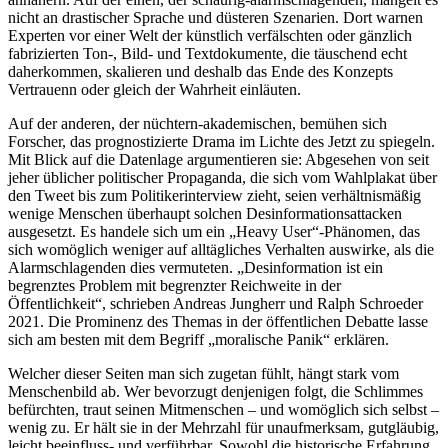
nicht an drastischer Sprache und düsteren Szenarien. Dort warnen
Experten vor einer Welt der künstlich verfälschten oder gänzlich
fabrizierten Ton-, Bild- und Textdokumente, die täuschend echt
daherkommen, skalieren und deshalb das Ende des Konzepts
Vertrauenn oder gleich der Wahrheit einläuten.
Auf der anderen, der nüchtern-akademischen, bemühen sich
Forscher, das prognostizierte Drama im Lichte des Jetzt zu spiegeln.
Mit Blick auf die Datenlage argumentieren sie: Abgesehen von seit
jeher üblicher politischer Propaganda, die sich vom Wahlplakat über
den Tweet bis zum Politikerinterview zieht, seien verhältnismäßig
wenige Menschen überhaupt solchen Desinformationsattacken
ausgesetzt. Es handele sich um ein „Heavy User“-Phänomen, das
sich womöglich weniger auf alltägliches Verhalten auswirke, als die
Alarmschlagenden dies vermuteten. „Desinformation ist ein
begrenztes Problem mit begrenzter Reichweite in der
Öffentlichkeit“, schrieben Andreas Jungherr und Ralph Schroeder
2021. Die Prominenz des Themas in der öffentlichen Debatte lasse
sich am besten mit dem Begriff „moralische Panik“ erklären.
Welcher dieser Seiten man sich zugetan fühlt, hängt stark vom
Menschenbild ab. Wer bevorzugt denjenigen folgt, die Schlimmes
befürchten, traut seinen Mitmenschen – und womöglich sich selbst –
wenig zu. Er hält sie in der Mehrzahl für unaufmerksam, gutgläubig,
leicht beeinfluss- und verführbar. Sowohl die historische Erfahrung