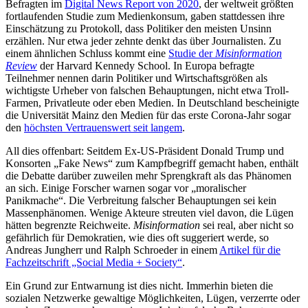
Befragten im
Digital News Report von 2020
, der weltweit größten
fortlaufenden Studie zum Medienkonsum, gaben stattdessen ihre
Einschätzung zu Protokoll, dass Politiker den meisten Unsinn
erzählen. Nur etwa jeder zehnte denkt das über Journalisten. Zu
einem ähnlichen Schluss kommt eine
Studie der
Misinformation
Review
der Harvard Kennedy School. In Europa befragte
Teilnehmer nennen darin Politiker und Wirtschaftsgrößen als
wichtigste Urheber von falschen Behauptungen, nicht etwa Troll-
Farmen, Privatleute oder eben Medien. In Deutschland bescheinigte
die Universität Mainz den Medien für das erste Corona-Jahr sogar
den
höchsten Vertrauenswert seit langem
.
All dies offenbart: Seitdem Ex-US-Präsident Donald Trump und
Konsorten „Fake News“ zum Kampfbegriff gemacht haben, enthält
die Debatte darüber zuweilen mehr Sprengkraft als das Phänomen
an sich. Einige Forscher warnen sogar vor „moralischer
Panikmache“. Die Verbreitung falscher Behauptungen sei kein
Massenphänomen. Wenige Akteure streuten viel davon, die Lügen
hätten begrenzte Reichweite.
Misinformation
sei real, aber nicht so
gefährlich für Demokratien, wie dies oft suggeriert werde, so
Andreas Jungherr und Ralph Schroeder in einem
Artikel für die
Fachzeitschrift „Social Media + Society“
.
Ein Grund zur Entwarnung ist dies nicht. Immerhin bieten die
sozialen Netzwerke gewaltige Möglichkeiten, Lügen, verzerrte oder