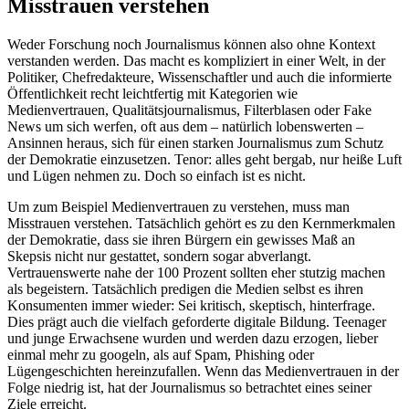
Misstrauen verstehen
Weder Forschung noch Journalismus können also ohne Kontext
verstanden werden. Das macht es kompliziert in einer Welt, in der
Politiker, Chefredakteure, Wissenschaftler und auch die informierte
Öffentlichkeit recht leichtfertig mit Kategorien wie
Medienvertrauen, Qualitätsjournalismus, Filterblasen oder Fake
News um sich werfen, oft aus dem – natürlich lobenswerten –
Ansinnen heraus, sich für einen starken Journalismus zum Schutz
der Demokratie einzusetzen. Tenor: alles geht bergab, nur heiße Luft
und Lügen nehmen zu. Doch so einfach ist es nicht.
Um zum Beispiel Medienvertrauen zu verstehen, muss man
Misstrauen verstehen. Tatsächlich gehört es zu den Kernmerkmalen
der Demokratie, dass sie ihren Bürgern ein gewisses Maß an
Skepsis nicht nur gestattet, sondern sogar abverlangt.
Vertrauenswerte nahe der 100 Prozent sollten eher stutzig machen
als begeistern. Tatsächlich predigen die Medien selbst es ihren
Konsumenten immer wieder: Sei kritisch, skeptisch, hinterfrage.
Dies prägt auch die vielfach geforderte digitale Bildung. Teenager
und junge Erwachsene wurden und werden dazu erzogen, lieber
einmal mehr zu googeln, als auf Spam, Phishing oder
Lügengeschichten hereinzufallen. Wenn das Medienvertrauen in der
Folge niedrig ist, hat der Journalismus so betrachtet eines seiner
Ziele erreicht.