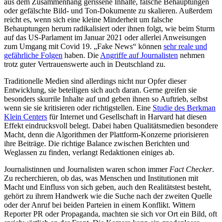
aus dem Zusammenhang gerissene Inhalte, falsche Behauptungen
oder gefälschte Bild- und Ton-Dokumente zu skalieren. Außerdem
reicht es, wenn sich eine kleine Minderheit um falsche
Behauptungen herum radikalisiert oder ihnen folgt, wie beim Sturm
auf das US-Parlament im Januar 2021 oder allerlei Anweisungen
zum Umgang mit Covid 19. „Fake News“ können
sehr reale und
gefährliche Folgen
haben. Die
Angriffe auf Journalisten
nehmen
trotz guter Vertrauenswerte auch in Deutschland zu.
Traditionelle Medien sind allerdings nicht nur Opfer dieser
Entwicklung, sie beteiligen sich auch daran. Gerne greifen sie
besonders skurrile Inhalte auf und geben ihnen so Auftrieb, selbst
wenn sie sie kritisieren oder richtigstellen. Eine
Studie des Berkman
Klein Centers
für Internet und Gesellschaft in Harvard hat diesen
Effekt eindrucksvoll belegt. Dabei haben Qualitätsmedien besondere
Macht, denn die Algorithmen der Plattform-Konzerne priorisieren
ihre Beiträge. Die richtige Balance zwischen Berichten und
Weglassen zu finden, verlangt Redaktionen einiges ab.
Journalistinnen und Journalisten waren schon immer
Fact Checker
.
Zu recherchieren, ob das, was Menschen und Institutionen mit
Macht und Einfluss von sich geben, auch den Realitätstest besteht,
gehört zu ihrem Handwerk wie die Suche nach der zweiten Quelle
oder der Anruf bei beiden Parteien in einem Konflikt. Wittern
Reporter PR oder Propaganda, machten sie sich vor Ort ein Bild, oft