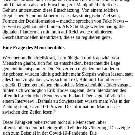
mit Diktaturen als auch Forschung zur Manipulierbarkeit des
Gehirns unterstützen diese Einschätzung. Von einem solchen
skeptischen Standpunkt her muss es das strategische Ziel sein,
Formen der Desinformation – manche sprechen von Fake News –
so weit es geht zu unterbinden. Als Schuldige werden häufig die
digitalen Plattformen mit ihren auf Reichweite optimierten
Geschäftsmodellen identifiziert, die es zu regulieren gelte.
Eine Frage des Menschenbilds
Wer eher an die Urteilskraft, Lernfähigkeit und Kapazität von
Menschen glaubt, sich frei zu entscheiden, betrachtet die Lage
gemeinhin entspannter. Die Nutzer von digitalen und anderen
Angeboten würden künftig schlicht mehr Skepsis walten lassen, statt
alles blind zu glauben, was sich in Text, Bild und Ton über sie
ergießt. Diejenigen, denen ein solches Menschenbild stärker zusagt,
fühlen sich womöglich Erik Roose zugetan, dem Intendanten des
öffentlich-rechtlichen Senders von Estland. Der sagte kürzlich in
einem Interview: „Damals zu Sowjetzeiten wusste man: Was in der
Zeitung steht, ist zu 100 Prozent Desinformation. Man musste
zwischen den Zeilen lesen.“
Diese Fähigkeit beherrschen nicht alle Menschen, aber
offensichtlich dennoch ein großer Teil der Bevölkerung. Das zeigte
sich zum Beispiel in der Covid-19-Pandemie. Die