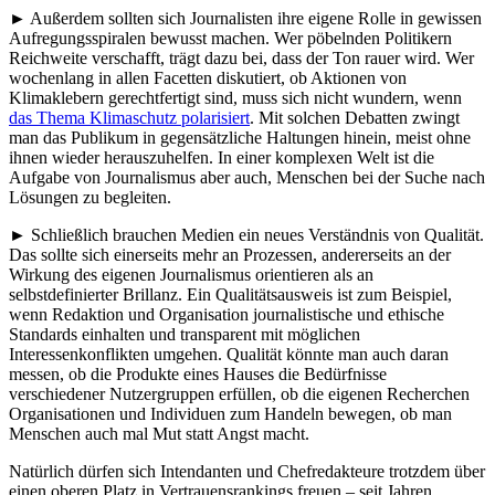
► Außerdem sollten sich Journalisten ihre eigene Rolle in gewissen
Aufregungsspiralen bewusst machen. Wer pöbelnden Politikern
Reichweite verschafft, trägt dazu bei, dass der Ton rauer wird. Wer
wochenlang in allen Facetten diskutiert, ob Aktionen von
Klimaklebern gerechtfertigt sind, muss sich nicht wundern, wenn
das Thema Klimaschutz polarisiert
. Mit solchen Debatten zwingt
man das Publikum in gegensätzliche Haltungen hinein, meist ohne
ihnen wieder herauszuhelfen. In einer komplexen Welt ist die
Aufgabe von Journalismus aber auch, Menschen bei der Suche nach
Lösungen zu begleiten.
► Schließlich brauchen Medien ein neues Verständnis von Qualität.
Das sollte sich einerseits mehr an Prozessen, andererseits an der
Wirkung des eigenen Journalismus orientieren als an
selbstdefinierter Brillanz. Ein Qualitätsausweis ist zum Beispiel,
wenn Redaktion und Organisation journalistische und ethische
Standards einhalten und transparent mit möglichen
Interessenkonflikten umgehen. Qualität könnte man auch daran
messen, ob die Produkte eines Hauses die Bedürfnisse
verschiedener Nutzergruppen erfüllen, ob die eigenen Recherchen
Organisationen und Individuen zum Handeln bewegen, ob man
Menschen auch mal Mut statt Angst macht.
Natürlich dürfen sich Intendanten und Chefredakteure trotzdem über
einen oberen Platz in Vertrauensrankings freuen – seit Jahren