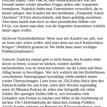
Geschäft kaputt. Aber Fakt ist, dass Medienmenschen und ihre
Freunde immer wieder dieselben Fragen stellen oder Annahmen
formulieren. Natürlich findet man Unternehmen verwerflich, die es
darauf anlegen, ihre Kunden mit den berühmten „Frequently Asked
Questions“ (FAQs) abzuwimmeln, statt ihnen geduldig zuzuhören.
Aber dann bastelt man doch an einer persönlichen Hitliste von
FAQs, von denen man ahnt, was die fragenden Journalisten wirklich
damit sagen wollen.
Stichwort Nutzerbedürfnisse:
Wenn man den Kunden nur gibt, was
sie lesen oder sehen wollen, darf man dann nur noch Katzenvideos
bringen?
(Wirklich gemeint ist: Wo bleibt dann unser wichtiger
Politikjournalismus?)
Antwort: Zunächst einmal geht es nicht darum, den Kunden mehr
davon zu bieten, worauf sie klicken, sondern darüber
nachzudenken, was sie brauchen könnten, um ihr Leben und ihren
Alltag besser zu bewältigen. Wer sich wirklich mit den Bedürfnissen
verschiedener Nutzergruppen beschäftigt, erlebt nämlich immer
wieder Überraschungen. Leser lesen ein 250-Zeilen-Stück über den
Nahost-Konflikt bis zum Ende, rufen über Wochen regelmäßig
einen 45-Minuten-Podcast ab, teilen eine Infografik mit vielen
Zahlen. Bei sperrigen Stoffen hilft es, sich besonders viele
Gedanken zum Format zu machen und Mühe in die Ausführung zu
stecken. Die Chefredakteurin der dänischen Zeitung
Politiken,
Amalie Kestler, erläutert am Beispiel des Klimajournalismus, man