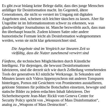
Es gibt zwar bislang keine Belege dafür, dass dies junge Menschen
anfälliger für Desinformation macht. Im Gegenteil, ältere
Generationen, die nicht so versiert im Umgang mit digitalen
Angeboten sind, scheinen sich leichter täuschen zu lassen. Aber für
Ungeübte ist im Informationsstrom schwer zu erkennen, was
glaubwürdiger Journalismus ist. Manche bezweifeln auch, dass man
ihn überhaupt braucht. Zudem können Satire oder andere
humoristische Formate leicht als Desinformation wahrgenommen
werden, wenn sie nicht klar gekennzeichnet sind.
Die Angebote sind im Vergleich zur linearen Zeit so
vielfältig, dass die Nutzer zunehmend verwirrt sind
Fünftens,
die technischen Möglichkeiten durch Künstliche
Intelligenz. Für diejenigen, die bewusst Desinformationen
fabrizieren, sind die derzeit sich wie durch Zellteilung vermehrenden
Tools der generativen KI nützliche Werkzeuge. In Sekunden und
Minuten lassen sich Videos lippensynchron mit anderen Tonspuren
hinterlegen, Pornos mit Gesichtern von Prominenten ausstaffieren,
geklonte Stimmen für politische Botschaften einsetzen, bewegte und
statische Bilder zu jedem erdachten Inhalt fabrizieren. Der
Sicherheitsexperte Jean-Marc Rickli vom Geneva Centre for
Security Policy spricht von „Weapons of Mass Disinformation“,
analog zu „Weapons of Mass Destruction“.