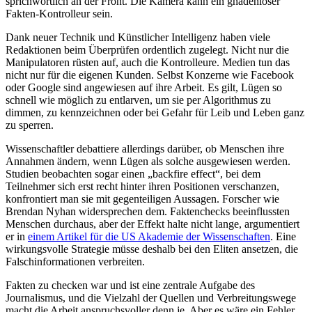
sprichwörtlich an der Front. Die Kamera kann ein gnadenloser
Fakten-Kontrolleur sein.
Dank neuer Technik und Künstlicher Intelligenz haben viele
Redaktionen beim Überprüfen ordentlich zugelegt. Nicht nur die
Manipulatoren rüsten auf, auch die Kontrolleure. Medien tun das
nicht nur für die eigenen Kunden. Selbst Konzerne wie Facebook
oder Google sind angewiesen auf ihre Arbeit. Es gilt, Lügen so
schnell wie möglich zu entlarven, um sie per Algorithmus zu
dimmen, zu kennzeichnen oder bei Gefahr für Leib und Leben ganz
zu sperren.
Wissenschaftler debattiere allerdings darüber, ob Menschen ihre
Annahmen ändern, wenn Lügen als solche ausgewiesen werden.
Studien beobachten sogar einen „backfire effect“, bei dem
Teilnehmer sich erst recht hinter ihren Positionen verschanzen,
konfrontiert man sie mit gegenteiligen Aussagen. Forscher wie
Brendan Nyhan widersprechen dem. Faktenchecks beeinflussten
Menschen durchaus, aber der Effekt halte nicht lange, argumentiert
er in
einem Artikel für die US Akademie der Wissenschaften
. Eine
wirkungsvolle Strategie müsse deshalb bei den Eliten ansetzen, die
Falschinformationen verbreiten.
Fakten zu checken war und ist eine zentrale Aufgabe des
Journalismus, und die Vielzahl der Quellen und Verbreitungswege
macht die Arbeit anspruchsvoller denn je. Aber es wäre ein Fehler,