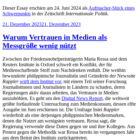
Dieser Essay erschien am 24. Juni 2024 als
Aufmacher-Stück eines
Schwerpunkts
in der Zeitschrift
Internationale Politik
.
Veröffentlicht
21. Dezember 2023
21. Dezember 2023
am
Warum Vertrauen in Medien als
Messgröße wenig nützt
Zwischen der Friedensnobelpreisträgerin Maria Ressa und dem
Reuters Institute in Oxford schwelt ein Konflikt, der für
Medienschaffende Stoff zum Nachdenken enthält. Die weithin
bewunderte philippinische Journalistin und Gründerin der Newssite
Rappler
wirft dem Institut vor
, mit einem Teil seiner Forschung
Journalistinnen und Journalisten in Ländern zu schaden, deren
Regierungen aktiv daran arbeiten, das Vertrauen in Medien
auszuhöhlen. Es geht um den
Digital News Report
, die weltweit
größte fortlaufende Untersuchung zum Medienkonsum, dessen elfte
Ausgabe im Juni erschienen ist. Die Umfrage listet
Rappler
wiederholt als eine derjenigen philippinischen Medienmarken,
denen die Nutzer am wenigsten vertrauen. Ressa sagt, die
Regierung verwende diese Daten gegen sie und ihre Kollegen. Aus
Protest gegen die Methodik war Ressa bereits im vergangenen Jahr
aus dem Beirat des Instituts zurückgetreten.