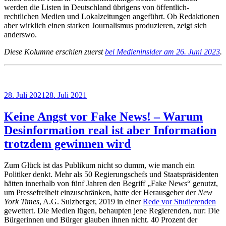
werden die Listen in Deutschland übrigens von öffentlich-
rechtlichen Medien und Lokalzeitungen angeführt. Ob Redaktionen
aber wirklich einen starken Journalismus produzieren, zeigt sich
anderswo.
Diese Kolumne erschien zuerst
bei Medieninsider am 26. Juni 2023
.
Veröffentlicht
28. Juli 2021
28. Juli 2021
am
Keine Angst vor Fake News! – Warum
Desinformation real ist aber Information
trotzdem gewinnen wird
Zum Glück ist das Publikum nicht so dumm, wie manch ein
Politiker denkt. Mehr als 50 Regierungschefs und Staatspräsidenten
hätten innerhalb von fünf Jahren den Begriff „Fake News“ genutzt,
um Pressefreiheit einzuschränken, hatte der Herausgeber der
New
York Times
, A.G. Sulzberger, 2019 in einer
Rede vor Studierenden
gewettert. Die Medien lügen, behaupten jene Regierenden, nur: Die
Bürgerinnen und Bürger glauben ihnen nicht. 40 Prozent der