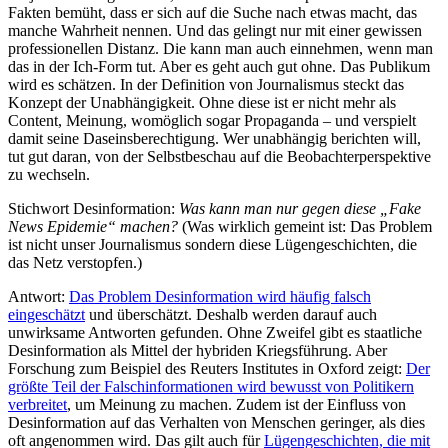
Fakten bemüht, dass er sich auf die Suche nach etwas macht, das
manche Wahrheit nennen. Und das gelingt nur mit einer gewissen
professionellen Distanz. Die kann man auch einnehmen, wenn man
das in der Ich-Form tut. Aber es geht auch gut ohne. Das Publikum
wird es schätzen. In der Definition von Journalismus steckt das
Konzept der Unabhängigkeit. Ohne diese ist er nicht mehr als
Content, Meinung, womöglich sogar Propaganda – und verspielt
damit seine Daseinsberechtigung. Wer unabhängig berichten will,
tut gut daran, von der Selbstbeschau auf die Beobachterperspektive
zu wechseln.
Stichwort Desinformation:
Was kann man nur gegen diese „Fake
News Epidemie“ machen?
(Was wirklich gemeint ist: Das Problem
ist nicht unser Journalismus sondern diese Lügengeschichten, die
das Netz verstopfen.)
Antwort:
Das Problem Desinformation wird häufig falsch
eingeschätzt
und überschätzt. Deshalb werden darauf auch
unwirksame Antworten gefunden. Ohne Zweifel gibt es staatliche
Desinformation als Mittel der hybriden Kriegsführung. Aber
Forschung zum Beispiel des Reuters Institutes in Oxford zeigt:
Der
größte Teil der Falschinformationen wird bewusst von Politikern
verbreitet
, um Meinung zu machen. Zudem ist der Einfluss von
Desinformation auf das Verhalten von Menschen geringer, als dies
oft angenommen wird. Das gilt auch für
Lügengeschichten, die mit