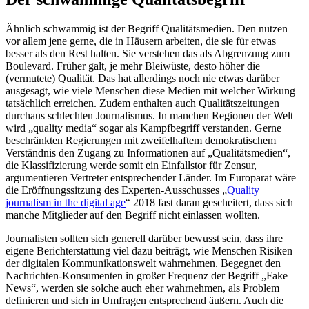
Ähnlich schwammig ist der Begriff Qualitätsmedien. Den nutzen
vor allem jene gerne, die in Häusern arbeiten, die sie für etwas
besser als den Rest halten. Sie verstehen das als Abgrenzung zum
Boulevard. Früher galt, je mehr Bleiwüste, desto höher die
(vermutete) Qualität. Das hat allerdings noch nie etwas darüber
ausgesagt, wie viele Menschen diese Medien mit welcher Wirkung
tatsächlich erreichen. Zudem enthalten auch Qualitätszeitungen
durchaus schlechten Journalismus. In manchen Regionen der Welt
wird „quality media“ sogar als Kampfbegriff verstanden. Gerne
beschränkten Regierungen mit zweifelhaftem demokratischem
Verständnis den Zugang zu Informationen auf „Qualitätsmedien“,
die Klassifizierung werde somit ein Einfallstor für Zensur,
argumentieren Vertreter entsprechender Länder. Im Europarat wäre
die Eröffnungssitzung des Experten-Ausschusses „
Quality
journalism in the digital age
“ 2018 fast daran gescheitert, dass sich
manche Mitglieder auf den Begriff nicht einlassen wollten.
Journalisten sollten sich generell darüber bewusst sein, dass ihre
eigene Berichterstattung viel dazu beiträgt, wie Menschen Risiken
der digitalen Kommunikationswelt wahrnehmen. Begegnet den
Nachrichten-Konsumenten in großer Frequenz der Begriff „Fake
News“, werden sie solche auch eher wahrnehmen, als Problem
definieren und sich in Umfragen entsprechend äußern. Auch die