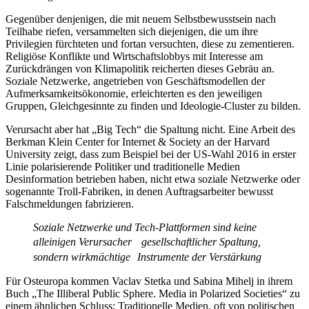
Gegenüber denjenigen, die mit neuem Selbstbewusstsein nach
Teilhabe riefen, versammelten sich diejenigen, die um ihre
Privilegien fürchteten und fortan versuchten, diese zu zementieren.
Religiöse Konflikte und Wirtschaftslobbys mit Interesse am
Zurückdrängen von Klimapolitik reicherten dieses Gebräu an.
Soziale Netzwerke, angetrieben von Geschäftsmodellen der
Aufmerksamkeits­ökonomie, erleichterten es den jeweiligen
Gruppen, Gleichgesinnte zu finden und Ideologie-Cluster zu bilden.
Verursacht aber hat „Big Tech“ die Spaltung nicht. Eine Arbeit des
Berkman Klein Center for Internet & Society an der Har­vard
University zeigt, dass zum Beispiel bei der US-Wahl 2016 in erster
Linie polarisierende Politiker und traditionelle Medien
Desinformation betrieben haben, nicht etwa soziale Netzwerke oder
sogenannte Troll-Fabriken, in denen Auftragsarbeiter bewusst
Falschmeldungen fabrizieren.
Soziale Netzwerke und Tech-Plattformen sind ­keine
alleinigen Verursacher gesellschaftlicher Spaltung,
sondern wirkmächtige In­strumente der Verstärkung
Für Osteuropa kommen Vaclav Stetka und Sabina Mihelj in ihrem
Buch „The Illiberal Public Sphere. Media in Polarized Societies“ zu
einem ähnlichen Schluss: Traditionelle Medien, oft von politischen