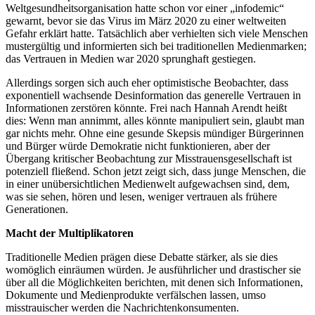
Weltgesundheitsorganisation hatte schon vor einer „infodemic“
gewarnt, bevor sie das Virus im März 2020 zu einer weltweiten
Gefahr erklärt hatte. Tatsächlich aber verhielten sich viele Menschen
mustergültig und informierten sich bei traditionellen Medienmarken;
das Vertrauen in Medien war 2020 sprunghaft gestiegen.
Allerdings sorgen sich auch eher optimistische Beobachter, dass
exponentiell wachsende Desinformation das generelle Vertrauen in
Informationen zerstören könnte. Frei nach Hannah Arendt heißt
dies: Wenn man annimmt, alles könnte manipuliert sein, glaubt man
gar nichts mehr. Ohne eine gesunde Skepsis mündiger Bürgerinnen
und Bürger würde Demokratie nicht funktionieren, aber der
Übergang kritischer Beobachtung zur Misstrauensgesellschaft ist
potenziell fließend. Schon jetzt zeigt sich, dass junge Menschen, die
in einer unübersichtlichen Medienwelt aufgewachsen sind, dem,
was sie sehen, hören und lesen, weniger vertrauen als frühere
Generationen.
Macht der Multiplikatoren
Traditionelle Medien prägen diese Debatte stärker, als sie dies
womöglich einräumen würden. Je ausführlicher und drastischer sie
über all die Möglichkeiten berichten, mit denen sich Informationen,
Dokumente und Medienprodukte verfälschen lassen, umso
misstrauischer werden die Nachrichtenkonsumenten.