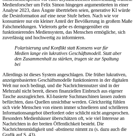
Medienforscher um Felix Simon hingegen argumentierten in einer
Analyse 2023, dass Ängste übertrieben ­seien, generative KI würde
die Desinformation auf eine neue Stufe heben. Nach wie vor
konsumiere nur ein kleiner Anteil der Bevölkerung in großem Maße
Falschmeldungen. Vielerorts gebe es demgegenüber ein
funktionierendes Mediensystem, das Menschen ermögliche, sich
zuverlässig und hochwertig zu informieren.
Polarisierung und Konflikt statt Konsens war für
Medien lange ein lukratives Geschäftsmodell. Statt aber
den Zusammenhalt zu stärken, trugen sie zur Spaltung
bei
Allerdings ist dieses System angeschlagen. Die früher lukrativen,
anzeigenbasierten Geschäftsmodelle funktionieren in der digitalen
Welt nur noch bedingt, und die Nachrichtennutzer sind in der
Mehrzahl nicht bereit, diesen finanziellen Einbruch aus eigener
Tasche auszugleichen. KI-basierte Suchmaschinen lassen zudem
befürchten, dass Quellen ­unsichtbar ­werden. Gleichzeitig fühlen
sich viele Menschen von einem immer schnelleren und schrilleren
Informationsangebot überfordert oder schlicht nicht angesprochen.
Besonders Medienhäuser überschätzen oft, wie viel Interesse an
Nachrichten in der breiten Öffentlichkeit besteht. Die
Nachrichtenmüdigkeit und -abstinenz nimmt zu (s. dazu auch die
Grafik auf S. 43).