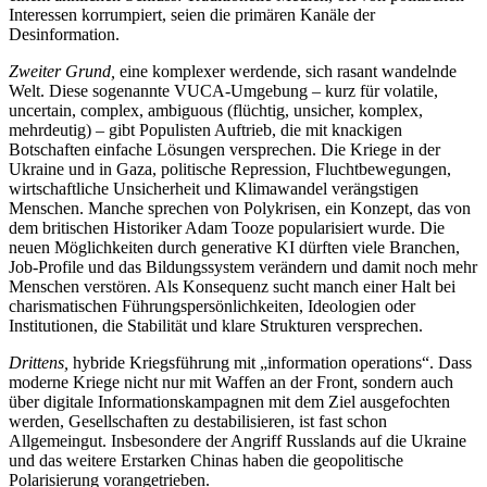
Interessen korrumpiert, seien die primären Kanäle der
Desinformation.
Zweiter Grund,
eine komplexer werdende, sich rasant wandelnde
Welt. Diese sogenannte VUCA-Umgebung – kurz für volatile,
uncertain, complex, ­ambiguous (flüchtig, unsicher, komplex,
mehrdeutig) – gibt Populisten Auftrieb, die mit knackigen
Botschaften einfache Lösungen versprechen. Die Kriege in der
Ukraine und in Gaza, politische Repression, Fluchtbewegungen,
wirtschaftliche Unsicherheit und Klimawandel verängstigen
Menschen. Manche sprechen von Polykrisen, ein Konzept, das von
dem britischen Historiker Adam Tooze popularisiert wurde. Die
neuen Möglichkeiten durch generative KI dürften viele Branchen,
Job-Profile und das Bildungssystem verändern und damit noch mehr
Menschen verstören. Als Konsequenz sucht manch einer Halt bei
charismatischen Führungspersönlichkeiten, Ideologien oder
Institutionen, die Stabilität und klare Strukturen versprechen.
Drittens,
hybride Kriegsführung mit „information operations“. Dass
moderne Kriege nicht nur mit Waffen an der Front, sondern auch
über digitale Informationskampagnen mit dem Ziel ausgefochten
werden, Gesellschaften zu destabilisieren, ist fast schon
Allgemeingut. Insbesondere der Angriff Russlands auf die Ukraine
und das weitere Erstarken Chinas haben die geopolitische
Polarisierung vorangetrieben.