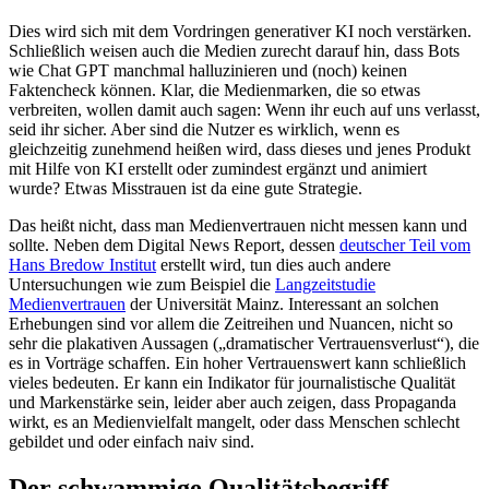
Dies wird sich mit dem Vordringen generativer KI noch verstärken.
Schließlich weisen auch die Medien zurecht darauf hin, dass Bots
wie Chat GPT manchmal halluzinieren und (noch) keinen
Faktencheck können. Klar, die Medienmarken, die so etwas
verbreiten, wollen damit auch sagen: Wenn ihr euch auf uns verlasst,
seid ihr sicher. Aber sind die Nutzer es wirklich, wenn es
gleichzeitig zunehmend heißen wird, dass dieses und jenes Produkt
mit Hilfe von KI erstellt oder zumindest ergänzt und animiert
wurde? Etwas Misstrauen ist da eine gute Strategie.
Das heißt nicht, dass man Medienvertrauen nicht messen kann und
sollte. Neben dem Digital News Report, dessen
deutscher Teil vom
Hans Bredow Institut
erstellt wird, tun dies auch andere
Untersuchungen wie zum Beispiel die
Langzeitstudie
Medienvertrauen
der Universität Mainz. Interessant an solchen
Erhebungen sind vor allem die Zeitreihen und Nuancen, nicht so
sehr die plakativen Aussagen („dramatischer Vertrauensverlust“), die
es in Vorträge schaffen. Ein hoher Vertrauenswert kann schließlich
vieles bedeuten. Er kann ein Indikator für journalistische Qualität
und Markenstärke sein, leider aber auch zeigen, dass Propaganda
wirkt, es an Medienvielfalt mangelt, oder dass Menschen schlecht
gebildet und oder einfach naiv sind.
Der schwammige Qualitätsbegriff