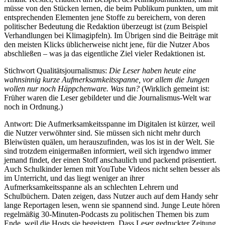
müsse von den Stücken lernen, die beim Publikum punkten, um mit
entsprechenden Elementen jene Stoffe zu bereichern, von deren
politischer Bedeutung die Redaktion überzeugt ist (zum Beispiel
Verhandlungen bei Klimagipfeln). Im Übrigen sind die Beiträge mit
den meisten Klicks üblicherweise nicht jene, für die Nutzer Abos
abschließen – was ja das eigentliche Ziel vieler Redaktionen ist.
Stichwort Qualitätsjournalismus:
Die Leser haben heute eine
wahnsinnig kurze Aufmerksamkeitsspanne, vor allem die Jungen
wollen nur noch Häppchenware. Was tun?
(Wirklich gemeint ist:
Früher waren die Leser gebildeter und die Journalismus-Welt war
noch in Ordnung.)
Antwort: Die Aufmerksamkeitsspanne im Digitalen ist kürzer, weil
die Nutzer verwöhnter sind. Sie müssen sich nicht mehr durch
Bleiwüsten quälen, um herauszufinden, was los ist in der Welt. Sie
sind trotzdem einigermaßen informiert, weil sich irgendwo immer
jemand findet, der einen Stoff anschaulich und packend präsentiert.
Auch Schulkinder lernen mit YouTube Videos nicht selten besser als
im Unterricht, und das liegt weniger an ihrer
Aufmerksamkeitsspanne als an schlechten Lehrern und
Schulbüchern. Daten zeigen, dass Nutzer auch auf dem Handy sehr
lange Reportagen lesen, wenn sie spannend sind. Junge Leute hören
regelmäßig 30-Minuten-Podcasts zu politischen Themen bis zum
Ende, weil die Hosts sie begeistern. Dass Leser gedruckter Zeitung