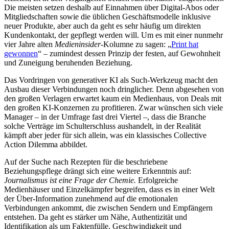
Die meisten setzen deshalb auf Einnahmen über Digital-Abos oder
Mitgliedschaften sowie die üblichen Geschäftsmodelle inklusive
neuer Produkte, aber auch da geht es sehr häufig um direkten
Kundenkontakt, der gepflegt werden will. Um es mit einer nunmehr
vier Jahre alten
Medieninsider
-Kolumne zu sagen: „
Print hat
gewonnen
“ – zumindest dessen Prinzip der festen, auf Gewohnheit
und Zuneigung beruhenden Beziehung.
Das Vordringen von generativer KI als Such-Werkzeug macht den
Ausbau dieser Verbindungen noch dringlicher. Denn abgesehen von
den großen Verlagen erwartet kaum ein Medienhaus, von Deals mit
den großen KI-Konzernen zu profitieren. Zwar wünschen sich viele
Manager – in der Umfrage fast drei Viertel –, dass die Branche
solche Verträge im Schulterschluss aushandelt, in der Realität
kämpft aber jeder für sich allein, was ein klassisches Collective
Action Dilemma abbildet.
Auf der Suche nach Rezepten für die beschriebene
Beziehungspflege drängt sich eine weitere Erkenntnis auf:
Journalismus ist eine Frage der Chemie.
Erfolgreiche
Medienhäuser und Einzelkämpfer begreifen, dass es in einer Welt
der Über-Information zunehmend auf die emotionalen
Verbindungen ankommt, die zwischen Sendern und Empfängern
entstehen. Da geht es stärker um Nähe, Authentizität und
Identifikation als um Faktenfülle, Geschwindigkeit und