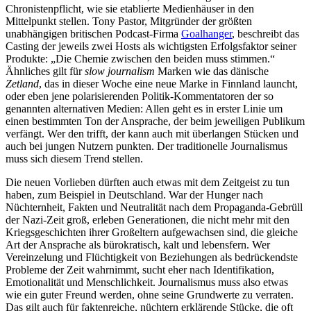
Chronistenpflicht, wie sie etablierte Medienhäuser in den
Mittelpunkt stellen. Tony Pastor, Mitgründer der größten
unabhängigen britischen Podcast-Firma
Goalhanger
, beschreibt das
Casting der jeweils zwei Hosts als wichtigsten Erfolgsfaktor seiner
Produkte: „Die Chemie zwischen den beiden muss stimmen.“
Ähnliches gilt für
slow journalism
Marken wie das dänische
Zetland
, das in dieser Woche eine neue Marke in Finnland launcht,
oder eben jene polarisierenden Politik-Kommentatoren der so
genannten alternativen Medien: Allen geht es in erster Linie um
einen bestimmten Ton der Ansprache, der beim jeweiligen Publikum
verfängt. Wer den trifft, der kann auch mit überlangen Stücken und
auch bei jungen Nutzern punkten. Der traditionelle Journalismus
muss sich diesem Trend stellen.
Die neuen Vorlieben dürften auch etwas mit dem Zeitgeist zu tun
haben, zum Beispiel in Deutschland. War der Hunger nach
Nüchternheit, Fakten und Neutralität nach dem Propaganda-Gebrüll
der Nazi-Zeit groß, erleben Generationen, die nicht mehr mit den
Kriegsgeschichten ihrer Großeltern aufgewachsen sind, die gleiche
Art der Ansprache als bürokratisch, kalt und lebensfern. Wer
Vereinzelung und Flüchtigkeit von Beziehungen als bedrückendste
Probleme der Zeit wahrnimmt, sucht eher nach Identifikation,
Emotionalität und Menschlichkeit. Journalismus muss also etwas
wie ein guter Freund werden, ohne seine Grundwerte zu verraten.
Das gilt auch für faktenreiche, nüchtern erklärende Stücke, die oft