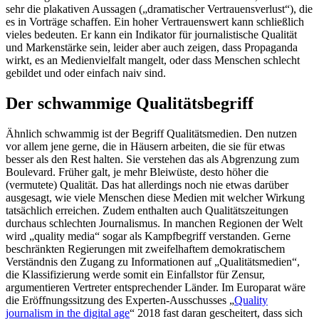
sehr die plakativen Aussagen („dramatischer Vertrauensverlust“), die
es in Vorträge schaffen. Ein hoher Vertrauenswert kann schließlich
vieles bedeuten. Er kann ein Indikator für journalistische Qualität
und Markenstärke sein, leider aber auch zeigen, dass Propaganda
wirkt, es an Medienvielfalt mangelt, oder dass Menschen schlecht
gebildet und oder einfach naiv sind.
Der schwammige Qualitätsbegriff
Ähnlich schwammig ist der Begriff Qualitätsmedien. Den nutzen
vor allem jene gerne, die in Häusern arbeiten, die sie für etwas
besser als den Rest halten. Sie verstehen das als Abgrenzung zum
Boulevard. Früher galt, je mehr Bleiwüste, desto höher die
(vermutete) Qualität. Das hat allerdings noch nie etwas darüber
ausgesagt, wie viele Menschen diese Medien mit welcher Wirkung
tatsächlich erreichen. Zudem enthalten auch Qualitätszeitungen
durchaus schlechten Journalismus. In manchen Regionen der Welt
wird „quality media“ sogar als Kampfbegriff verstanden. Gerne
beschränkten Regierungen mit zweifelhaftem demokratischem
Verständnis den Zugang zu Informationen auf „Qualitätsmedien“,
die Klassifizierung werde somit ein Einfallstor für Zensur,
argumentieren Vertreter entsprechender Länder. Im Europarat wäre
die Eröffnungssitzung des Experten-Ausschusses „
Quality
journalism in the digital age
“ 2018 fast daran gescheitert, dass sich