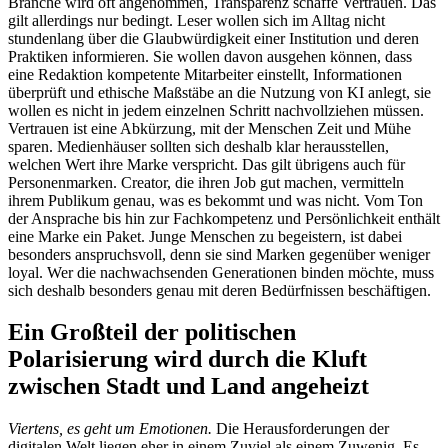
Branche wird oft angenommen, Transparenz schaffe Vertrauen. Das
gilt allerdings nur bedingt. Leser wollen sich im Alltag nicht
stundenlang über die Glaubwürdigkeit einer Institution und deren
Praktiken informieren. Sie wollen davon ausgehen können, dass
eine Redaktion kompetente Mitarbeiter einstellt, Informationen
überprüft und ethische Maßstäbe an die Nutzung von KI anlegt, sie
wollen es nicht in jedem einzelnen Schritt nachvollziehen müssen.
Vertrauen ist eine Abkürzung, mit der Menschen Zeit und Mühe
sparen. Medienhäuser sollten sich deshalb klar herausstellen,
welchen Wert ihre Marke verspricht. Das gilt übrigens auch für
Personenmarken. Creator, die ihren Job gut machen, vermitteln
ihrem Publikum genau, was es bekommt und was nicht. Vom Ton
der Ansprache bis hin zur Fachkompetenz und Persönlichkeit enthält
eine Marke ein Paket. Junge Menschen zu begeistern, ist dabei
besonders anspruchsvoll, denn sie sind Marken gegenüber weniger
loyal. Wer die nachwachsenden Generationen binden möchte, muss
sich deshalb besonders genau mit deren Bedürfnissen beschäftigen.
Ein Großteil der politischen
Polarisierung wird durch die Kluft
zwischen Stadt und Land angeheizt
Viertens, es geht um Emotionen.
Die Herausforderungen der
digitalen Welt liegen eher in einem Zuviel als einem Zuwenig. Es