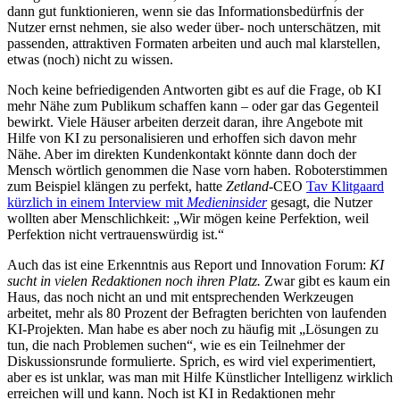
dann gut funktionieren, wenn sie das Informationsbedürfnis der
Nutzer ernst nehmen, sie also weder über- noch unterschätzen, mit
passenden, attraktiven Formaten arbeiten und auch mal klarstellen,
etwas (noch) nicht zu wissen.
Noch keine befriedigenden Antworten gibt es auf die Frage, ob KI
mehr Nähe zum Publikum schaffen kann – oder gar das Gegenteil
bewirkt. Viele Häuser arbeiten derzeit daran, ihre Angebote mit
Hilfe von KI zu personalisieren und erhoffen sich davon mehr
Nähe. Aber im direkten Kundenkontakt könnte dann doch der
Mensch wörtlich genommen die Nase vorn haben. Roboterstimmen
zum Beispiel klängen zu perfekt, hatte
Zetland
-CEO
Tav Klitgaard
kürzlich in einem Interview mit
Medieninsider
gesagt, die Nutzer
wollten aber Menschlichkeit: „Wir mögen keine Perfektion, weil
Perfektion nicht vertrauenswürdig ist.“
Auch das ist eine Erkenntnis aus Report und Innovation Forum:
KI
sucht in vielen Redaktionen noch ihren Platz.
Zwar gibt es kaum ein
Haus, das noch nicht an und mit entsprechenden Werkzeugen
arbeitet, mehr als 80 Prozent der Befragten berichten von laufenden
KI-Projekten. Man habe es aber noch zu häufig mit „Lösungen zu
tun, die nach Problemen suchen“, wie es ein Teilnehmer der
Diskussionsrunde formulierte. Sprich, es wird viel experimentiert,
aber es ist unklar, was man mit Hilfe Künstlicher Intelligenz wirklich
erreichen will und kann. Noch ist KI in Redaktionen mehr