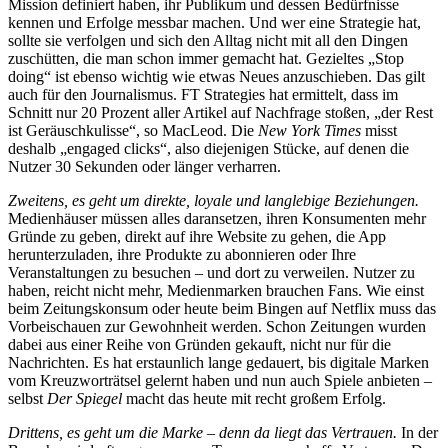
Mission definiert haben, ihr Publikum und dessen Bedürfnisse
kennen und Erfolge messbar machen. Und wer eine Strategie hat,
sollte sie verfolgen und sich den Alltag nicht mit all den Dingen
zuschütten, die man schon immer gemacht hat. Gezieltes „Stop
doing“ ist ebenso wichtig wie etwas Neues anzuschieben. Das gilt
auch für den Journalismus. FT Strategies hat ermittelt, dass im
Schnitt nur 20 Prozent aller Artikel auf Nachfrage stoßen, „der Rest
ist Geräuschkulisse“, so MacLeod. Die
New York Times
misst
deshalb „engaged clicks“, also diejenigen Stücke, auf denen die
Nutzer 30 Sekunden oder länger verharren.
Zweitens, es geht um direkte, loyale und langlebige Beziehungen.
Medienhäuser müssen alles daransetzen, ihren Konsumenten mehr
Gründe zu geben, direkt auf ihre Website zu gehen, die App
herunterzuladen, ihre Produkte zu abonnieren oder Ihre
Veranstaltungen zu besuchen – und dort zu verweilen. Nutzer zu
haben, reicht nicht mehr, Medienmarken brauchen Fans. Wie einst
beim Zeitungskonsum oder heute beim Bingen auf Netflix muss das
Vorbeischauen zur Gewohnheit werden. Schon Zeitungen wurden
dabei aus einer Reihe von Gründen gekauft, nicht nur für die
Nachrichten. Es hat erstaunlich lange gedauert, bis digitale Marken
vom Kreuzworträtsel gelernt haben und nun auch Spiele anbieten –
selbst
Der Spiegel
macht das heute mit recht großem Erfolg.
Drittens, es geht um die Marke – denn da liegt das Vertrauen.
In der