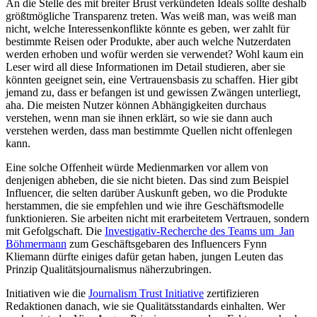
An die Stelle des mit breiter Brust verkündeten Ideals sollte deshalb
größtmögliche Transparenz treten. Was weiß man, was weiß man
nicht, welche Interessenkonflikte könnte es geben, wer zahlt für
bestimmte Reisen oder Produkte, aber auch welche Nutzerdaten
werden erhoben und wofür werden sie verwendet? Wohl kaum ein
Leser wird all diese Informationen im Detail studieren, aber sie
könnten geeignet sein, eine Vertrauensbasis zu schaffen. Hier gibt
jemand zu, dass er befangen ist und gewissen Zwängen unterliegt,
aha. Die meisten Nutzer können Abhängigkeiten durchaus
verstehen, wenn man sie ihnen erklärt, so wie sie dann auch
verstehen werden, dass man bestimmte Quellen nicht offenlegen
kann.
Eine solche Offenheit würde Medienmarken vor allem von
denjenigen abheben, die sie nicht bieten. Das sind zum Beispiel
Influencer, die selten darüber Auskunft geben, wo die Produkte
herstammen, die sie empfehlen und wie ihre Geschäftsmodelle
funktionieren. Sie arbeiten nicht mit erarbeitetem Vertrauen, sondern
mit Gefolgschaft. Die
Investigativ-Recherche des Teams um Jan
Böhmermann
zum Geschäftsgebaren des Influencers Fynn
Kliemann dürfte einiges dafür getan haben, jungen Leuten das
Prinzip Qualitätsjournalismus näherzubringen.
Initiativen wie die
Journalism Trust Initiative
zertifizieren
Redaktionen danach, wie sie Qualitätsstandards einhalten. Wer