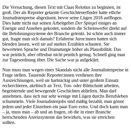
Die Versuchung, diesen Text mit Claas Relotius zu beginnen, ist
groß. Der als Reporter getarnte Geschichtenerfinder hatte etliche
Journalistenpreise abgeräumt, bevor seine Lügen 2018 aufflogen.
Dies hatte nicht nur seinen Arbeitgeber
Der Spiegel
einiges an
Energie und Ansehen gekostet, sondern die Scheinwerfer direkt auf
die Belohnungssysteme der Branche gelenkt. Ist schön auch immer
gut, fragte man sich damals? Erfahrene Juror:innen hatten sich
blenden lassen, weil sie auf starkes Erzählen schauten. Sie
bewerteten Sprache und Dramaturgie höher als Plausibilität. Das
war peinlich, aber offenbar nicht peinlich genug. Schnell ging man
zur Tagesordnung über. Die Sache war ja aufgeklärt.
Nun muss man wegen eines Skandals nicht alle Journalistenpreise in
Frage stellen. Tausende Reporter:innen verdienen ihre
Auszeichnungen, weil sie hartnäckig und unter großem Einsatz
recherchieren, akribisch an Text, Ton- oder Bildschnitt arbeiten,
begeisternde und bewegende Geschichten abliefern. Man darf
annehmen, dass sich nur sehr wenige mit Lügen durchs Berufsleben
schummeln. Viele Journalistenjobs sind mäßig bezahlt, man gönnt
jedem und jeder Einzelnen ein paar Euro extra. Und doch kann man
– ja, muss man – ab und an fragen, ob die in einer Branche
herrschenden Anreizsysteme das bewirken, was sie erreichen
sollten.