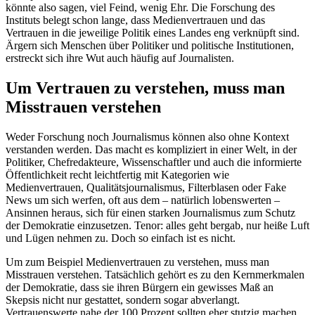
könnte also sagen, viel Feind, wenig Ehr. Die Forschung des
Instituts belegt schon lange, dass Medienvertrauen und das
Vertrauen in die jeweilige Politik eines Landes eng verknüpft sind.
Ärgern sich Menschen über Politiker und politische Institutionen,
erstreckt sich ihre Wut auch häufig auf Journalisten.
Um Vertrauen zu verstehen, muss man
Misstrauen verstehen
Weder Forschung noch Journalismus können also ohne Kontext
verstanden werden. Das macht es kompliziert in einer Welt, in der
Politiker, Chefredakteure, Wissenschaftler und auch die informierte
Öffentlichkeit recht leichtfertig mit Kategorien wie
Medienvertrauen, Qualitätsjournalismus, Filterblasen oder Fake
News um sich werfen, oft aus dem – natürlich lobenswerten –
Ansinnen heraus, sich für einen starken Journalismus zum Schutz
der Demokratie einzusetzen. Tenor: alles geht bergab, nur heiße Luft
und Lügen nehmen zu. Doch so einfach ist es nicht.
Um zum Beispiel Medienvertrauen zu verstehen, muss man
Misstrauen verstehen. Tatsächlich gehört es zu den Kernmerkmalen
der Demokratie, dass sie ihren Bürgern ein gewisses Maß an
Skepsis nicht nur gestattet, sondern sogar abverlangt.
Vertrauenswerte nahe der 100 Prozent sollten eher stutzig machen