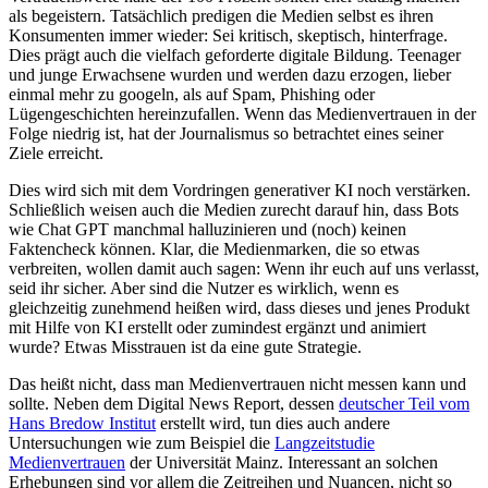
als begeistern. Tatsächlich predigen die Medien selbst es ihren
Konsumenten immer wieder: Sei kritisch, skeptisch, hinterfrage.
Dies prägt auch die vielfach geforderte digitale Bildung. Teenager
und junge Erwachsene wurden und werden dazu erzogen, lieber
einmal mehr zu googeln, als auf Spam, Phishing oder
Lügengeschichten hereinzufallen. Wenn das Medienvertrauen in der
Folge niedrig ist, hat der Journalismus so betrachtet eines seiner
Ziele erreicht.
Dies wird sich mit dem Vordringen generativer KI noch verstärken.
Schließlich weisen auch die Medien zurecht darauf hin, dass Bots
wie Chat GPT manchmal halluzinieren und (noch) keinen
Faktencheck können. Klar, die Medienmarken, die so etwas
verbreiten, wollen damit auch sagen: Wenn ihr euch auf uns verlasst,
seid ihr sicher. Aber sind die Nutzer es wirklich, wenn es
gleichzeitig zunehmend heißen wird, dass dieses und jenes Produkt
mit Hilfe von KI erstellt oder zumindest ergänzt und animiert
wurde? Etwas Misstrauen ist da eine gute Strategie.
Das heißt nicht, dass man Medienvertrauen nicht messen kann und
sollte. Neben dem Digital News Report, dessen
deutscher Teil vom
Hans Bredow Institut
erstellt wird, tun dies auch andere
Untersuchungen wie zum Beispiel die
Langzeitstudie
Medienvertrauen
der Universität Mainz. Interessant an solchen
Erhebungen sind vor allem die Zeitreihen und Nuancen, nicht so