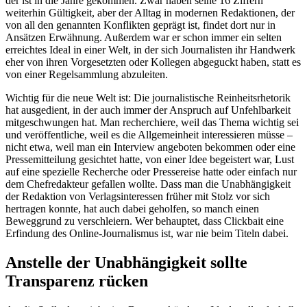
der ist in die Jahre gekommen. Zwar haben seine 16 Ziffern
weiterhin Gültigkeit, aber der Alltag in modernen Redaktionen, der
von all den genannten Konflikten geprägt ist, findet dort nur in
Ansätzen Erwähnung. Außerdem war er schon immer ein selten
erreichtes Ideal in einer Welt, in der sich Journalisten ihr Handwerk
eher von ihren Vorgesetzten oder Kollegen abgeguckt haben, statt es
von einer Regelsammlung abzuleiten.
Wichtig für die neue Welt ist: Die journalistische Reinheitsrhetorik
hat ausgedient, in der auch immer der Anspruch auf Unfehlbarkeit
mitgeschwungen hat. Man recherchiere, weil das Thema wichtig sei
und veröffentliche, weil es die Allgemeinheit interessieren müsse –
nicht etwa, weil man ein Interview angeboten bekommen oder eine
Pressemitteilung gesichtet hatte, von einer Idee begeistert war, Lust
auf eine spezielle Recherche oder Pressereise hatte oder einfach nur
dem Chefredakteur gefallen wollte. Dass man die Unabhängigkeit
der Redaktion von Verlagsinteressen früher mit Stolz vor sich
hertragen konnte, hat auch dabei geholfen, so manch einen
Beweggrund zu verschleiern. Wer behauptet, dass Clickbait eine
Erfindung des Online-Journalismus ist, war nie beim Titeln dabei.
Anstelle der Unabhängigkeit sollte
Transparenz rücken