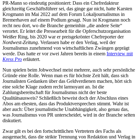
PR-Mann so eindeutig positioniert: Dass ein Chefredakteur
gleichzeitig Geschäftsführer sei, das ginge gar nicht, hatte Karsten
Krogmann im Mai 2022 auf dem Forum Lokaljournalismus in
Bremerhaven auf einem Podium gesagt. Nun ist Krogmann noch
recht neu dort, wo die Branche gemeinhin „die andere Seite“
verortet. Er leitet die Pressearbeit für die Opferschutzorganisation
Weißer Ring, bis 2020 war er preisgekrönter Chefreporter der
Nordwest-Zeitung
. Verlassen habe er den Verlag, weil der
Journalismus zunehmend von wirtschaftlichen Zwängen geprägt
werde. Das hatte er vor zwei Jahren bereits in einem
Interview mit
Kress Pro
erläutert.
Nun spielen beim Jobwechsel meist mehrere, auch sehr persönliche
Gründe eine Rolle. Wenn man es für höchste Zeit hält, dass sich
Journalisten Gedanken über das Geldverdienen machen, hört sich
eine solche Klage zudem recht larmoyant an. Ist die
Zahlungsbereitschaft für Journalismus nicht der beste
Qualitätsausweis? Schließlich beweist doch der Abschluss eines
Abos am ehesten, dass das Produktversprechen stimmt. Wahr ist
aber auch: Über journalistische Unabhängigkeit, also genau das,
was Journalismus von PR unterscheidet, wird in der Branche selten
diskutiert.
Zwar gilt es bei den fortschrittlichen Vertretern des Fachs als
ausgemacht, dass die strikte Trennung von Redaktion und Verlag in