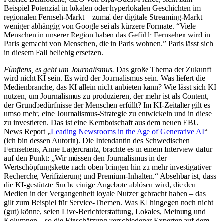
Beispiel Potenzial in lokalen oder hyperlokalen Geschichten im
regionalen Fernseh-Markt – zumal der digitale Streaming-Markt
weniger abhängig von Google sei als kürzere Formate. “Viele
Menschen in unserer Region haben das Gefühl: Fernsehen wird in
Paris gemacht von Menschen, die in Paris wohnen.” Paris lässt sich
in diesem Fall beliebig ersetzen.
Fünftens, es geht um Journalismus.
Das große Thema der Zukunft
wird nicht KI sein. Es wird der Journalismus sein. Was liefert die
Medienbranche, das KI allein nicht anbieten kann? Wie lässt sich KI
nutzen, um Journalismus zu produzieren, der mehr ist als Content,
der Grundbedürfnisse der Menschen erfüllt? Im KI-Zeitalter gilt es
umso mehr, eine Journalismus-Strategie zu entwickeln und in diese
zu investieren. Das ist eine Kernbotschaft aus dem neuen EBU
News Report „
Leading Newsrooms in the Age of Generative AI
“
(ich bin dessen Autorin). Die Intendantin des Schwedischen
Fernsehens, Anne Lagercrantz, brachte es in einem Interview dafür
auf den Punkt: „Wir müssen den Journalismus in der
Wertschöpfungskette nach oben bringen hin zu mehr investigativer
Recherche, Verifizierung und Premium-Inhalten.“ Absehbar ist, dass
die KI-gestützte Suche einige Angebote ablösen wird, die den
Medien in der Vergangenheit loyale Nutzer gebracht haben – das
gilt zum Beispiel für Service-Themen. Was KI hingegen noch nicht
(gut) könne, seien Live-Berichterstattung, Lokales, Meinung und
Kolumnen – so die Einschätzung verschiedener Experten auf dem