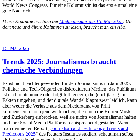
World News Congress. Für eine Kolumnistin ist das erst einmal eine
gute Nachricht.
Diese Kolumne erschien bei
Medieninsider am 15. Mai 2025
. Um
dort neue und ältere Kolumnen zu lesen, braucht man ein Abo.
Veröffentlicht
15. Mai 2025
am
Trends 2025: Journalismus braucht
chemische Verbindungen
Es ist nicht leichter geworden für den Journalismus im Jahr 2025.
Politiker und Tech-Oligarchen diskreditieren Medien, das Publikum
ist nachrichtenmüde oder folgt Influencern, die (nach)lässig mit
Fakten umgehen, und der digitale Wandel klappt zwar leidlich, kann
aber weder die Verluste aus dem Niedergang von Print
kompensieren noch jene wettmachen, die ihnen die Herren Musk
und Zuckerberg einbrocken, weil sie nichts von Journalismus halten
und ihre Social Media Plattformen entsprechend gestalten. Wenn
man den neuen Report „
Journalism and Technology Trends and
Predictions 2025
“ des Reuters Institutes studiert, schaut man selbst
als Optimistin eher in ein halbleeres Glas.