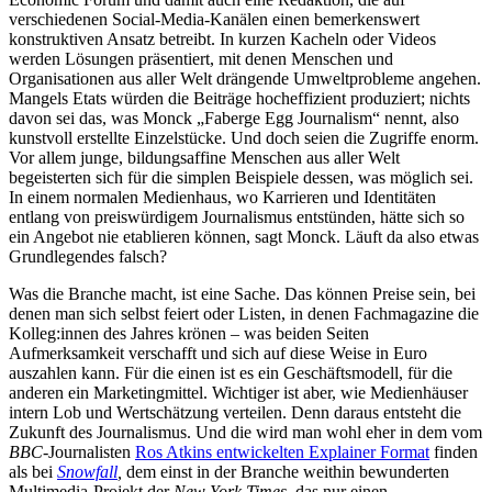
verschiedenen Social-Media-Kanälen einen bemerkenswert
konstruktiven Ansatz betreibt. In kurzen Kacheln oder Videos
werden Lösungen präsentiert, mit denen Menschen und
Organisationen aus aller Welt drängende Umweltprobleme angehen.
Mangels Etats würden die Beiträge hocheffizient produziert; nichts
davon sei das, was Monck „Faberge Egg Journalism“ nennt, also
kunstvoll erstellte Einzelstücke. Und doch seien die Zugriffe enorm.
Vor allem junge, bildungsaffine Menschen aus aller Welt
begeisterten sich für die simplen Beispiele dessen, was möglich sei.
In einem normalen Medienhaus, wo Karrieren und Identitäten
entlang von preiswürdigem Journalismus entstünden, hätte sich so
ein Angebot nie etablieren können, sagt Monck. Läuft da also etwas
Grundlegendes falsch?
Was die Branche macht, ist eine Sache. Das können Preise sein, bei
denen man sich selbst feiert oder Listen, in denen Fachmagazine die
Kolleg:innen des Jahres krönen – was beiden Seiten
Aufmerksamkeit verschafft und sich auf diese Weise in Euro
auszahlen kann. Für die einen ist es ein Geschäftsmodell, für die
anderen ein Marketingmittel. Wichtiger ist aber, wie Medienhäuser
intern Lob und Wertschätzung verteilen. Denn daraus entsteht die
Zukunft des Journalismus. Und die wird man wohl eher in dem vom
BBC
-Journalisten
Ros Atkins entwickelten Explainer Format
finden
als bei
Snowfal
l
,
dem einst in der Branche weithin bewunderten
Multimedia-Projekt der
New York Times
, das nur einen