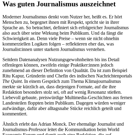
Was guten Journalismus auszeichnet
Moderner Journalismus denkt vom Nutzer her, heißt es. Er hört
Menschen zu, begegnet ihnen mit Respekt, spricht sie in ihrer
Sprache an. So betrachtet, definiert sich erfolgreicher Journalismus
also auch über seine Wirkung beim Publikum. Und da fängt die
Schwierigkeit an. Denn viele Preise – wenn sie nicht ohnehin
kommerziellen Logiken folgen – reflektieren eher das, was
Journalist:innen unter starkem Journalismus verstehen.
Seitdem Datenanalysen Nutzungsgewohnheiten bis ins Detail
offenlegen können, zweifeln einige Praktiker:innen jedoch
zunehmend an dieser Definition von Qualität. Da ist zum Beispiel
Ritu Kapur, Gründerin und Chefin des indischen Nachrichtenportals
The Quint
. In einem Gespräch zum Thema Klimajournalismus
merkte sie kürzlich an, dass diejenigen Formate, auf die ihre
Redaktion besonders stolz sei, oft auf wenig Resonanz stießen.
Liebevoll gebaute, preiswürdige Multimedia-Geschichten aus fernen
Landesteilen floppten beim Publikum. Dagegen würden weniger
aufwändige, dafür aber alltagsnahe Stücke reichlich geteilt und
kommentiert.
Ähnlich erlebt das Adrian Monck. Der ehemalige Journalist und
Journalismus-Professor leitet die Kommunikation beim World
Economic Forum und damit auch eine Redaktion, die auf