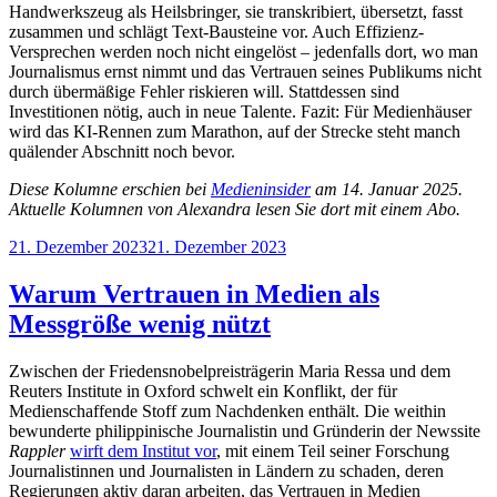
Handwerkszeug als Heilsbringer, sie transkribiert, übersetzt, fasst
zusammen und schlägt Text-Bausteine vor. Auch Effizienz-
Versprechen werden noch nicht eingelöst – jedenfalls dort, wo man
Journalismus ernst nimmt und das Vertrauen seines Publikums nicht
durch übermäßige Fehler riskieren will. Stattdessen sind
Investitionen nötig, auch in neue Talente. Fazit: Für Medienhäuser
wird das KI-Rennen zum Marathon, auf der Strecke steht manch
quälender Abschnitt noch bevor.
Diese Kolumne erschien bei
Medieninsider
am 14. Januar 2025.
Aktuelle Kolumnen von Alexandra lesen Sie dort mit einem Abo.
Veröffentlicht
21. Dezember 2023
21. Dezember 2023
am
Warum Vertrauen in Medien als
Messgröße wenig nützt
Zwischen der Friedensnobelpreisträgerin Maria Ressa und dem
Reuters Institute in Oxford schwelt ein Konflikt, der für
Medienschaffende Stoff zum Nachdenken enthält. Die weithin
bewunderte philippinische Journalistin und Gründerin der Newssite
Rappler
wirft dem Institut vor
, mit einem Teil seiner Forschung
Journalistinnen und Journalisten in Ländern zu schaden, deren
Regierungen aktiv daran arbeiten, das Vertrauen in Medien