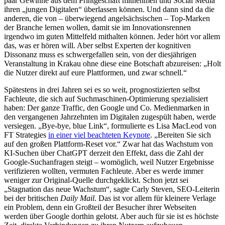
paar Gewinne aus dem Printgeschäft mitnehmen und Social Media
ihren „jungen Digitalen“ überlassen können. Und dann sind da die
anderen, die von – überwiegend angelsächsischen – Top-Marken
der Branche lernen wollen, damit sie im Innovationsrennen
irgendwo im guten Mittelfeld mithalten können. Jeder hört vor allem
das, was er hören will. Aber selbst Experten der kognitiven
Dissonanz muss es schwergefallen sein, von der diesjährigen
Veranstaltung in Krakau ohne diese eine Botschaft abzureisen: „Holt
die Nutzer direkt auf eure Plattformen, und zwar schnell.“
Spätestens in drei Jahren sei es so weit, prognostizierten selbst
Fachleute, die sich auf Suchmaschinen-Optimierung spezialisiert
haben: Der ganze Traffic, den Google und Co. Medienmarken in
den vergangenen Jahrzehnten im Digitalen zugespült haben, werde
versiegen. „Bye-bye, blue Link“, formulierte es Lisa MacLeod von
FT Strategies
in einer viel beachteten Keynote
. „Bereiten Sie sich
auf den großen Plattform-Reset vor.“ Zwar hat das Wachstum von
KI-Suchen über ChatGPT derzeit den Effekt, dass die Zahl der
Google-Suchanfragen steigt – womöglich, weil Nutzer Ergebnisse
verifizieren wollten, vermuten Fachleute. Aber es werde immer
weniger zur Original-Quelle durchgeklickt. Schon jetzt sei
„Stagnation das neue Wachstum“, sagte Carly Steven, SEO-Leiterin
bei der britischen
Daily Mail
. Das ist vor allem für kleinere Verlage
ein Problem, denn ein Großteil der Besucher ihrer Webseiten
werden über Google dorthin gelotst. Aber auch für sie ist es höchste