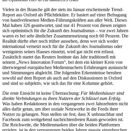
Vielen in der Branche gilt der stets im Januar erscheinende Trend-
Report aus Oxford als Pflichtlektüre. Er basiert auf einer Befragung
von handverlesenen Medien-Führungskräften aus aller Welt. Dieses
Mal haben 326 geantwortet, und nur 41 Prozent von diesen zeigten
sich optimistisch für die Zukunft des Journalismus – vor zwei Jahren
waren es bei sehr ähnlicher Zusammensetzung noch 60 Prozent. Die
Realität dürfte eher noch trüber aussehen, denn wer sich weder
international vernetzt noch für die Zukunft des Journalismus oder
wenigstens seines Hauses einsetzt, wird gar nicht erst erfasst.
Zusätzlich startet das Reuters Institute das Jahr traditionell mit
seinem „News Innovation Forum“, bei dem ein kleiner Kreis von
überwiegend europäischen Medienmachern Erfahrungen austauscht
und Stimmungen abgleicht. Die folgenden Erkenntnisse beruhen
sowohl auf dem Report als auch auf den Diskussionen in Oxford
und sind so subjektiv, wie sich das für eine Kolumne gehört.
Die erste Einsicht ist keine Überraschung:
Für Medienhäuser sind
direkte Verbindungen zu ihren Nutzern der Schlüssel zum Erfolg.
Was haben Redaktionen in den vergangenen zwei Jahrzehnten nicht
alles dafür getan, um über soziale Netzwerke in die Feeds ihrer
Nutzer zu gelangen. Nun stellen sie fest, dass X unbrauchbar und
Facebook zum weitgehend nachrichtenfreien Raum geworden ist.
Die Reichweite, die Medienmarken über die beiden Plattformen
erzielen, ist in den vergangenen beiden Jahren massiv eingebrochen.