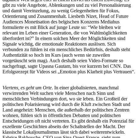
gibt zu viele Angebote, Ablenkungen und zu viel Personalisierung
und damit Vereinzelung, zu wenig Gelegenheiten für Fokus,
Orientierung und Zusammenhalt. Liesbeth Nizet, Head of Future
Audiences Monetisation des belgischen Konzerns Mediahus
formulierte es mit Blick auf junge Leute so: “Wie bleiben wir
relevant im Leben einer Generation, die von Wahlmöglichkeiten
überfordert ist?” In einem solchen Meer der Möglichkeiten sind
Signale wichtig, die emotionale Reaktionen auslösen. Sich
verbunden zu fühlen ist ein menschliches Bedürfnis, deshalb steht
Authentizität so hoch im Kurs (auch wenn sie zuweilen
vorgetäuscht sein mag). Auch deshalb seien Video-Formate so
nachgefragt, sagte Upasna Gautam, bis vor kurzem bei CNN. Das
Erfolgsrezept für Videos sei „Emotion plus Klarheit plus Vertrauen“.
Viertens, es geht um Orte
. In einer globalisierten, manchmal
verwirrenden Welt suchen viele Menschen nach Sinn und
menschlichen Verbindungen dort, wo sie leben. Ein Großteil der
politischen Polarisierung wird durch die Kluft zwischen Stadt und
Land angeheizt: Menschen, die außerhalb der politischen Zentren
wohnen, fühlen sich in öffentlichen Debatten und politischen
Entscheidungen oft nicht vertreten. Es gibt deshalb ein Potenzial für
exzellente Geschichten abseits der Schaltstellen der Macht. Der
klassische Lokaljournalismus lässt sich dabei weiterentwickeln.
Fabrice Bakhouche, CEO von Sipa-Ouest-France, sieht zum