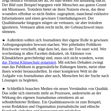
zeigt deutlich verlässlicher an, ob man seinen Job anständig macht.
Der
Bild
zum Beispiel begegnen viele Menschen aus gutem Grund
mit Misstrauen. Trotzdem bietet sie ihren Nutzern etwas, das diese
woanders offenbar so nicht finden: zugespitzte, manchmal exklusive
Informationen und einen gewissen Unterhaltungswert. Der
Qualitätsmarke hingegen mögen sie vertrauen, sie aber trotzdem
ignorieren. Vertrauen allein reicht nicht, der Gebrauchswert muss
stimmen.
► Außerdem sollten sich Journalisten ihre eigene Rolle in gewissen
Aufregungsspiralen bewusst machen. Wer pöbelnden Politikern
Reichweite verschafft, trägt dazu bei, dass der Ton rauer wird. Wer
wochenlang in allen Facetten diskutiert, ob Aktionen von
Klimaklebern gerechtfertigt sind, muss sich nicht wundern, wenn
das Thema Klimaschutz polarisiert
. Mit solchen Debatten zwingt
man das Publikum in gegensätzliche Haltungen hinein, meist ohne
ihnen wieder herauszuhelfen. In einer komplexen Welt ist die
Aufgabe von Journalismus aber auch, Menschen bei der Suche nach
Lösungen zu begleiten.
► Schließlich brauchen Medien ein neues Verständnis von Qualität.
Das sollte sich einerseits mehr an Prozessen, andererseits an der
Wirkung des eigenen Journalismus orientieren als an
selbstdefinierter Brillanz. Ein Qualitätsausweis ist zum Beispiel,
wenn Redaktion und Organisation journalistische und ethische
Standards einhalten und transparent mit möglichen