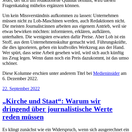
Jeder, der sich um redaktionelle Qualität bemüht, wird diesen
Fragenkatalog mühelos ergänzen können.
Um kein Missverständnis aufkommen zu lassen: Unternehmen
müssen nicht zu Lob-Maschinen werden, auch Redaktionen nicht.
Die meisten Journalist:innen arbeiten aus eigenem Antrieb, weil sie
etwas bewirken möchten: informieren, erklären, aufklären,
unterhalten. Die wenigsten erwarten dafür Preise. Aber Lob ist ein
Stoff, aus dem Unternehmenskultur gemacht wird. Führungskräfte,
die dies ignorieren, geben ein kraftvolles Werkzeug aus der Hand.
Wer spürt, dass seine Arbeit gesehen wird, wird sich auch künftig
ins Zeug legen. Wenn dann noch ein Preis dazukommt, ist das umso
schöner.
Diese Kolumne erschien unter anderem Titel bei
Medieninsider
am
6. Dezember 2022.
Veröffentlicht
22. September 2022
am
„Kirche und Staat“: Warum wir
dringend über journalistische Werte
reden müssen
Es klingt zunächst wie ein Widerspruch, wenn sich ausgerechnet ein