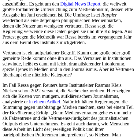
auszuhöhlen. Es geht um den
Digital News Report
, die weltweit
größte fortlaufende Untersuchung zum Medienkonsum, dessen elfte
Ausgabe im Juni erschienen ist. Die Umfrage listet
Rappler
wiederholt als eine derjenigen philippinischen Medienmarken,
denen die Nutzer am wenigsten vertrauen. Ressa sagt, die
Regierung verwende diese Daten gegen sie und ihre Kollegen. Aus
Protest gegen die Methodik war Ressa bereits im vergangenen Jahr
aus dem Beirat des Instituts zurückgetreten.
Vertrauen ist ein aufgeladener Begriff. Kaum eine große oder groß
gemeinte Rede kommt ohne ihn aus. Das Vertrauen in Institutionen
schwinde, heißt es dann mit leicht dramatisierender Intonierung,
speziell jenes in Medien und in den Journalismus. Aber ist Vertrauen
überhaupt eine nützliche Kategorie?
Im Fall Ressa gegen Reuters hatte Institutsleiter Rasmus Kleis
Nielsen schon 2022 versucht, die Sache einzuordnen. Hier zeigten
sich die Kosten von mutigem, aufklärerischem Journalismus,
analysierte er
in einem Artikel
. Natürlich hätten Regierungen, die
Stimmung gegen unabhängige Medien machten, stets bei einem Teil
der Bevölkerung Erfolg. „Beim Medienvertrauen gehe es um mehr
als Faktentreue und die Vertrauenswürdigkeit des journalistischen
Outputs eines Unternehmens. Es geht auch darum, wie Menschen
diese Arbeit im Licht der jeweiligen Politik und ihrer
parteipolitischen Präferenzen interpretieren“, so Nielsen. Man