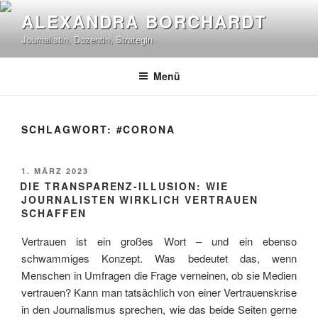
Zum
ALEXANDRA BORCHARDT
Inhalt
Journalistin, Dozentin, Strategin
springen
Photo: Ina Abraham
Menü
SCHLAGWORT:
#CORONA
VERÖFFENTLICHT
1. MÄRZ 2023
AM
DIE TRANSPARENZ-ILLUSION: WIE
JOURNALISTEN WIRKLICH VERTRAUEN
SCHAFFEN
Vertrauen ist ein großes Wort – und ein ebenso
schwammiges Konzept. Was bedeutet das, wenn
Menschen in Umfragen die Frage verneinen, ob sie Medien
vertrauen? Kann man tatsächlich von einer Vertrauenskrise
in den Journalismus sprechen, wie das beide Seiten gerne