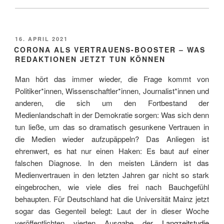
VERÖFFENTLICHT
16. APRIL 2021
AM
CORONA ALS VERTRAUENS-BOOSTER – WAS
REDAKTIONEN JETZT TUN KÖNNEN
Man hört das immer wieder, die Frage kommt von
Politiker*innen, Wissenschaftler*innen, Journalist*innen und
anderen, die sich um den Fortbestand der
Medienlandschaft in der Demokratie sorgen: Was sich denn
tun ließe, um das so dramatisch gesunkene Vertrauen in
die Medien wieder aufzupäppeln? Das Anliegen ist
ehrenwert, es hat nur einen Haken: Es baut auf einer
falschen Diagnose. In den meisten Ländern ist das
Medienvertrauen in den letzten Jahren gar nicht so stark
eingebrochen, wie viele dies frei nach Bauchgefühl
behaupten. Für Deutschland hat die Universität Mainz jetzt
sogar das Gegenteil belegt: Laut der in dieser Woche
veröffentlichten vierten Ausgabe der
Langzeitstudie