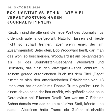
VERÖFFENTLICHT
10. OKTOBER 2020
AM
EXKLUSIVITÄT VS. ETHIK – WIE VIEL
VERANTWORTUNG HABEN
JOURNALIST*INNEN?
Kürzlich sind die alte und die neue Welt des Journalismus
ordentlich aufeinandergeprallt. Natürlich lassen sich beide
nicht so scharf trennen, aber wenn einer, der am
Zusammenstoß Beteiligten, Bob Woodward heißt, darf man
das wohl so beschreiben. Woodward ist am bekanntesten
als Teil des Journalisten-Gespanns Woodward und
Bernstein, das einst den Watergate-Skandal enthüllte. In
seinem gerade erschienenen Buch mit dem Titel „Rage“
nimmt er sich den amerikanischen Präsidenten vor. 18
Interviews hat er dafür mit Donald Trump geführt, und in
einem davon hatte der ihm erzählt, wie gefährlich das neue
Coronavirus sei. Pikantes Detail: Das war am 7. Februar.
Schon damals war das kaum exklusiver Stoff, könnte man
sagen. Allerdings hatte Trump die Gefahr gleichzeitig