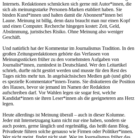
Internets. Redaktionen schmücken sich gerne mit Autor*innen, die
sich als meinungsstarke Personen-Marken etabliert haben. Sie
binden Kund*innen und halten damit die Abonnent*innen bei
Laune. Meinung ist billig, denn dazu braucht man nur einen Kopf
und einen Computer. Recherche hingegen kostet: Zeit, Geld,
Abstimmung, juristisches Risiko. Ohne Meinung also weniger
Geschäft.
Und natürlich hat der Kommentar im Journalismus Tradition. In den
großen Zeitungsredaktionen gehörte das Verfassen von
Meinungsstücken früher zu den vornehmsten Aufgaben von
Journalist*innen, zumindest in Deutschland. Wer den Leitartikel
schrieb, durfte nicht gestört werden und musste für den Rest des
Tages nichts mehr tun. In angelsächsischen Medien gab (und gibt)
es spezielle Kommentator*innen-Teams. Sie diskutieren die Position
des Hauses, bevor sie jemand im Namen der Redaktion
aufschreiben darf. Vor Wahlen legen sie sogar fest, welche
Kandidat*innen sie ihren Leser*innen als die geeigneteren ans Herz
legen.
Heute allerdings ist Meinung überall – auch in dieser Kolumne.
Jeder mit Internetzugang kann nicht nur eine haben, sondern sie
auch posten, gerne länglich und regelmäßig, das heißt dann Blog.
Privatleute führen solche genauso wie Firmen oder Politiker*innen.
Wer nicht meint, findet nicht statt. War im Journalismus früher das