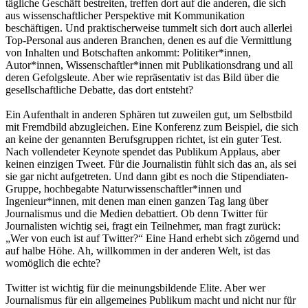
tägliche Geschäft bestreiten, treffen dort auf die anderen, die sich
aus wissenschaftlicher Perspektive mit Kommunikation
beschäftigen. Und praktischerweise tummelt sich dort auch allerlei
Top-Personal aus anderen Branchen, denen es auf die Vermittlung
von Inhalten und Botschaften ankommt: Politiker*innen,
Autor*innen, Wissenschaftler*innen mit Publikationsdrang und all
deren Gefolgsleute. Aber wie repräsentativ ist das Bild über die
gesellschaftliche Debatte, das dort entsteht?
Ein Aufenthalt in anderen Sphären tut zuweilen gut, um Selbstbild
mit Fremdbild abzugleichen. Eine Konferenz zum Beispiel, die sich
an keine der genannten Berufsgruppen richtet, ist ein guter Test.
Nach vollendeter Keynote spendet das Publikum Applaus, aber
keinen einzigen Tweet. Für die Journalistin fühlt sich das an, als sei
sie gar nicht aufgetreten. Und dann gibt es noch die Stipendiaten-
Gruppe, hochbegabte Naturwissenschaftler*innen und
Ingenieur*innen, mit denen man einen ganzen Tag lang über
Journalismus und die Medien debattiert. Ob denn Twitter für
Journalisten wichtig sei, fragt ein Teilnehmer, man fragt zurück:
„Wer von euch ist auf Twitter?“ Eine Hand erhebt sich zögernd und
auf halbe Höhe. Ah, willkommen in der anderen Welt, ist das
womöglich die echte?
Twitter ist wichtig für die meinungsbildende Elite. Aber wer
Journalismus für ein allgemeines Publikum macht und nicht nur für