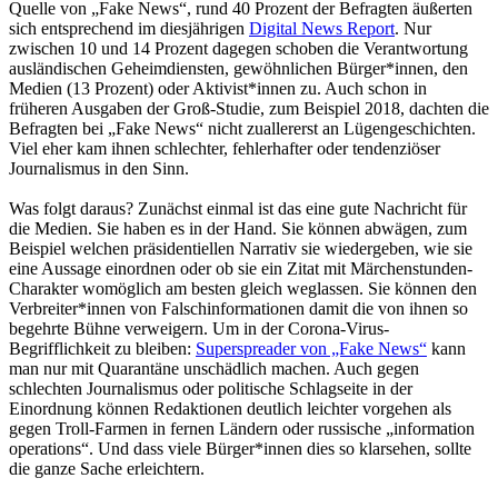
Quelle von „Fake News“, rund 40 Prozent der Befragten äußerten
sich entsprechend im diesjährigen
Digital News Report
. Nur
zwischen 10 und 14 Prozent dagegen schoben die Verantwortung
ausländischen Geheimdiensten, gewöhnlichen Bürger*innen, den
Medien (13 Prozent) oder Aktivist*innen zu. Auch schon in
früheren Ausgaben der Groß-Studie, zum Beispiel 2018, dachten die
Befragten bei „Fake News“ nicht zuallererst an Lügengeschichten.
Viel eher kam ihnen schlechter, fehlerhafter oder tendenziöser
Journalismus in den Sinn.
Was folgt daraus? Zunächst einmal ist das eine gute Nachricht für
die Medien. Sie haben es in der Hand. Sie können abwägen, zum
Beispiel welchen präsidentiellen Narrativ sie wiedergeben, wie sie
eine Aussage einordnen oder ob sie ein Zitat mit Märchenstunden-
Charakter womöglich am besten gleich weglassen. Sie können den
Verbreiter*innen von Falschinformationen damit die von ihnen so
begehrte Bühne verweigern. Um in der Corona-Virus-
Begrifflichkeit zu bleiben:
Superspreader von „Fake News“
kann
man nur mit Quarantäne unschädlich machen. Auch gegen
schlechten Journalismus oder politische Schlagseite in der
Einordnung können Redaktionen deutlich leichter vorgehen als
gegen Troll-Farmen in fernen Ländern oder russische „information
operations“. Und dass viele Bürger*innen dies so klarsehen, sollte
die ganze Sache erleichtern.