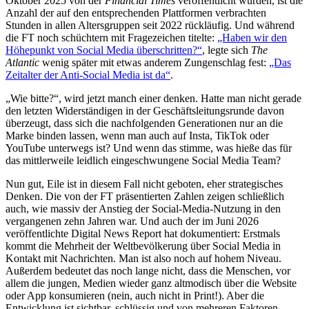
Oktober 2025 von der
Financial Times
veröffentlicht wurden, ist die
Anzahl der auf den entsprechenden Plattformen verbrachten
Stunden in allen Altersgruppen seit 2022 rückläufig. Und während
die FT noch schüchtern mit Fragezeichen titelte:
„Haben wir den
Höhepunkt von Social Media überschritten?“
, legte sich
The
Atlantic
wenig später mit etwas anderem Zungenschlag fest:
„Das
Zeitalter der Anti-Social Media ist da“
.
„Wie bitte?“, wird jetzt manch einer denken. Hatte man nicht gerade
den letzten Widerständigen in der Geschäftsleitungsrunde davon
überzeugt, dass sich die nachfolgenden Generationen nur an die
Marke binden lassen, wenn man auch auf Insta, TikTok oder
YouTube unterwegs ist? Und wenn das stimme, was hieße das für
das mittlerweile leidlich eingeschwungene Social Media Team?
Nun gut, Eile ist in diesem Fall nicht geboten, eher strategisches
Denken. Die von der FT präsentierten Zahlen zeigen schließlich
auch, wie massiv der Anstieg der Social-Media-Nutzung in den
vergangenen zehn Jahren war. Und auch der im Juni 2026
veröffentlichte Digital News Report hat dokumentiert: Erstmals
kommt die Mehrheit der Weltbevölkerung über Social Media in
Kontakt mit Nachrichten. Man ist also noch auf hohem Niveau.
Außerdem bedeutet das noch lange nicht, dass die Menschen, vor
allem die jungen, Medien wieder ganz altmodisch über die Website
oder App konsumieren (nein, auch nicht in Print!). Aber die
Entwicklung ist sichtbar, schlüssig und von mehreren Faktoren