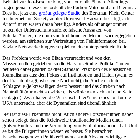
Beispiel zur Job-Beschreibung von Journalist*innen. Allerdings
tragen genau diese eine ordentliche Portion Mitschuld am Dilemma.
Dies hat jetzt eine
großangelegte Studie
des Berkman Klein Center
for Internet and Society an der Universität Harvard bestätigt, acht
Autor*innen waren daran beteiligt. Anders als oft angenommen
tragen der Untersuchung zufolge falsche Aussagen von
Politiker*innen, die dann von traditionellen Medien wiedergegeben
werden, am stärksten zur Verbreitung von Fehlinformation bei.
Soziale Netzwerke hingegen spielten eine untergeordnete Rolle.
Das Problem werde von Eliten verursacht und von den
Massenmedien getrieben, so die Harvard-Studie. Politiker*innen
beuteten dabei gnadenlos drei Standard-Praktiken des klassischen
Journalismus aus: den Fokus auf Institutionen und Eliten (wenn es
der Präsident sagt, ist es eine Nachricht), die Suche nach der
Schlagzeile (je krawalliger, desto besser) und das Streben nach
Neutralität (nur nicht so wirken, als würde man sich auf eine Seite
schlagen). Zwar haben die Wissenschaftler*innen dies nur für die
USA untersucht, aber die Dynamiken sind überall ähnlich.
Neu ist diese Erkenntnis nicht. Auch andere Forscher*innen haben
schon belegt, dass die Reichweite traditioneller Medien einen
großen Einfluss auf die Verbreitung von Fehlinformationen hat. Und
selbst die Bürger*innen wissen es besser. Sie betrachten
Falschaussagen von Politiker*innen als mit Abstand wichtigste