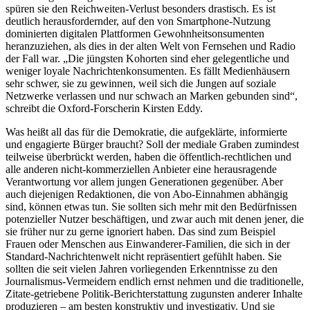
spüren sie den Reichweiten-Verlust besonders drastisch. Es ist
deutlich herausfordernder, auf den von Smartphone-Nutzung
dominierten digitalen Plattformen Gewohnheitsonsumenten
heranzuziehen, als dies in der alten Welt von Fernsehen und Radio
der Fall war. „Die jüngsten Kohorten sind eher gelegentliche und
weniger loyale Nachrichtenkonsumenten. Es fällt Medienhäusern
sehr schwer, sie zu gewinnen, weil sich die Jungen auf soziale
Netzwerke verlassen und nur schwach an Marken gebunden sind“,
schreibt die Oxford-Forscherin Kirsten Eddy.
Was heißt all das für die Demokratie, die aufgeklärte, informierte
und engagierte Bürger braucht? Soll der mediale Graben zumindest
teilweise überbrückt werden, haben die öffentlich-rechtlichen und
alle anderen nicht-kommerziellen Anbieter eine herausragende
Verantwortung vor allem jungen Generationen gegenüber. Aber
auch diejenigen Redaktionen, die von Abo-Einnahmen abhängig
sind, können etwas tun. Sie sollten sich mehr mit den Bedürfnissen
potenzieller Nutzer beschäftigen, und zwar auch mit denen jener, die
sie früher nur zu gerne ignoriert haben. Das sind zum Beispiel
Frauen oder Menschen aus Einwanderer-Familien, die sich in der
Standard-Nachrichtenwelt nicht repräsentiert gefühlt haben. Sie
sollten die seit vielen Jahren vorliegenden Erkenntnisse zu den
Journalismus-Vermeidern endlich ernst nehmen und die traditionelle,
Zitate-getriebene Politik-Berichterstattung zugunsten anderer Inhalte
produzieren – am besten konstruktiv und investigativ. Und sie