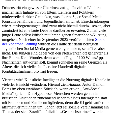
Drittens tritt ein gewisser Überdruss zutage. In vielen Ländern
machen sich Initiativen von Eltern, Lehrern und Politikern
mittlerweile darüber Gedanken, was übermäßiger Social Media
Konsum bei Kindern und Jugendlichen anrichtet. Einschränkungen
wie Altersbegrenzungen sind zwar nicht überall durchzusetzen, aber
zumindest ist eine laute Debatte darüber zu erwarten. Zumal viele
junge Leute selbst kritisch mit ihrer eigenen Smartphone-Nutzung
umgehen. Nach einer im September 2025 veröffentlichten
Studie
der Vodafone Stiftung
würden die Hälfte der dafür befragten
Jugendlichen Social Media gerne weniger nutzen, schafft es aber
nicht. Die Jungen sind dabei von den Netzwerken oft genervter als
ihre Eltern. Kein Wunder, denn wer am Tag auf 100 WhatsApp-
Nachrichten antworten soll, kommt schneller an seine Grenzen als
Ältere, die sich vielleicht über eine Handvoll digitale
Kontaktaufnahmen pro Tag freuen.
Viertens wird Künstliche Intelligenz die Nutzung digitaler Kanäle in
vielerlei Hinsicht verändern. Hierauf zielt
Atlantic
-Autor Damon
Beres im oben erwähnten Stück ab, wenn er von „Anti-Social
Media“ spricht. Die Hypothese: Menschen werden gerade in
kritischen Situationen zunehmend lieber mit Bots interagieren statt
mit Freunden und Familienmitgliedern, denn die KI geht sanfter und
affirmativer mit ihnen um. Schon jetzt sei soziale Vereinsamung ein
Thema, der stete Zugriff auf digitale „Gesprächspartner“ werde