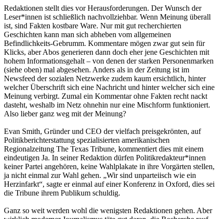
Redaktionen stellt dies vor Herausforderungen. Der Wunsch der
Leser*innen ist schließlich nachvollziehbar. Wenn Meinung überall
ist, sind Fakten kostbare Ware. Nur mit gut recherchierten
Geschichten kann man sich abheben vom allgemeinen
Befindlichkeits-Gebrumm. Kommentare mögen zwar gut sein für
Klicks, aber Abos generieren dann doch eher jene Geschichten mit
hohem Informationsgehalt – von denen der starken Personenmarken
(siehe oben) mal abgesehen. Anders als in der Zeitung ist im
Newsfeed der sozialen Netzwerke zudem kaum ersichtlich, hinter
welcher Überschrift sich eine Nachricht und hinter welcher sich eine
Meinung verbirgt. Zumal ein Kommentar ohne Fakten recht nackt
dasteht, weshalb im Netz ohnehin nur eine Mischform funktioniert.
Also lieber ganz weg mit der Meinung?
Evan Smith, Gründer und CEO der vielfach preisgekrönten, auf
Politikberichterstattung spezialisierten amerikanischen
Regionalzeitung The Texas Tribune, kommentiert dies mit einem
eindeutigen Ja. In seiner Redaktion dürfen Politikredakteur*innen
keiner Partei angehören, keine Wahlplakate in ihre Vorgärten stellen,
ja nicht einmal zur Wahl gehen. „Wir sind unparteiisch wie ein
Herzinfarkt“, sagte er einmal auf einer Konferenz in Oxford, dies sei
die Tribune ihrem Publikum schuldig.
Ganz so weit werden wohl die wenigsten Redaktionen gehen. Aber