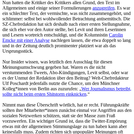
Nun hatten die Kritiker des Kritikers allen Grund, den Text im
Allgemeinen und einige seiner Formulierungen
anzugreifen
. Es war
ein schlechter Text, der vermischte, was nicht zusammengehört, und
schlimmer: selbst bei wohlwollender Betrachtung antisemitisch. Die
SZ-Chefredaktion hat sich deshalb nach einer ersten Stellungnahme,
die sich eher vor den Autor stellte, bei Levit und ihren Leserinnen
und Lesern wortreich entschuldigt, und die Kolumnistin
Carolin
Emcke mit einer Analyse
nachlegen lassen, die etwa doppelt so lang
und in der Zeitung deutlich prominenter platziert war als das
Ursprungsstück.
Nur Insider wissen, was letztlich den Ausschlag für diesen
Meinungsumschwung gegeben hat. Waren es die nicht
verstummenden Tweets, Abo-Kündigungen, Levit selbst, oder war
es der Unmut der Redaktion über den Beitrag? Welt-Chefredakteur
Ulf Poschardt jedenfalls nutzte die Chance, um den Münchner
Kolleg*innen von Berlin aus zuzurufen: „
Wer Journalismus betreibt,
sollte nicht beim ersten Shitstorm einknicken
.“
Nimmt man diese Überschrift wörtlich, hat er recht. Führungskräfte
sollten ihre Mitarbeiter*innen zunächst einmal vor Angriffen aus den
sozialen Netzwerken schützen, statt sie der Masse zum Fraß
vorzuwerfen. Ein wichtiger Grund ist, dass die Twitter-Empörung
etwas mit der allgemeinen Stimmungslage zu tun haben kann aber
keinesfalls muss. Zudem richten sich unpopuläre Meinungen oft