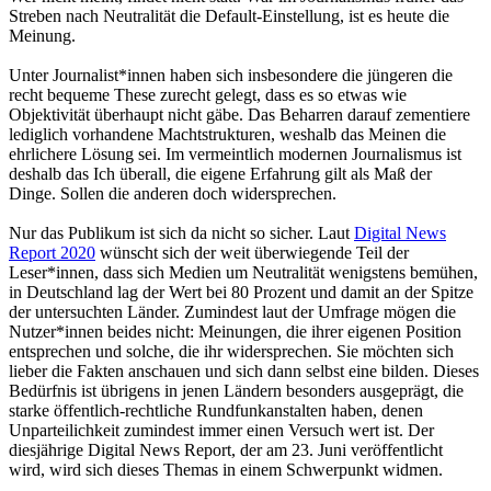
Streben nach Neutralität die Default-Einstellung, ist es heute die
Meinung.
Unter Journalist*innen haben sich insbesondere die jüngeren die
recht bequeme These zurecht gelegt, dass es so etwas wie
Objektivität überhaupt nicht gäbe. Das Beharren darauf zementiere
lediglich vorhandene Machtstrukturen, weshalb das Meinen die
ehrlichere Lösung sei. Im vermeintlich modernen Journalismus ist
deshalb das Ich überall, die eigene Erfahrung gilt als Maß der
Dinge. Sollen die anderen doch widersprechen.
Nur das Publikum ist sich da nicht so sicher. Laut
Digital News
Report 2020
wünscht sich der weit überwiegende Teil der
Leser*innen, dass sich Medien um Neutralität wenigstens bemühen,
in Deutschland lag der Wert bei 80 Prozent und damit an der Spitze
der untersuchten Länder. Zumindest laut der Umfrage mögen die
Nutzer*innen beides nicht: Meinungen, die ihrer eigenen Position
entsprechen und solche, die ihr widersprechen. Sie möchten sich
lieber die Fakten anschauen und sich dann selbst eine bilden. Dieses
Bedürfnis ist übrigens in jenen Ländern besonders ausgeprägt, die
starke öffentlich-rechtliche Rundfunkanstalten haben, denen
Unparteilichkeit zumindest immer einen Versuch wert ist. Der
diesjährige Digital News Report, der am 23. Juni veröffentlicht
wird, wird sich dieses Themas in einem Schwerpunkt widmen.