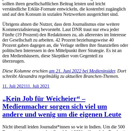
sollten ihren gesellschaftlichen Beitrag leisten und leicht
verständliche Erklär-Formate entwickeln, die kostenfrei zugänglich
und auf den Konsum in sozialen Netzwerken ausgerichtet sind.
Übrigens ahnen die Nutzer, dass dem Journalismus eine weitere
Kommerzialisierung bevorsteht. Laut DNR traut nur etwa jeder
Fünfte (19 Prozent) den Redaktionen zu, als allererstes im Interesse
der Gesellschaft zu arbeiten. 42 Prozent beziehungsweise 40
Prozent gaben dagegen an, die Verlage stellten ihre finanziellen oder
politischen Interessen in den Mittelpunkt ihrer Strategie. Es ist an
den Medienhäusern, diese Skeptiker vom Gegenteil zu
überzeugen.
Diese Kolumne erschien
am 21. Juni 2022 bei Medieninsider
. Dort
schreibt Alexandra regelmäßig zu aktuellen Branchen-Themen.
Veröffentlicht
11. Juli 2021
11. Juli 2021
am
„Kein Job für Weicheier“ –
Medienmacher sorgen sich viel um
andere und wenig um die eigenen Leute
Nicht überall leiden Journalist*innen so wie in Indien. Um die 500