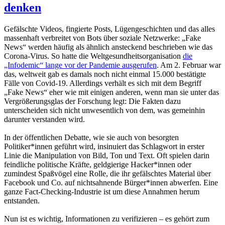
denken
Gefälschte Videos, fingierte Posts, Lügengeschichten und das alles
massenhaft verbreitet von Bots über soziale Netzwerke: „Fake
News“ werden häufig als ähnlich ansteckend beschrieben wie das
Corona-Virus. So hatte die Weltgesundheitsorganisation
die
„Infodemic“ lange vor der Pandemie ausgerufen
. Am 2. Februar war
das, weltweit gab es damals noch nicht einmal 15.000 bestätigte
Fälle von Covid-19. Allerdings verhält es sich mit dem Begriff
„Fake News“ eher wie mit einigen anderen, wenn man sie unter das
Vergrößerungsglas der Forschung legt: Die Fakten dazu
unterscheiden sich nicht unwesentlich von dem, was gemeinhin
darunter verstanden wird.
In der öffentlichen Debatte, wie sie auch von besorgten
Politiker*innen geführt wird, insinuiert das Schlagwort in erster
Linie die Manipulation von Bild, Ton und Text. Oft spielen darin
feindliche politische Kräfte, geldgierige Hacker*innen oder
zumindest Spaßvögel eine Rolle, die ihr gefälschtes Material über
Facebook und Co. auf nichtsahnende Bürger*innen abwerfen. Eine
ganze Fact-Checking-Industrie ist um diese Annahmen herum
entstanden.
Nun ist es wichtig, Informationen zu verifizieren – es gehört zum