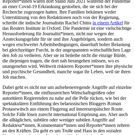
Reporter*innen waren dort Stand Juni 2021 während der Pandemie
an einer Covid-19 Erkrankung gestorben, die sie sich bei der
Recherche zugezogen hatten. Ihre Familien bekämen weder
Unterstützung von den Redaktionen noch von der Regierung,
schreibt die indische Journalistin Rachel Chitra
in einem Artikel
für
das Reuters Institute in Oxford. Die Pandemie ist eine vielschichtige
Herausforderung für Journalist*innen, nicht nur wegen der
Ansteckungsgefahr für sie und ihre Angehörigen, sondern auch
wegen erschwerter Arbeitsbedingungen, dauerhaft hoher Belastung
bei gleichzeitiger Furcht, in der angespannten wirtschaftlichen Lage
den Job zu verlieren. Aber sie ist beileibe nicht die einzige Bürde,
die diejenigen tragen, die dort nah herangehen müssen, wo es
unangenehm wird. Weltweit riskieren Reporter*innen ihre physische
und psychische Gesundheit, manche sogar ihr Leben, weil sie ihren
Job machen.
Dabei geht es nicht nur um aufsehenerregende Angriffe auf einzelne
Reporter*innen, die einflussreichen Wirtschaftsgrößen oder
autoritären Regierenden zu nahe auf die Pelle rücken, wie bei der
spektakulären Entführung des belarussischen Bloggers Roman
Protasewitsch aus einem Flugzeug auf innereuropäischer Route.
Solche Fälle lösen zurecht international Empörung aus. Aber auch
die alltäglichen, subtilen oder weniger subtilen Angriffe auf
Redakteur*innen, Kommentator*innen und Reporter*innen zehren
an den Kräften. Da geht es um Trolle und Hass in den sozialen