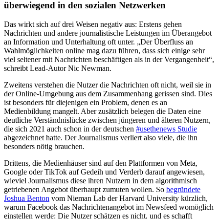
überwiegend in den sozialen Netzwerken
Das wirkt sich auf drei Weisen negativ aus: Erstens gehen
Nachrichten und andere journalistische Leistungen im Überangebot
an Information und Unterhaltung oft unter. „Der Überfluss an
Wahlmöglichkeiten online mag dazu führen, dass sich einige sehr
viel seltener mit Nachrichten beschäftigen als in der Vergangenheit“,
schreibt Lead-Autor Nic Newman.
Zweitens verstehen die Nutzer die Nachrichten oft nicht, weil sie in
der Online-Umgebung aus dem Zusammenhang gerissen sind. Dies
ist besonders für diejenigen ein Problem, denen es an
Medienbildung mangelt. Aber zusätzlich belegen die Daten eine
deutliche Verständnislücke zwischen jüngeren und älteren Nutzern,
die sich 2021 auch schon in der deutschen
#usethenews Studie
abgezeichnet hatte. Der Journalismus verliert also viele, die ihn
besonders nötig brauchen.
Drittens, die Medienhäuser sind auf den Plattformen von Meta,
Google oder TikTok auf Gedeih und Verderb darauf angewiesen,
wieviel Journalismus diese ihren Nutzern in dem algorithmisch
getriebenen Angebot überhaupt zumuten wollen. So
begründete
Joshua Benton
vom Nieman Lab der Harvard University kürzlich,
warum Facebook das Nachrichtenangebot im Newsfeed womöglich
einstellen werde: Die Nutzer schätzen es nicht, und es schafft