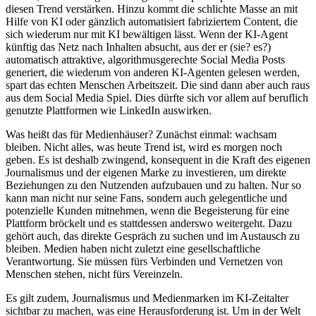
diesen Trend verstärken. Hinzu kommt die schlichte Masse an mit
Hilfe von KI oder gänzlich automatisiert fabriziertem Content, die
sich wiederum nur mit KI bewältigen lässt. Wenn der KI-Agent
künftig das Netz nach Inhalten absucht, aus der er (sie? es?)
automatisch attraktive, algorithmusgerechte Social Media Posts
generiert, die wiederum von anderen KI-Agenten gelesen werden,
spart das echten Menschen Arbeitszeit. Die sind dann aber auch raus
aus dem Social Media Spiel. Dies dürfte sich vor allem auf beruflich
genutzte Plattformen wie LinkedIn auswirken.
Was heißt das für Medienhäuser? Zunächst einmal: wachsam
bleiben. Nicht alles, was heute Trend ist, wird es morgen noch
geben. Es ist deshalb zwingend, konsequent in die Kraft des eigenen
Journalismus und der eigenen Marke zu investieren, um direkte
Beziehungen zu den Nutzenden aufzubauen und zu halten. Nur so
kann man nicht nur seine Fans, sondern auch gelegentliche und
potenzielle Kunden mitnehmen, wenn die Begeisterung für eine
Plattform bröckelt und es stattdessen anderswo weitergeht. Dazu
gehört auch, das direkte Gespräch zu suchen und im Austausch zu
bleiben. Medien haben nicht zuletzt eine gesellschaftliche
Verantwortung. Sie müssen fürs Verbinden und Vernetzen von
Menschen stehen, nicht fürs Vereinzeln.
Es gilt zudem, Journalismus und Medienmarken im KI-Zeitalter
sichtbar zu machen, was eine Herausforderung ist. Um in der Welt