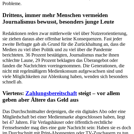
Probleme.
Drittens, immer mehr Menschen vermeiden
Journalismus bewusst, besonders junge Leute
Redaktionen reden zwar mittlerweile viel über Nutzerorientierung,
sie ziehen daraus aber offenbar keine Konsequenzen. Fast jeder
zweite Befragte gab als Grund für die Zurückhaltung an, dass die
Medien zu viel über Politik und zu viel über die Pandemie
berichteten. 36 Prozent bestätigten, Journalismus mache ihnen
schlechte Laune, 29 Prozent beklagten das Überangebot oder
fanden die Nachrichten voreingenommen. Die Generationen, die
nicht mit regelmäßigem Medienkonsum aufgewachsen sind und
viele Möglichkeiten zur Ablenkung haben, wenden sich besonders
schnell ab.
Viertens:
Zahlungsbereitschaft
steigt – vor allem
geben aber Ältere das Geld aus
Das Durchschnittsalter derjenigen, die ein digitales Abo oder eine
Mitgliedschaft bei einer Medienmarke abgeschlossen haben, liegt
bei 47 Jahren. Für Verlagshäuser oder öffentlich-rechtliche
Fernsehsender mag dies eine gute Nachricht sein: Haben sie es doch
im Durchschnitt mit Print-Abonnenten oder TV-Zuschauern zu tun,