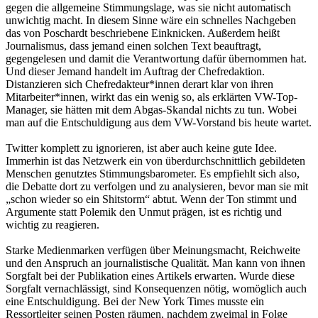
gegen die allgemeine Stimmungslage, was sie nicht automatisch
unwichtig macht. In diesem Sinne wäre ein schnelles Nachgeben
das von Poschardt beschriebene Einknicken. Außerdem heißt
Journalismus, dass jemand einen solchen Text beauftragt,
gegengelesen und damit die Verantwortung dafür übernommen hat.
Und dieser Jemand handelt im Auftrag der Chefredaktion.
Distanzieren sich Chefredakteur*innen derart klar von ihren
Mitarbeiter*innen, wirkt das ein wenig so, als erklärten VW-Top-
Manager, sie hätten mit dem Abgas-Skandal nichts zu tun. Wobei
man auf die Entschuldigung aus dem VW-Vorstand bis heute wartet.
Twitter komplett zu ignorieren, ist aber auch keine gute Idee.
Immerhin ist das Netzwerk ein von überdurchschnittlich gebildeten
Menschen genutztes Stimmungsbarometer. Es empfiehlt sich also,
die Debatte dort zu verfolgen und zu analysieren, bevor man sie mit
„schon wieder so ein Shitstorm“ abtut. Wenn der Ton stimmt und
Argumente statt Polemik den Unmut prägen, ist es richtig und
wichtig zu reagieren.
Starke Medienmarken verfügen über Meinungsmacht, Reichweite
und den Anspruch an journalistische Qualität. Man kann von ihnen
Sorgfalt bei der Publikation eines Artikels erwarten. Wurde diese
Sorgfalt vernachlässigt, sind Konsequenzen nötig, womöglich auch
eine Entschuldigung. Bei der New York Times musste ein
Ressortleiter seinen Posten räumen, nachdem zweimal in Folge