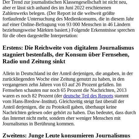
Der Trend zur journalistischen Klassengesellschaft ist nicht neu,
aber er lässt sich anhand des im Juni 2022 erschienenen
Zahlenwerks belegen. (Der Report ist die weltweit größte
fortlaufende Untersuchung des Medienkonsums, die in diesem Jahr
auf einer Online-Befragung von 93 000 Menschen in 46 Ländern
beziehungsweise Märkten basiert.) Folgende Erkenntnisse sprechen
für die oben dargestellte Interpretation:
Erstens: Die Reichweite von digitalem Journalismus
stagniert bestenfalls, der Konsum über Fernsehen,
Radio und Zeitung sinkt
Allein in Deutschland ist der Anteil derjenigen, die angaben, in der
zurückliegenden Woche eine Zeitung genutzt zu haben, in den
vergangenen zehn Jahren von 63 auf 26 Prozent gefallen. Im
Fernsehen schauten nur noch 65 Prozent die Nachrichten, 2013
waren es noch 82 Prozent (der
deutsche Teil des Reports
stammt
vom Hans-Bredow-Institut). Gleichzeitig steigt fast überall der
Anteil derjenigen, die zu Protokoll gaben, überhaupt keine
Nachrichten gelesen oder gehört zu haben. Das bedeutet, dass durch
das Internet nicht mehr, sondern eher weniger Menschen mit
Journalismus in Berührung kommen.
Zweitens: Junge Leute konsumieren Journalismus