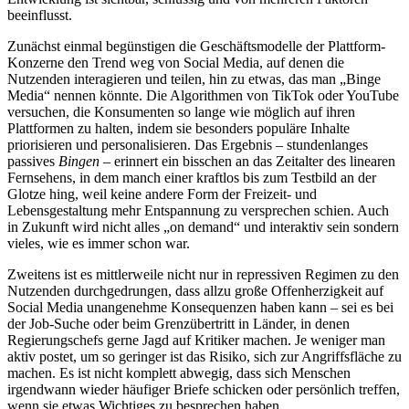
beeinflusst.
Zunächst einmal begünstigen die Geschäftsmodelle der Plattform-
Konzerne den Trend weg von Social Media, auf denen die
Nutzenden interagieren und teilen, hin zu etwas, das man „Binge
Media“ nennen könnte. Die Algorithmen von TikTok oder YouTube
versuchen, die Konsumenten so lange wie möglich auf ihren
Plattformen zu halten, indem sie besonders populäre Inhalte
priorisieren und personalisieren. Das Ergebnis – stundenlanges
passives
Bingen
– erinnert ein bisschen an das Zeitalter des linearen
Fernsehens, in dem manch einer kraftlos bis zum Testbild an der
Glotze hing, weil keine andere Form der Freizeit- und
Lebensgestaltung mehr Entspannung zu versprechen schien. Auch
in Zukunft wird nicht alles „on demand“ und interaktiv sein sondern
vieles, wie es immer schon war.
Zweitens ist es mittlerweile nicht nur in repressiven Regimen zu den
Nutzenden durchgedrungen, dass allzu große Offenherzigkeit auf
Social Media unangenehme Konsequenzen haben kann – sei es bei
der Job-Suche oder beim Grenzübertritt in Länder, in denen
Regierungschefs gerne Jagd auf Kritiker machen. Je weniger man
aktiv postet, um so geringer ist das Risiko, sich zur Angriffsfläche zu
machen. Es ist nicht komplett abwegig, dass sich Menschen
irgendwann wieder häufiger Briefe schicken oder persönlich treffen,
wenn sie etwas Wichtiges zu besprechen haben.