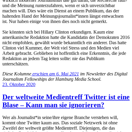
wirklich moderner Journalismus täte gut daran, die Recherche rauf-
und die Meinung runterzufahren, wenn er sich unverzichtbar
machen will. Dies wäre ein Dienst an einem Publikum, das der
haltenden Hand der Meinungsjournalist*innen längst entwachsen
ist. Nur haben einige von ihnen dies noch nicht gemerkt.
Sie könnten sich bei Hillary Clinton erkundigen. Kaum eine
amerikanische Redaktion hatte die Kandidatin der Demokraten 2016
nicht empfohlen, gewählt wurde bekanntlich ein anderer. Das hatte
Clinton viel Kummer, der Welt viel Stress und den Medien viel
Arbeit gebracht. Geblieben ist hoffentlich eine Erkenntnis, die jede
Redaktion an jedem Tag leiten sollte: nie das Publikum
unterschätzen.
Diese Kolumne
erschien am 6. Mai 2021
im Newsletter des Digital
Journalism Fellowships der Hamburg Media School.
Veröffentlicht
23. Oktober 2020
am
Der weltweite Medientreff Twitter ist eine
Blase – Kann man sie ignorieren?
Wer als Journalist*in seine/ihre eigene Branche verstehen will,
kommt ohne Twitter kaum aus. Das soziale Netzwerk ist ohne
Zweifel der weltweit größte Medientreff. Diejenigen, die das