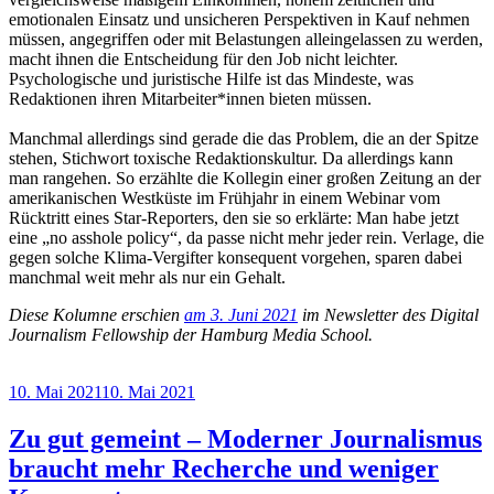
emotionalen Einsatz und unsicheren Perspektiven in Kauf nehmen
müssen, angegriffen oder mit Belastungen alleingelassen zu werden,
macht ihnen die Entscheidung für den Job nicht leichter.
Psychologische und juristische Hilfe ist das Mindeste, was
Redaktionen ihren Mitarbeiter*innen bieten müssen.
Manchmal allerdings sind gerade die das Problem, die an der Spitze
stehen, Stichwort toxische Redaktionskultur. Da allerdings kann
man rangehen. So erzählte die Kollegin einer großen Zeitung an der
amerikanischen Westküste im Frühjahr in einem Webinar vom
Rücktritt eines Star-Reporters, den sie so erklärte: Man habe jetzt
eine „no asshole policy“, da passe nicht mehr jeder rein. Verlage, die
gegen solche Klima-Vergifter konsequent vorgehen, sparen dabei
manchmal weit mehr als nur ein Gehalt.
Diese Kolumne erschien
am 3. Juni 2021
im Newsletter des Digital
Journalism Fellowship der Hamburg Media School.
Veröffentlicht
10. Mai 2021
10. Mai 2021
am
Zu gut gemeint – Moderner Journalismus
braucht mehr Recherche und weniger