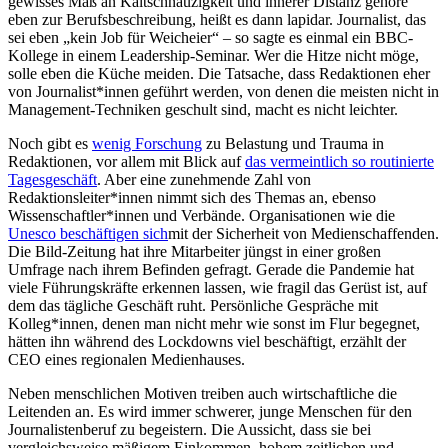
gewisses Maß an Kaltschnäuzigkeit und innerer Distanz gehöre
eben zur Berufsbeschreibung, heißt es dann lapidar. Journalist, das
sei eben „kein Job für Weicheier“ – so sagte es einmal ein BBC-
Kollege in einem Leadership-Seminar. Wer die Hitze nicht möge,
solle eben die Küche meiden. Die Tatsache, dass Redaktionen eher
von Journalist*innen geführt werden, von denen die meisten nicht in
Management-Techniken geschult sind, macht es nicht leichter.
Noch gibt es
wenig Forschung
zu Belastung und Trauma in
Redaktionen, vor allem mit Blick auf
das vermeintlich so routinierte
Tagesgeschäft
. Aber eine zunehmende Zahl von
Redaktionsleiter*innen nimmt sich des Themas an, ebenso
Wissenschaftler*innen und Verbände. Organisationen wie die
Unesco beschäftigen sich
mit der Sicherheit von Medienschaffenden.
Die Bild-Zeitung hat ihre Mitarbeiter jüngst in einer großen
Umfrage nach ihrem Befinden gefragt. Gerade die Pandemie hat
viele Führungskräfte erkennen lassen, wie fragil das Gerüst ist, auf
dem das tägliche Geschäft ruht. Persönliche Gespräche mit
Kolleg*innen, denen man nicht mehr wie sonst im Flur begegnet,
hätten ihn während des Lockdowns viel beschäftigt, erzählt der
CEO eines regionalen Medienhauses.
Neben menschlichen Motiven treiben auch wirtschaftliche die
Leitenden an. Es wird immer schwerer, junge Menschen für den
Journalistenberuf zu begeistern. Die Aussicht, dass sie bei
vergleichsweise mäßigem Einkommen, hohem zeitlichen und