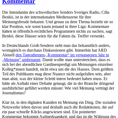
Kommentar
Die Intendantin des schwedischen Senders Sveriges Radio, Cilla
Benkö, ist in der internationalen Medienszene für ihre
Meinungsfreude bekannt. Und genau zu dem Thema bezieht sie so
klar Position, wie sonst kaum jemand in ihrer Liga: Kommentare
hätten in öffentlich-rechtlichen Programmen nichts zu suchen, sagt
Benkö, diese Häuser seien für die Fakten da. Treffer versenkt.
In Deutschlands Groß-Sendern sieht man das bekanntlich anders,
wenngleich es durchaus Diskussionen gibt. Immerhin hat ARD
Aktuell
den Tagesthemen-„Kommentar“ im vergangenen Jahr in
„Meinung“ umbenannt
. Damit wollte man unterstreichen, dass es
sich bei der abendlichen Gardinenpredigt um Meinungen einzelner
Kolleg*innen handelt, nicht etwa um die des Hauses. Dem größten
Teil des Publikums mag diese Nuance nicht aufgefallen sein, aber
man ahnt, was der kleine Schritt intern bedeutet haben muss. Er
hätte als Auftakt einer Debatte getaugt, die in der Branche dringend
ausführlicher geführt werden müsste: Wie viel Meinung verträgt der
Journalismus?
Klar ist, in den digitalen Kanälen ist Meinung ein Ding. Die sozialen
Netzwerke leben davon und deshalb auch die Redaktionen, die auf
ein paar schnelle Klicks angewiesen sind. Ein pointierter
Kommentar bekommt Aufmerksamkeit, und das ist die Währung des