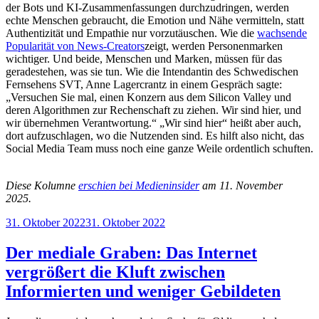
der Bots und KI-Zusammenfassungen durchzudringen, werden
echte Menschen gebraucht, die Emotion und Nähe vermitteln, statt
Authentizität und Empathie nur vorzutäuschen. Wie die
wachsende
Popularität von News-Creators
zeigt, werden Personenmarken
wichtiger. Und beide, Menschen und Marken, müssen für das
geradestehen, was sie tun. Wie die Intendantin des Schwedischen
Fernsehens SVT, Anne Lagercrantz in einem Gespräch sagte:
„Versuchen Sie mal, einen Konzern aus dem Silicon Valley und
deren Algorithmen zur Rechenschaft zu ziehen. Wir sind hier, und
wir übernehmen Verantwortung.“ „Wir sind hier“ heißt aber auch,
dort aufzuschlagen, wo die Nutzenden sind. Es hilft also nicht, das
Social Media Team muss noch eine ganze Weile ordentlich schuften.
Diese Kolumne
erschien bei Medieninsider
am 11. November
2025.
Veröffentlicht
31. Oktober 2022
31. Oktober 2022
am
Der mediale Graben: Das Internet
vergrößert die Kluft zwischen
Informierten und weniger Gebildeten