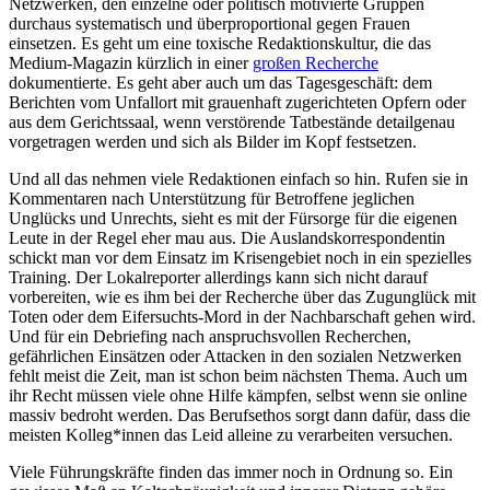
Netzwerken, den einzelne oder politisch motivierte Gruppen
durchaus systematisch und überproportional gegen Frauen
einsetzen. Es geht um eine toxische Redaktionskultur, die das
Medium-Magazin kürzlich in einer
großen Recherche
dokumentierte. Es geht aber auch um das Tagesgeschäft: dem
Berichten vom Unfallort mit grauenhaft zugerichteten Opfern oder
aus dem Gerichtssaal, wenn verstörende Tatbestände detailgenau
vorgetragen werden und sich als Bilder im Kopf festsetzen.
Und all das nehmen viele Redaktionen einfach so hin. Rufen sie in
Kommentaren nach Unterstützung für Betroffene jeglichen
Unglücks und Unrechts, sieht es mit der Fürsorge für die eigenen
Leute in der Regel eher mau aus. Die Auslandskorrespondentin
schickt man vor dem Einsatz im Krisengebiet noch in ein spezielles
Training. Der Lokalreporter allerdings kann sich nicht darauf
vorbereiten, wie es ihm bei der Recherche über das Zugunglück mit
Toten oder dem Eifersuchts-Mord in der Nachbarschaft gehen wird.
Und für ein Debriefing nach anspruchsvollen Recherchen,
gefährlichen Einsätzen oder Attacken in den sozialen Netzwerken
fehlt meist die Zeit, man ist schon beim nächsten Thema. Auch um
ihr Recht müssen viele ohne Hilfe kämpfen, selbst wenn sie online
massiv bedroht werden. Das Berufsethos sorgt dann dafür, dass die
meisten Kolleg*innen das Leid alleine zu verarbeiten versuchen.
Viele Führungskräfte finden das immer noch in Ordnung so. Ein