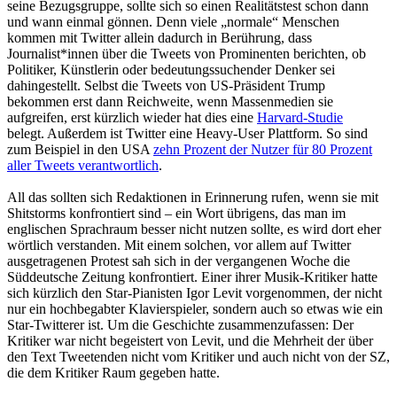
seine Bezugsgruppe, sollte sich so einen Realitätstest schon dann
und wann einmal gönnen. Denn viele „normale“ Menschen
kommen mit Twitter allein dadurch in Berührung, dass
Journalist*innen über die Tweets von Prominenten berichten, ob
Politiker, Künstlerin oder bedeutungssuchender Denker sei
dahingestellt. Selbst die Tweets von US-Präsident Trump
bekommen erst dann Reichweite, wenn Massenmedien sie
aufgreifen, erst kürzlich wieder hat dies eine
Harvard-Studie
belegt. Außerdem ist Twitter eine Heavy-User Plattform. So sind
zum Beispiel in den USA
zehn Prozent der Nutzer für 80 Prozent
aller Tweets verantwortlich
.
All das sollten sich Redaktionen in Erinnerung rufen, wenn sie mit
Shitstorms konfrontiert sind – ein Wort übrigens, das man im
englischen Sprachraum besser nicht nutzen sollte, es wird dort eher
wörtlich verstanden. Mit einem solchen, vor allem auf Twitter
ausgetragenen Protest sah sich in der vergangenen Woche die
Süddeutsche Zeitung konfrontiert. Einer ihrer Musik-Kritiker hatte
sich kürzlich den Star-Pianisten Igor Levit vorgenommen, der nicht
nur ein hochbegabter Klavierspieler, sondern auch so etwas wie ein
Star-Twitterer ist. Um die Geschichte zusammenzufassen: Der
Kritiker war nicht begeistert von Levit, und die Mehrheit der über
den Text Tweetenden nicht vom Kritiker und auch nicht von der SZ,
die dem Kritiker Raum gegeben hatte.