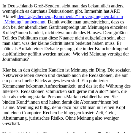
In Deutschlands Groß-Sendern sieht man das bekanntlich anders,
wenngleich es durchaus Diskussionen gibt. Immerhin hat ARD
Aktuell
den Tagesthemen-„Kommentar“ im vergangenen Jahr in
„Meinung“ umbenannt
. Damit wollte man unterstreichen, dass es
sich bei der abendlichen Gardinenpredigt um Meinungen einzelner
Kolleg*innen handelt, nicht etwa um die des Hauses. Dem größten
Teil des Publikums mag diese Nuance nicht aufgefallen sein, aber
man ahnt, was der kleine Schritt intern bedeutet haben muss. Er
hätte als Auftakt einer Debatte getaugt, die in der Branche dringend
ausführlicher geführt werden müsste: Wie viel Meinung verträgt der
Journalismus?
Klar ist, in den digitalen Kanälen ist Meinung ein Ding. Die sozialen
Netzwerke leben davon und deshalb auch die Redaktionen, die auf
ein paar schnelle Klicks angewiesen sind. Ein pointierter
Kommentar bekommt Aufmerksamkeit, und das ist die Währung des
Internets. Redaktionen schmücken sich gerne mit Autor*innen, die
sich als meinungsstarke Personen-Marken etabliert haben. Sie
binden Kund*innen und halten damit die Abonnent*innen bei
Laune. Meinung ist billig, denn dazu braucht man nur einen Kopf
und einen Computer. Recherche hingegen kostet: Zeit, Geld,
Abstimmung, juristisches Risiko. Ohne Meinung also weniger
Geschäft.