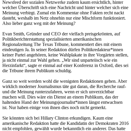
Newsfeed der sozialen Netzwerke zudem kaum ersichtlich, hinter
welcher Überschrift sich eine Nachricht und hinter welcher sich eine
Meinung verbirgt. Zumal ein Kommentar ohne Fakten recht nackt
dasteht, weshalb im Netz ohnehin nur eine Mischform funktioniert.
Also lieber ganz weg mit der Meinung?
Evan Smith, Gründer und CEO der vielfach preisgekrönten, auf
Politikberichterstattung spezialisierten amerikanischen
Regionalzeitung The Texas Tribune, kommentiert dies mit einem
eindeutigen Ja. In seiner Redaktion dürfen Politikredakteur*innen
keiner Partei angehören, keine Wahlplakate in ihre Vorgärten stellen,
ja nicht einmal zur Wahl gehen. „Wir sind unparteiisch wie ein
Herzinfarkt“, sagte er einmal auf einer Konferenz in Oxford, dies sei
die Tribune ihrem Publikum schuldig.
Ganz so weit werden wohl die wenigsten Redaktionen gehen. Aber
wirklich moderner Journalismus täte gut daran, die Recherche rauf-
und die Meinung runterzufahren, wenn er sich unverzichtbar
machen will. Dies wäre ein Dienst an einem Publikum, das der
haltenden Hand der Meinungsjournalist*innen längst entwachsen
ist. Nur haben einige von ihnen dies noch nicht gemerkt.
Sie könnten sich bei Hillary Clinton erkundigen. Kaum eine
amerikanische Redaktion hatte die Kandidatin der Demokraten 2016
nicht empfohlen, gewählt wurde bekanntlich ein anderer. Das hatte