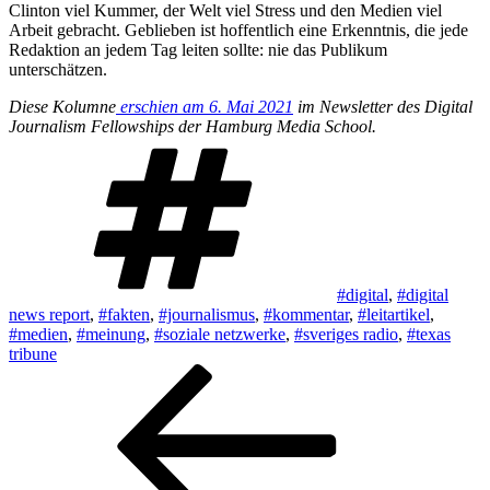
Clinton viel Kummer, der Welt viel Stress und den Medien viel
Arbeit gebracht. Geblieben ist hoffentlich eine Erkenntnis, die jede
Redaktion an jedem Tag leiten sollte: nie das Publikum
unterschätzen.
Diese Kolumne
erschien am 6. Mai 2021
im Newsletter des Digital
Journalism Fellowships der Hamburg Media School.
Schlagwörter
#digital
,
#digital
news report
,
#fakten
,
#journalismus
,
#kommentar
,
#leitartikel
,
#medien
,
#meinung
,
#soziale netzwerke
,
#sveriges radio
,
#texas
tribune
Beitragsnavigation
Vorheriger
Beitrag