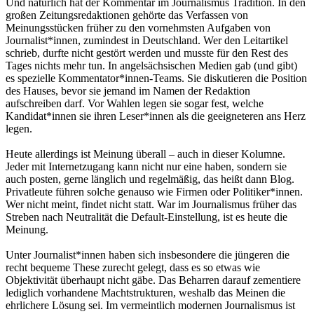
Und natürlich hat der Kommentar im Journalismus Tradition. In den
großen Zeitungsredaktionen gehörte das Verfassen von
Meinungsstücken früher zu den vornehmsten Aufgaben von
Journalist*innen, zumindest in Deutschland. Wer den Leitartikel
schrieb, durfte nicht gestört werden und musste für den Rest des
Tages nichts mehr tun. In angelsächsischen Medien gab (und gibt)
es spezielle Kommentator*innen-Teams. Sie diskutieren die Position
des Hauses, bevor sie jemand im Namen der Redaktion
aufschreiben darf. Vor Wahlen legen sie sogar fest, welche
Kandidat*innen sie ihren Leser*innen als die geeigneteren ans Herz
legen.
Heute allerdings ist Meinung überall – auch in dieser Kolumne.
Jeder mit Internetzugang kann nicht nur eine haben, sondern sie
auch posten, gerne länglich und regelmäßig, das heißt dann Blog.
Privatleute führen solche genauso wie Firmen oder Politiker*innen.
Wer nicht meint, findet nicht statt. War im Journalismus früher das
Streben nach Neutralität die Default-Einstellung, ist es heute die
Meinung.
Unter Journalist*innen haben sich insbesondere die jüngeren die
recht bequeme These zurecht gelegt, dass es so etwas wie
Objektivität überhaupt nicht gäbe. Das Beharren darauf zementiere
lediglich vorhandene Machtstrukturen, weshalb das Meinen die
ehrlichere Lösung sei. Im vermeintlich modernen Journalismus ist