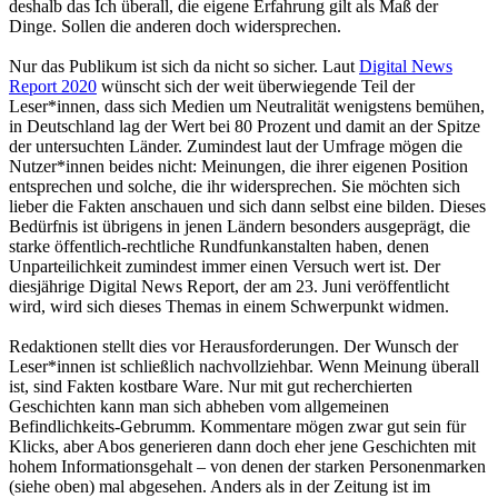
deshalb das Ich überall, die eigene Erfahrung gilt als Maß der
Dinge. Sollen die anderen doch widersprechen.
Nur das Publikum ist sich da nicht so sicher. Laut
Digital News
Report 2020
wünscht sich der weit überwiegende Teil der
Leser*innen, dass sich Medien um Neutralität wenigstens bemühen,
in Deutschland lag der Wert bei 80 Prozent und damit an der Spitze
der untersuchten Länder. Zumindest laut der Umfrage mögen die
Nutzer*innen beides nicht: Meinungen, die ihrer eigenen Position
entsprechen und solche, die ihr widersprechen. Sie möchten sich
lieber die Fakten anschauen und sich dann selbst eine bilden. Dieses
Bedürfnis ist übrigens in jenen Ländern besonders ausgeprägt, die
starke öffentlich-rechtliche Rundfunkanstalten haben, denen
Unparteilichkeit zumindest immer einen Versuch wert ist. Der
diesjährige Digital News Report, der am 23. Juni veröffentlicht
wird, wird sich dieses Themas in einem Schwerpunkt widmen.
Redaktionen stellt dies vor Herausforderungen. Der Wunsch der
Leser*innen ist schließlich nachvollziehbar. Wenn Meinung überall
ist, sind Fakten kostbare Ware. Nur mit gut recherchierten
Geschichten kann man sich abheben vom allgemeinen
Befindlichkeits-Gebrumm. Kommentare mögen zwar gut sein für
Klicks, aber Abos generieren dann doch eher jene Geschichten mit
hohem Informationsgehalt – von denen der starken Personenmarken
(siehe oben) mal abgesehen. Anders als in der Zeitung ist im