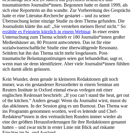
traumatisierten Journalist*innen. Begonnen hatte er damit 1999, als
sich eine Reporterin an ihn wandte. Zur Vorbereitung des Gesprächs
hatte er eine Literatur-Recherche gestartet – und zu seiner
Überraschung keine einzige Studie zu dem Thema gefunden. Die
Journalistin klärte ihn auf: „Sie verstehen meinen Beruf nicht.“ So
erzählte es Feinstein kürzlich in einem Webinar
. In einer ersten
Untersuchung zum Thema schrieb er 180 Journalist*innen großer
Medienhäuser an, 80 Prozent antworteten. Das ist für eine
sozialwissenschaftliche Studie eine überwältigende Resonanz.
Seitdem hat ihn das Thema nicht mehr losgelassen. Post-
traumatische Belastungsstörungen seien gut behandelbar, sagt er,
wenn man sie denn identifiziere. Aber viele Journalist*innen fühlten
sich damit allein gelassen.
Kein Wunder, denn gerade in kleineren Redaktionen gilt noch
immer, was ein gestandener Ressortleiter in einem Seminar am
Reuters Institute in Oxford einmal etwas verlegen mit einer
englischen Redensart beschrieb: „If you can’t stand the heat, get out
of the kitchen.“ Anders gesagt: Wenn du Journalist wirst, musst du
das abkönnen. In der Session ging es um Burnout. Das Thema war
ins Programm genommen worden, weil es leitende und Chef-
Redakteur*innen in den vertraulichen Runden immer wieder als
eine der größten Herausforderungen für ihre Redaktionen genannt
hatten – und zwar nicht in erster Linie mit Blick auf riskante
Einsätze im In- und Ausland.