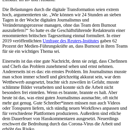
Die Belastungen durch die digitale Transformation seien extrem
hoch, argumentierten sie. „Wie können wir 24 Stunden an sieben
Tagen in der Woche digitalen Journalismus und
Veränderungsprozesse managen, ohne das Team dem Burnout
auszuliefern?“ So hatte es die Geschäftsführende Redakteurin einer
renommierten britischen Tageszeitung einmal formuliert. In einer
2019 veröffentlichten
Umfrage des Reuters-Institutes
gaben 62
Prozent der Medien-Führungskräfte an, dass Burnout in ihren Teams
für sie ein wichtiges Thema sei.
Einerseits ist das eine gute Nachricht, denn sie zeigt, dass Chefinnen
und Chefs das Problem zunehmend sehen und ernst nehmen.
Andererseits ist es das: ein ernstes Problem. Im Journalismus musste
man schon immer schnell und gleichzeitig akkurat sein, war dem
Wettbewerb ausgesetzt, brachte sich zuweilen in Gefahr, musste
schlimme Bilder verarbeiten und konnte sich die Arbeit nicht
besonders frei einteilen. Wenn es brannte, brannte es halt. Aber
heute ist das, was einst guten Journalismus ausmachte, oft nicht
mehr gut genug. Gute Schreiber*innen müssen nun auch Videos
oder Tonspuren liefern, sich ständig neuen Workflows anpassen und
für verschiedene Plattformen produzieren. Außerdem sind etliche
dem Dauerfeuer von Hasskommentaren ausgesetzt. Neuerdings
erschwert die Bedrohung durch das Corona-Virus die Arbeit und
erhöht das Risiko.