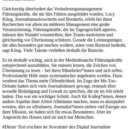
Gleichzeitig überfordert das Veränderungsmanagement
Führungskräfte, die nie fürs Führen ausgebildet wurden. Lucy
Küng, Journalismusforscherin und Beraterin, erlebt bei ihren
Recherchen vor allem im mittleren Management eine große
Verunsicherung. Führungskräfte, die im Tagesgeschäft agieren,
müssen den Wandel vorantreiben, ihre Teams motivieren und
gleichzeitig vor Überlastung schützen. Gerade die Leistungsträger,
die alles besonders gut machen wollten, seien vom Burnout bedroht,
sagt Küng. Viele Talente verließen deshalb die Branche.
Es ist deshalb wichtig, auch in der Medienbranche Führungskräfte
entsprechend auszubilden. Sie müssen lernen, die Zeichen von
Überlastung zu lesen – bei ihren Mitarbeiter*innen und sich selbst.
Professionelle Hilfe muss systematischer angeboten werden. Dazu
verdient das Thema mehr Öffentlichkeit. Im Zuge der Me-Too-
Debatte hatten sich viele Journalistinnen gewagt, erstmals über
sexuelle Belästigung und Gewalt zu sprechen, die sie im Job erlebt
hatten. Das war ein wichtiger Schritt. Auch für Kolleg*innen, denen
andere Aspekte ihrer Arbeit Albträume machen, muss es akzeptabel
werden, dies zu offenbaren. Journalist*innen ziehen viel Energie aus
ihrer Mission, sie halten sich für etwas Besonderes. Aber im
Angesicht des Hasses sind sie auch nur Menschen.
#Dieser Text erschien im Newsletter des Digital Journalism