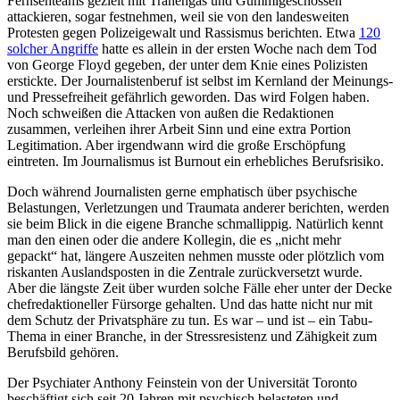
Fernsehteams gezielt mit Tränengas und Gummigeschossen
attackieren, sogar festnehmen, weil sie von den landesweiten
Protesten gegen Polizeigewalt und Rassismus berichten. Etwa
120
solcher Angriffe
hatte es allein in der ersten Woche nach dem Tod
von George Floyd gegeben, der unter dem Knie eines Polizisten
erstickte. Der Journalistenberuf ist selbst im Kernland der Meinungs-
und Pressefreiheit gefährlich geworden. Das wird Folgen haben.
Noch schweißen die Attacken von außen die Redaktionen
zusammen, verleihen ihrer Arbeit Sinn und eine extra Portion
Legitimation. Aber irgendwann wird die große Erschöpfung
eintreten. Im Journalismus ist Burnout ein erhebliches Berufsrisiko.
Doch während Journalisten gerne emphatisch über psychische
Belastungen, Verletzungen und Traumata anderer berichten, werden
sie beim Blick in die eigene Branche schmallippig. Natürlich kennt
man den einen oder die andere Kollegin, die es „nicht mehr
gepackt“ hat, längere Auszeiten nehmen musste oder plötzlich vom
riskanten Auslandsposten in die Zentrale zurückversetzt wurde.
Aber die längste Zeit über wurden solche Fälle eher unter der Decke
chefredaktioneller Fürsorge gehalten. Und das hatte nicht nur mit
dem Schutz der Privatsphäre zu tun. Es war – und ist – ein Tabu-
Thema in einer Branche, in der Stressresistenz und Zähigkeit zum
Berufsbild gehören.
Der Psychiater Anthony Feinstein von der Universität Toronto
beschäftigt sich seit 20 Jahren mit psychisch belasteten und