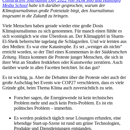
Constructive Journalism Day 2022 von NDR Info und Hamburg
Media School
habe ich darüber gesprochen, warum der
Klimajournalismus große Potenziale birgt, den Journalismus
insgesamt in die Zukunft zu bringen.
Viele Menschen haben gerade wieder eine große Dosis
Klimajournalismus zu sich genommen. Für manch einen fühlte es
sich womöglich wie eine Überdosis an. Der Klimagipfel in Sharm-
El-Sheik beherrschte tagelang die Schlagzeilen. Und wir lernten aus
den Medien: Es war eine Katastrophe. Es sei „weniger als nichts“
erreicht worden, so der Titel eines Kommentars in der
Süddeutschen
Zeitung
. Hinzu kommen die Proteste junger Menschen, die sich in
ihrer Wut an Straßen festkleben oder Kunstwerke zerstören. Auch
darüber wurde in allen Facetten berichtet. Ist das gut?
Es ist wichtig, ja. Aber die Debatten über die Proteste oder auch der
große Aufschlag bei Events wie COP27 verschleiern, dass es viele
Gründe gibt, beim Thema Klima auch zuversichtlich zu sein.
Forscher sagen, die Energiewende ist kein technisches
Problem mehr und auch kein Preis-Problem. Es ist ein
politisches Problem – immerhin.
Es werden praktisch täglich neue Lösungen erfunden, eine
lebendige Start-up-Szene ist rund um grüne Technologien,
Produkte und Dienstleistungen entstanden.