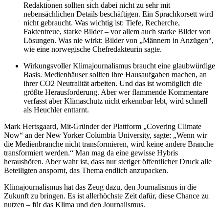
Redaktionen sollten sich dabei nicht zu sehr mit
nebensächlichen Details beschäftigen. Ein Sprachkorsett wird
nicht gebraucht. Was wichtig ist: Tiefe, Recherche,
Faktentreue, starke Bilder – vor allem auch starke Bilder von
Lösungen. Was nie wirkt: Bilder von „Männern in Anzügen“,
wie eine norwegische Chefredakteurin sagte.
Wirkungsvoller Klimajournalismus braucht eine glaubwürdige
Basis. Medienhäuser sollten ihre Hausaufgaben machen, an
ihrer CO2 Neutralität arbeiten. Und das ist womöglich die
größte Herausforderung. Aber wer flammende Kommentare
verfasst aber Klimaschutz nicht erkennbar lebt, wird schnell
als Heuchler enttarnt.
Mark
Hertsgaard, Mit-Gründer der Plattform „Covering Climate
Now“ an der New Yorker Columbia University, sagte: „Wenn wir
die Medienbranche nicht transformieren, wird keine andere Branche
transformiert werden.“ Man mag da eine gewisse Hybris
heraushören. Aber wahr ist, dass nur stetiger öffentlicher Druck alle
Beteiligten anspornt, das Thema endlich anzupacken.
Klimajournalismus hat das Zeug dazu, den Journalismus in die
Zukunft zu bringen. Es ist allerhöchste Zeit dafür, diese Chance zu
nutzen – für das Klima und den Journalismus.