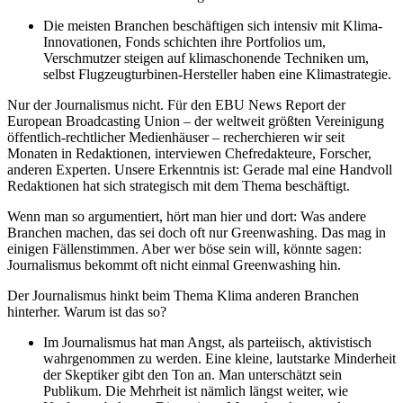
Die meisten Branchen beschäftigen sich intensiv mit Klima-
Innovationen, Fonds schichten ihre Portfolios um,
Verschmutzer steigen auf klimaschonende Techniken um,
selbst Flugzeugturbinen-Hersteller haben eine Klimastrategie.
Nur der Journalismus nicht.
Für den EBU News Report der
European Broadcasting Union – der weltweit größten Vereinigung
öffentlich-rechtlicher Medienhäuser – recherchieren wir seit
Monaten in Redaktionen, interviewen Chefredakteure, Forscher,
anderen Experten. Unsere Erkenntnis ist: Gerade mal eine Handvoll
Redaktionen hat sich strategisch mit dem Thema beschäftigt.
Wenn man so argumentiert, hört man hier und dort: Was andere
Branchen machen, das sei doch oft nur Greenwashing. Das mag in
einigen Fällen
stimmen. Aber wer böse sein will, könnte sagen:
Journalismus bekommt oft nicht einmal Greenwashing hin.
Der Journalismus hinkt beim Thema Klima anderen Branchen
hinterher. Warum ist das so?
Im Journalismus hat man Angst, als parteiisch, aktivistisch
wahrgenommen zu werden. Eine kleine, lautstarke Minderheit
der Skeptiker gibt den Ton an. Man unterschätzt sein
Publikum. Die Mehrheit ist nämlich längst weiter, wie