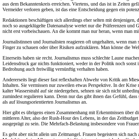
aus dem Bekanntenkreis erreichen. Viertens, und das ist in Zeiten ge
Vermeider verloren geben, ist das eine Entscheidung gegen ein potenzi
Redaktionen beschäftigen sich allerdings eher selten mit denjenige
noch so ausgeklügelte Datenanalyse wertet nur die Präferenzen und G
nicht erst vorbeischauen. An die kommt man nur heran, wenn man mi
Journalistinnen und Journalisten reagieren oft ungehalten, wenn man 
Finger zu schauen oder über Risiken aufzuklären. Man könne die Welt
Einerseits haben sie recht. Journalismus muss schlechte Laune mache
Leidensdruck gar nichts funktioniert, weder in der Politik noch sonst
Bedrohung auch freiwillig vernünftig verhalten haben.
Andererseits liegt dieser fast reflexhaften Abwehr von Kritik am Mi
Inhalten. Sie vermissen nur zuweilen etwas Perspektive. In der Krise
kalter Wasserstrahl auf sie niedergehen, sehnen sie sich nicht unbe
zumindest regulieren kann. Denn nur das gibt ihnen das Gefühl, dass 
als auf lösungsorientierten Journalismus an.
Hier gibt es übrigens einen Zusammenhang mit Erkenntnissen über di
mittleren Alter, also der Rush-Hour des Lebens, in der das Zeitbudget
ausgeprägt zu sein. Die Mehrfach-Belastung insbesondere von Frauen s
Es geht aber nicht allein um Zeitmangel. Frauen begeistern sich nach