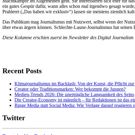
Machtkämpfe im Allgemeinen geht. Sie interessieren sich eher für da
ein gutes Gespür dafür, wann alles schon mal irgendwo gesagt wurde,
Prahlerei („Das haben wir exklusiv“) lassen sie meistens ziemlich kalt
Das Publikum mag Journalismus mit Nutzwert, selbst wenn der Nutzen
über etwas ärgern können. Schlechte-Laune-Journalismus hat seinen Pl
Diese Kolumne erschien zuerst im Newsletter des Digital Journali
Recent Posts
Klimajournalismus im Backlash: Von der Kunst, die Pflicht zu
Creator oder Traditionsmarken: Wer bekommt die Jungen?
Medien-Trends 2026: Die unerträgliche Langsamkeit des Seins
Die Creator-Economy ist männlich – für Redaktionen ist das e
Binge Media statt Social Media: Wie Verlage darauf reagieren s
Twitter