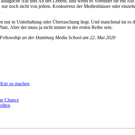
s alltägliche Auf und Ab des Lebens, und wenn es Vorbilder für ein Auf
 nur noch nicht von jedem. Konkurrenz der Medienhäuser oder einzelne
.
 nur in Unterhaltung oder Überraschung liegt. Und manchmal tut es d
atz. Aber der muss ja nicht immer in der ersten Reihe sein.
sm Fellowship an der Hamburg Media School am 22. Mai 2020
r Kür zu machen
ine Chance
ollten