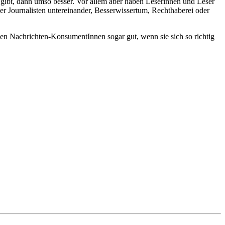
 gibt, dann umso besser. Vor allem aber haben Leserinnen und Leser
r Journalisten untereinander, Besserwissertum, Rechthaberei oder
en Nachrichten-KonsumentInnen sogar gut, wenn sie sich so richtig