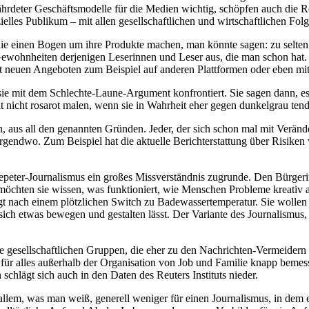
fährdeter Geschäftsmodelle für die Medien wichtig, schöpfen auch die R
elles Publikum – mit allen gesellschaftlichen und wirtschaftlichen Folg
n, die einen Bogen um ihre Produkte machen, man könnte sagen: zu selt
ewohnheiten derjenigen Leserinnen und Leser aus, die man schon hat. A
t neuen Angeboten zum Beispiel auf anderen Plattformen oder eben mit
sie mit dem Schlechte-Laune-Argument konfrontiert. Sie sagen dann, es 
 nicht rosarot malen, wenn sie in Wahrheit eher gegen dunkelgrau tend
n, aus all den genannten Gründen. Jeder, der sich schon mal mit Verä
 irgendwo. Zum Beispiel hat die aktuelle Berichterstattung über Risiken
esepeter-Journalismus ein großes Missverständnis zugrunde. Den Bürge
 möchten sie wissen, was funktioniert, wie Menschen Probleme kreativ 
dingt nach einem plötzlichen Switch zu Badewassertemperatur. Sie wol
sich etwas bewegen und gestalten lässt. Der Variante des Journalismus,
e gesellschaftlichen Gruppen, die eher zu den Nachrichten-Vermeider
 für alles außerhalb der Organisation von Job und Familie knapp bemess
chlägt sich auch in den Daten des Reuters Instituts nieder.
 allem, was man weiß, generell weniger für einen Journalismus, in dem