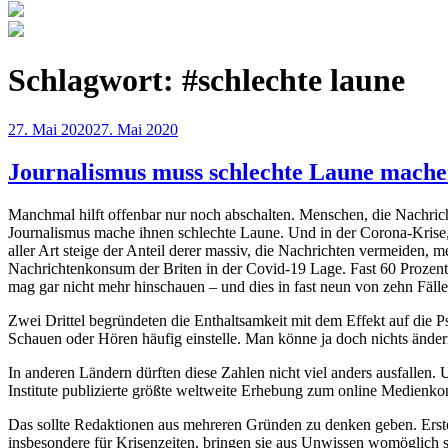
Schlagwort:
#schlechte laune
Veröffentlicht
27. Mai 2020
27. Mai 2020
am
Journalismus muss schlechte Laune machen
Manchmal hilft offenbar nur noch abschalten. Menschen, die Nachri
Journalismus mache ihnen schlechte Laune. Und in der Corona-Krise
aller Art steige der Anteil derer massiv, die Nachrichten vermeiden, m
Nachrichtenkonsum der Briten in der Covid-19 Lage. Fast 60 Prozent
mag gar nicht mehr hinschauen – und dies in fast neun von zehn Fäll
Zwei Drittel begründeten die Enthaltsamkeit mit dem Effekt auf die 
Schauen oder Hören häufig einstelle. Man könne ja doch nichts änder
In anderen Ländern dürften diese Zahlen nicht viel anders ausfalle
Institute publizierte größte weltweite Erhebung zum online Medienkon
Das sollte Redaktionen aus mehreren Gründen zu denken geben. Ersten
insbesondere für Krisenzeiten, bringen sie aus Unwissen womöglich sic