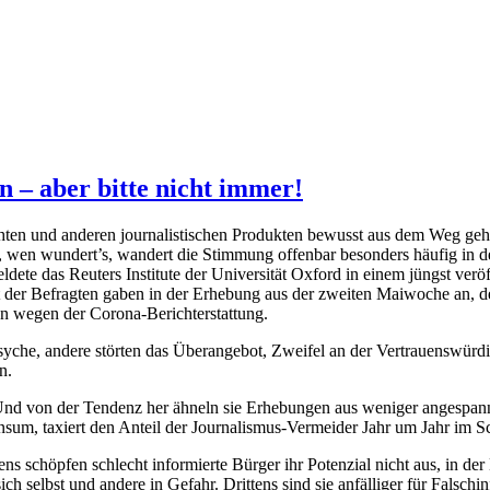
 – aber bitte nicht immer!
chten und anderen journalistischen Produkten bewusst aus dem Weg ge
, wen wundert’s, wandert die Stimmung offenbar besonders häufig in 
eldete das Reuters Institute der Universität Oxford in einem jüngst verö
 der Befragten gaben in der Erhebung aus der zweiten Maiwoche an, d
en wegen der Corona-Berichterstattung.
Psyche, andere störten das Überangebot, Zweifel an der Vertrauenswür
n.
n. Und von der Tendenz her ähneln sie Erhebungen aus weniger angespan
sum, taxiert den Anteil der Journalismus-Vermeider Jahr um Jahr im Sch
s schöpfen schlecht informierte Bürger ihr Potenzial nicht aus, in der
h selbst und andere in Gefahr. Drittens sind sie anfälliger für Falsch