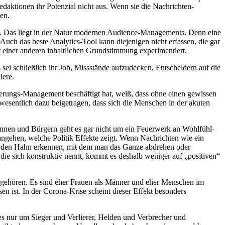
edaktionen ihr Potenzial nicht aus. Wenn sie die Nachrichten-
en.
en. Das liegt in der Natur modernen Audience-Managements. Denn eine
uch das beste Analytics-Tool kann diejenigen nicht erfassen, die gar
 einer anderen inhaltlichen Grundstimmung experimentiert.
sei schließlich ihr Job, Missstände aufzudecken, Entscheidern auf die
iere.
nderungs-Management beschäftigt hat, weiß, dass ohne einen gewissen
 wesentlich dazu beigetragen, dass sich die Menschen in der akuten
rinnen und Bürgern geht es gar nicht um ein Feuerwerk an Wohlfühl-
angehen, welche Politik Effekte zeigt. Wenn Nachrichten wie ein
len den Hahn erkennen, mit dem man das Ganze abdrehen oder
 die sich konstruktiv nennt, kommt es deshalb weniger auf „positiven“
n gehören. Es sind eher Frauen als Männer und eher Menschen im
en ist. In der Corona-Krise scheint dieser Effekt besonders
 es nur um Sieger und Verlierer, Helden und Verbrecher und