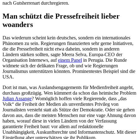
nach Gutsherrenart durchregieren.
Man schützt die Pressefreiheit lieber
woanders
Das wiederum scheint kein deutsches, sondern ein internationales
Phänomen zu sein. Regierungen finanzierten sehr gerne Initiativen,
die die Pressefreiheit nicht etwa daheim, sondern in anderen
Ländern stärken sollten, sagte Meera Selva, Europa-CEO der
Organisation Internews, auf
einem Panel
in Perugia. Die Runde
widmete sich der delikaten Frage, ob und wie Regierungen
Journalismus unterstützen könnten. Prominentestes Beispiel sind die
USA.
Dort ist man, was Auslandsengagements für Medienfreiheit angeht,
durchaus großzügig. Wen kümmert da schon das heimische Problem
Julian Assange
? Womöglich hoffen viele Regierende, dass „das
Volk“ die Freiheit der Medien als unverdientes Privileg von
Journalisten versteht statt als Stütze der Demokratie. Oder sie gehen
davon aus, dass die meisten Menschen nur eine vage Ahnung davon
haben, worauf diese in vielen Ländern von der Verfassung
garantierte Freiheit baut: vor allem auf redaktionelle
Unabhängigkeit, Auskunftsrechte und Informantenschutz. Mit dieser
Einstellung aber unterschätzen sie ihr Publikum.