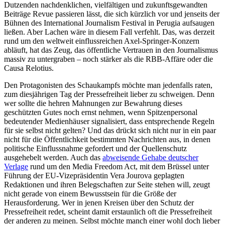
Dutzenden nachdenklichen, vielfältigen und zukunftsgewandten
Beiträge Revue passieren lässt, die sich kürzlich vor und jenseits der
Bühnen des International Journalism Festival in Perugia aufsaugen
ließen. Aber Lachen wäre in diesem Fall verfehlt. Das, was derzeit
rund um den weltweit einflussreichen Axel-Springer-Konzern
abläuft, hat das Zeug, das öffentliche Vertrauen in den Journalismus
massiv zu untergraben – noch stärker als die RBB-Affäre oder die
Causa Relotius.
Den Protagonisten des Schaukampfs möchte man jedenfalls raten,
zum diesjährigen Tag der Pressefreiheit lieber zu schweigen. Denn
wer sollte die hehren Mahnungen zur Bewahrung dieses
geschützten Gutes noch ernst nehmen, wenn Spitzenpersonal
bedeutender Medienhäuser signalisiert, dass entsprechende Regeln
für sie selbst nicht gelten? Und das drückt sich nicht nur in ein paar
nicht für die Öffentlichkeit bestimmten Nachrichten aus, in denen
politische Einflussnahme gefordert und der Quellenschutz
ausgehebelt werden. Auch das
abweisende Gehabe deutscher
Verlage
rund um den Media Freedom Act, mit dem Brüssel unter
Führung der EU-Vizepräsidentin Vera Jourova geplagten
Redaktionen und ihren Belegschaften zur Seite stehen will, zeugt
nicht gerade von einem Bewusstsein für die Größe der
Herausforderung. Wer in jenen Kreisen über den Schutz der
Pressefreiheit redet, scheint damit erstaunlich oft die Pressefreiheit
der anderen zu meinen. Selbst möchte manch einer wohl doch lieber