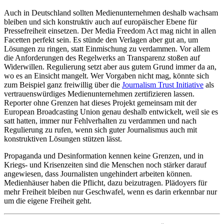
Auch in Deutschland sollten Medienunternehmen deshalb wachsam
bleiben und sich konstruktiv auch auf europäischer Ebene für
Pressefreiheit einsetzen. Der Media Freedom Act mag nicht in allen
Facetten perfekt sein. Es stünde den Verlagen aber gut an, um
Lösungen zu ringen, statt Einmischung zu verdammen. Vor allem
die Anforderungen des Regelwerks an Transparenz stoßen auf
Widerwillen. Regulierung setzt aber aus gutem Grund immer da an,
wo es an Einsicht mangelt. Wer Vorgaben nicht mag, könnte sich
zum Beispiel ganz freiwillig über die
Journalism Trust Initiative
als
vertrauenswürdiges Medienunternehmen zertifizieren lassen.
Reporter ohne Grenzen hat dieses Projekt gemeinsam mit der
European Broadcasting Union genau deshalb entwickelt, weil sie es
satt hatten, immer nur Fehlverhalten zu verdammen und nach
Regulierung zu rufen, wenn sich guter Journalismus auch mit
konstruktiven Lösungen stützen lässt.
Propaganda und Desinformation kennen keine Grenzen, und in
Kriegs- und Krisenzeiten sind die Menschen noch stärker darauf
angewiesen, dass Journalisten ungehindert arbeiten können.
Medienhäuser haben die Pflicht, dazu beizutragen. Plädoyers für
mehr Freiheit bleiben nur Geschwafel, wenn es darin erkennbar nur
um die eigene Freiheit geht.