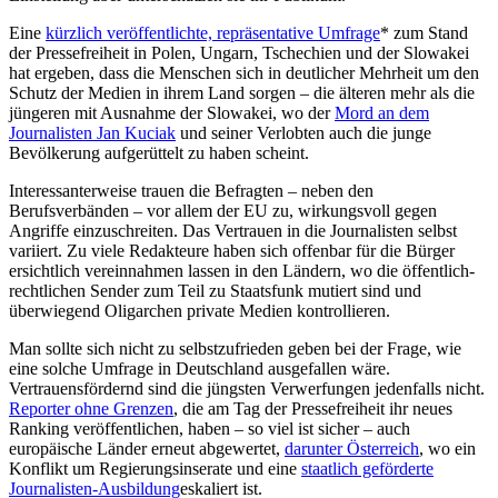
Eine
kürzlich veröffentlichte, repräsentative Umfrage
* zum Stand
der Pressefreiheit in Polen, Ungarn, Tschechien und der Slowakei
hat ergeben, dass die Menschen sich in deutlicher Mehrheit um den
Schutz der Medien in ihrem Land sorgen – die älteren mehr als die
jüngeren mit Ausnahme der Slowakei, wo der
Mord an dem
Journalisten Jan Kuciak
und seiner Verlobten auch die junge
Bevölkerung aufgerüttelt zu haben scheint.
Interessanterweise trauen die Befragten – neben den
Berufsverbänden – vor allem der EU zu, wirkungsvoll gegen
Angriffe einzuschreiten. Das Vertrauen in die Journalisten selbst
variiert. Zu viele Redakteure haben sich offenbar für die Bürger
ersichtlich vereinnahmen lassen in den Ländern, wo die öffentlich-
rechtlichen Sender zum Teil zu Staatsfunk mutiert sind und
überwiegend Oligarchen private Medien kontrollieren.
Man sollte sich nicht zu selbstzufrieden geben bei der Frage, wie
eine solche Umfrage in Deutschland ausgefallen wäre.
Vertrauensfördernd sind die jüngsten Verwerfungen jedenfalls nicht.
Reporter ohne Grenzen
, die am Tag der Pressefreiheit ihr neues
Ranking veröffentlichen, haben – so viel ist sicher – auch
europäische Länder erneut abgewertet,
darunter Österreich
, wo ein
Konflikt um Regierungsinserate und eine
staatlich geförderte
Journalisten-Ausbildung
eskaliert ist.