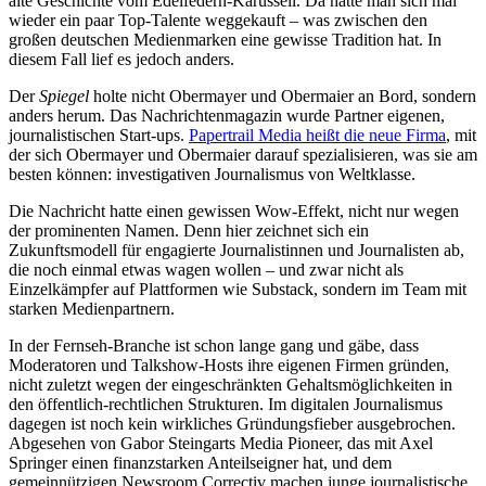
alte Geschichte vom Edelfedern-Karussell. Da hatte man sich mal
wieder ein paar Top-Talente weggekauft – was zwischen den
großen deutschen Medienmarken eine gewisse Tradition hat. In
diesem Fall lief es jedoch anders.
Der
Spiegel
holte nicht Obermayer und Obermaier an Bord, sondern
anders herum. Das Nachrichtenmagazin wurde Partner eigenen,
journalistischen Start-ups.
Papertrail Media heißt die neue Firma
, mit
der sich Obermayer und Obermaier darauf spezialisieren, was sie am
besten können: investigativen Journalismus von Weltklasse.
Die Nachricht hatte einen gewissen Wow-Effekt, nicht nur wegen
der prominenten Namen. Denn hier zeichnet sich ein
Zukunftsmodell für engagierte Journalistinnen und Journalisten ab,
die noch einmal etwas wagen wollen – und zwar nicht als
Einzelkämpfer auf Plattformen wie Substack, sondern im Team mit
starken Medienpartnern.
In der Fernseh-Branche ist schon lange gang und gäbe, dass
Moderatoren und Talkshow-Hosts ihre eigenen Firmen gründen,
nicht zuletzt wegen der eingeschränkten Gehaltsmöglichkeiten in
den öffentlich-rechtlichen Strukturen. Im digitalen Journalismus
dagegen ist noch kein wirkliches Gründungsfieber ausgebrochen.
Abgesehen von Gabor Steingarts Media Pioneer, das mit Axel
Springer einen finanzstarken Anteilseigner hat, und dem
gemeinnützigen Newsroom Correctiv machen junge journalistische