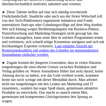
überdurchschnittlich motiviert, talentiert und vernetzt.
► Diese Talente treffen auf eine sich ständig erweiternde
Förderlandschaft. Staatliche oder auch aus der freien Wirtschaft (oft
von den Tech-Plattformen) organisierte Initiativen und Fonds
unterstützen Start-ups oder Gründungswillige auf dem Weg dorthin.
Wer sich bislang wegen Berührungsängsten mit Business-Plänen,
Nutzerforschung und Marketing-Strategien nicht gewagt hat, das
Gründen anzugehen, kann seine Idee in solchen Programmen testen
und verfeinern, sich schnell nötige Kenntnisse aneignen und sich mit
hochkarätigen Experten vernetzen.
Laut erklärter Absicht der
Regierungskoalition soll zudem das Gründen im gemeinnützigen
Journalismus einfacher werden.
► Zugute kommt der jüngeren Generation, dass in vielen Häusern
notgedrungen die einst eherne Grenze zwischen Redaktion und
Verlag gefallen ist. Waren Journalisten früher fast stolz darauf, keine
Ahnung davon zu haben, wie das Geld verdient wurde, kommen
heute nur noch wenige mit dieser Mentalität durch. Man arbeitet
nicht nur notgedrungen mit den Leuten aus Marketing und IT
zusammen,, sondern hat sogar Spaß daran, gemeinsam attraktive
Produkte zu entwickeln. Das macht so manch einem Mut,
gemeinsam mit kompetenten Gleichgesinnten den Sprung zu
wagen.