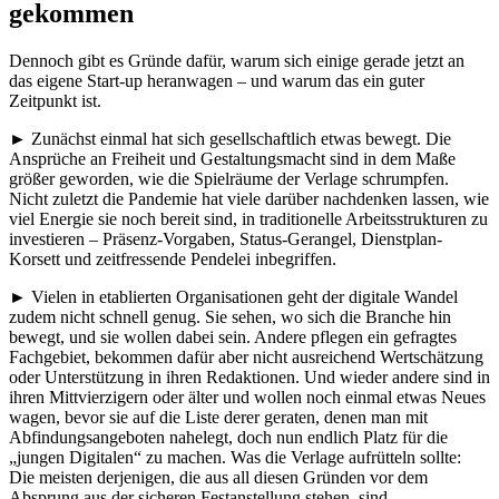
gekommen
Dennoch gibt es Gründe dafür, warum sich einige gerade jetzt an
das eigene Start-up heranwagen – und warum das ein guter
Zeitpunkt ist.
► Zunächst einmal hat sich gesellschaftlich etwas bewegt. Die
Ansprüche an Freiheit und Gestaltungsmacht sind in dem Maße
größer geworden, wie die Spielräume der Verlage schrumpfen.
Nicht zuletzt die Pandemie hat viele darüber nachdenken lassen, wie
viel Energie sie noch bereit sind, in traditionelle Arbeitsstrukturen zu
investieren – Präsenz-Vorgaben, Status-Gerangel, Dienstplan-
Korsett und zeitfressende Pendelei inbegriffen.
► Vielen in etablierten Organisationen geht der digitale Wandel
zudem nicht schnell genug. Sie sehen, wo sich die Branche hin
bewegt, und sie wollen dabei sein. Andere pflegen ein gefragtes
Fachgebiet, bekommen dafür aber nicht ausreichend Wertschätzung
oder Unterstützung in ihren Redaktionen. Und wieder andere sind in
ihren Mittvierzigern oder älter und wollen noch einmal etwas Neues
wagen, bevor sie auf die Liste derer geraten, denen man mit
Abfindungsangeboten nahelegt, doch nun endlich Platz für die
„jungen Digitalen“ zu machen. Was die Verlage aufrütteln sollte:
Die meisten derjenigen, die aus all diesen Gründen vor dem
Absprung aus der sicheren Festanstellung stehen, sind