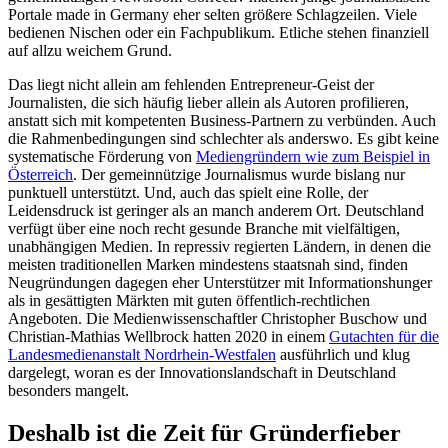
Portale made in Germany eher selten größere Schlagzeilen. Viele
bedienen Nischen oder ein Fachpublikum. Etliche stehen finanziell
auf allzu weichem Grund.
Das liegt nicht allein am fehlenden Entrepreneur-Geist der
Journalisten, die sich häufig lieber allein als Autoren profilieren,
anstatt sich mit kompetenten Business-Partnern zu verbünden. Auch
die Rahmenbedingungen sind schlechter als anderswo. Es gibt keine
systematische Förderung von
Mediengründern wie zum Beispiel in
Österreich
. Der gemeinnützige Journalismus wurde bislang nur
punktuell unterstützt. Und, auch das spielt eine Rolle, der
Leidensdruck ist geringer als an manch anderem Ort. Deutschland
verfügt über eine noch recht gesunde Branche mit vielfältigen,
unabhängigen Medien. In repressiv regierten Ländern, in denen die
meisten traditionellen Marken mindestens staatsnah sind, finden
Neugründungen dagegen eher Unterstützer mit Informationshunger
als in gesättigten Märkten mit guten öffentlich-rechtlichen
Angeboten. Die Medienwissenschaftler Christopher Buschow und
Christian-Mathias Wellbrock hatten 2020 in einem
Gutachten für die
Landesmedienanstalt Nordrhein-Westfalen
ausführlich und klug
dargelegt, woran es der Innovationslandschaft in Deutschland
besonders mangelt.
Deshalb ist die Zeit für Gründerfieber