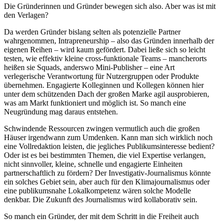
Die Gründerinnen und Gründer bewegen sich also. Aber was ist mit
den Verlagen?
Da werden Gründer bislang selten als potenzielle Partner
wahrgenommen, Intrapreneurship – also das Gründen innerhalb der
eigenen Reihen – wird kaum gefördert. Dabei ließe sich so leicht
testen, wie effektiv kleine cross-funktionale Teams – mancherorts
heißen sie Squads, anderswo Mini-Publisher – eine Art
verlegerische Verantwortung für Nutzergruppen oder Produkte
übernehmen. Engagierte Kolleginnen und Kollegen können hier
unter dem schützenden Dach der großen Marke agil ausprobieren,
was am Markt funktioniert und möglich ist. So manch eine
Neugründung mag daraus entstehen.
Schwindende Ressourcen zwingen vermutlich auch die großen
Häuser irgendwann zum Umdenken. Kann man sich wirklich noch
eine Vollredaktion leisten, die jegliches Publikumsinteresse bedient?
Oder ist es bei bestimmten Themen, die viel Expertise verlangen,
nicht sinnvoller, kleine, schnelle und engagierte Einheiten
partnerschaftlich zu fördern? Der Investigativ-Journalismus könnte
ein solches Gebiet sein, aber auch für den Klimajournalismus oder
eine publikumsnahe Lokalkompetenz wären solche Modelle
denkbar. Die Zukunft des Journalismus wird kollaborativ sein.
So manch ein Gründer, der mit dem Schritt in die Freiheit auch