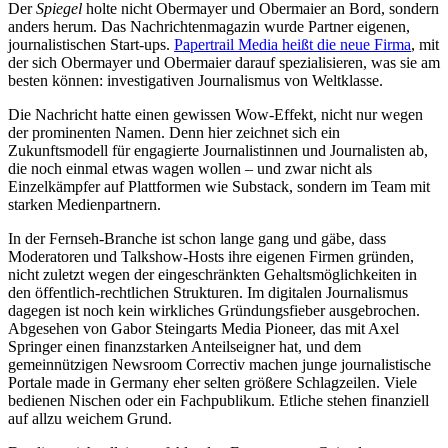
Der
Spiegel
holte nicht Obermayer und Obermaier an Bord, sondern
anders herum. Das Nachrichtenmagazin wurde Partner eigenen,
journalistischen Start-ups.
Papertrail Media heißt die neue Firma
, mit
der sich Obermayer und Obermaier darauf spezialisieren, was sie am
besten können: investigativen Journalismus von Weltklasse.
Die Nachricht hatte einen gewissen Wow-Effekt, nicht nur wegen
der prominenten Namen. Denn hier zeichnet sich ein
Zukunftsmodell für engagierte Journalistinnen und Journalisten ab,
die noch einmal etwas wagen wollen – und zwar nicht als
Einzelkämpfer auf Plattformen wie Substack, sondern im Team mit
starken Medienpartnern.
In der Fernseh-Branche ist schon lange gang und gäbe, dass
Moderatoren und Talkshow-Hosts ihre eigenen Firmen gründen,
nicht zuletzt wegen der eingeschränkten Gehaltsmöglichkeiten in
den öffentlich-rechtlichen Strukturen. Im digitalen Journalismus
dagegen ist noch kein wirkliches Gründungsfieber ausgebrochen.
Abgesehen von Gabor Steingarts Media Pioneer, das mit Axel
Springer einen finanzstarken Anteilseigner hat, und dem
gemeinnützigen Newsroom Correctiv machen junge journalistische
Portale made in Germany eher selten größere Schlagzeilen. Viele
bedienen Nischen oder ein Fachpublikum. Etliche stehen finanziell
auf allzu weichem Grund.