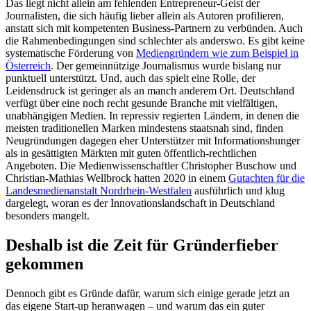
Das liegt nicht allein am fehlenden Entrepreneur-Geist der
Journalisten, die sich häufig lieber allein als Autoren profilieren,
anstatt sich mit kompetenten Business-Partnern zu verbünden. Auch
die Rahmenbedingungen sind schlechter als anderswo. Es gibt keine
systematische Förderung von
Mediengründern wie zum Beispiel in
Österreich
. Der gemeinnützige Journalismus wurde bislang nur
punktuell unterstützt. Und, auch das spielt eine Rolle, der
Leidensdruck ist geringer als an manch anderem Ort. Deutschland
verfügt über eine noch recht gesunde Branche mit vielfältigen,
unabhängigen Medien. In repressiv regierten Ländern, in denen die
meisten traditionellen Marken mindestens staatsnah sind, finden
Neugründungen dagegen eher Unterstützer mit Informationshunger
als in gesättigten Märkten mit guten öffentlich-rechtlichen
Angeboten. Die Medienwissenschaftler Christopher Buschow und
Christian-Mathias Wellbrock hatten 2020 in einem
Gutachten für die
Landesmedienanstalt Nordrhein-Westfalen
ausführlich und klug
dargelegt, woran es der Innovationslandschaft in Deutschland
besonders mangelt.
Deshalb ist die Zeit für Gründerfieber
gekommen
Dennoch gibt es Gründe dafür, warum sich einige gerade jetzt an
das eigene Start-up heranwagen – und warum das ein guter