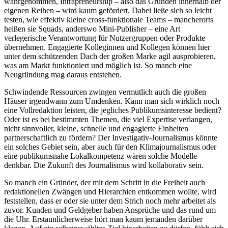
wahrgenommen, Intrapreneurship – also das Gründen innerhalb der
eigenen Reihen – wird kaum gefördert. Dabei ließe sich so leicht
testen, wie effektiv kleine cross-funktionale Teams – mancherorts
heißen sie Squads, anderswo Mini-Publisher – eine Art
verlegerische Verantwortung für Nutzergruppen oder Produkte
übernehmen. Engagierte Kolleginnen und Kollegen können hier
unter dem schützenden Dach der großen Marke agil ausprobieren,
was am Markt funktioniert und möglich ist. So manch eine
Neugründung mag daraus entstehen.
Schwindende Ressourcen zwingen vermutlich auch die großen
Häuser irgendwann zum Umdenken. Kann man sich wirklich noch
eine Vollredaktion leisten, die jegliches Publikumsinteresse bedient?
Oder ist es bei bestimmten Themen, die viel Expertise verlangen,
nicht sinnvoller, kleine, schnelle und engagierte Einheiten
partnerschaftlich zu fördern? Der Investigativ-Journalismus könnte
ein solches Gebiet sein, aber auch für den Klimajournalismus oder
eine publikumsnahe Lokalkompetenz wären solche Modelle
denkbar. Die Zukunft des Journalismus wird kollaborativ sein.
So manch ein Gründer, der mit dem Schritt in die Freiheit auch
redaktionellen Zwängen und Hierarchien entkommen wollte, wird
feststellen, dass er oder sie unter dem Strich noch mehr arbeitet als
zuvor. Kunden und Geldgeber haben Ansprüche und das rund um
die Uhr. Erstaunlicherweise hört man kaum jemanden darüber