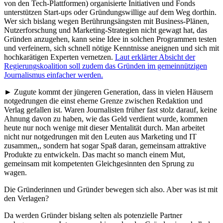
von den Tech-Plattformen) organisierte Initiativen und Fonds
unterstützen Start-ups oder Gründungswillige auf dem Weg dorthin.
Wer sich bislang wegen Berührungsängsten mit Business-Plänen,
Nutzerforschung und Marketing-Strategien nicht gewagt hat, das
Gründen anzugehen, kann seine Idee in solchen Programmen testen
und verfeinern, sich schnell nötige Kenntnisse aneignen und sich mit
hochkarätigen Experten vernetzen.
Laut erklärter Absicht der
Regierungskoalition soll zudem das Gründen im gemeinnützigen
Journalismus einfacher werden.
► Zugute kommt der jüngeren Generation, dass in vielen Häusern
notgedrungen die einst eherne Grenze zwischen Redaktion und
Verlag gefallen ist. Waren Journalisten früher fast stolz darauf, keine
Ahnung davon zu haben, wie das Geld verdient wurde, kommen
heute nur noch wenige mit dieser Mentalität durch. Man arbeitet
nicht nur notgedrungen mit den Leuten aus Marketing und IT
zusammen,, sondern hat sogar Spaß daran, gemeinsam attraktive
Produkte zu entwickeln. Das macht so manch einem Mut,
gemeinsam mit kompetenten Gleichgesinnten den Sprung zu
wagen.
Die Gründerinnen und Gründer bewegen sich also. Aber was ist mit
den Verlagen?
Da werden Gründer bislang selten als potenzielle Partner