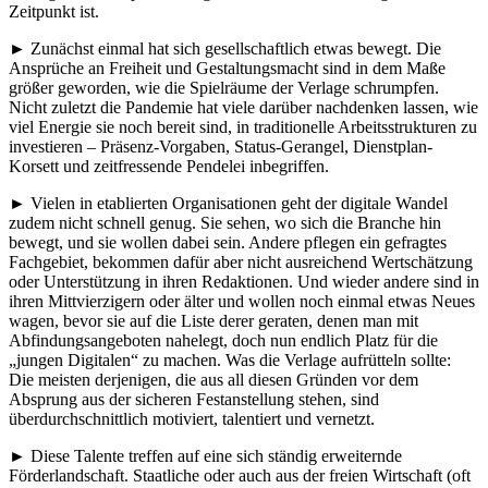
Zeitpunkt ist.
► Zunächst einmal hat sich gesellschaftlich etwas bewegt. Die
Ansprüche an Freiheit und Gestaltungsmacht sind in dem Maße
größer geworden, wie die Spielräume der Verlage schrumpfen.
Nicht zuletzt die Pandemie hat viele darüber nachdenken lassen, wie
viel Energie sie noch bereit sind, in traditionelle Arbeitsstrukturen zu
investieren – Präsenz-Vorgaben, Status-Gerangel, Dienstplan-
Korsett und zeitfressende Pendelei inbegriffen.
► Vielen in etablierten Organisationen geht der digitale Wandel
zudem nicht schnell genug. Sie sehen, wo sich die Branche hin
bewegt, und sie wollen dabei sein. Andere pflegen ein gefragtes
Fachgebiet, bekommen dafür aber nicht ausreichend Wertschätzung
oder Unterstützung in ihren Redaktionen. Und wieder andere sind in
ihren Mittvierzigern oder älter und wollen noch einmal etwas Neues
wagen, bevor sie auf die Liste derer geraten, denen man mit
Abfindungsangeboten nahelegt, doch nun endlich Platz für die
„jungen Digitalen“ zu machen. Was die Verlage aufrütteln sollte:
Die meisten derjenigen, die aus all diesen Gründen vor dem
Absprung aus der sicheren Festanstellung stehen, sind
überdurchschnittlich motiviert, talentiert und vernetzt.
► Diese Talente treffen auf eine sich ständig erweiternde
Förderlandschaft. Staatliche oder auch aus der freien Wirtschaft (oft