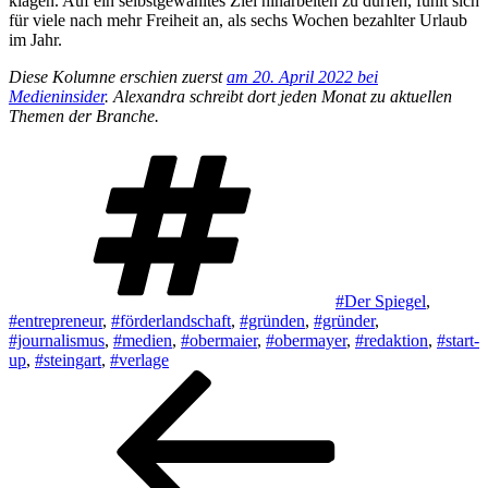
klagen. Auf ein selbstgewähltes Ziel hinarbeiten zu dürfen, fühlt sich
für viele nach mehr Freiheit an, als sechs Wochen bezahlter Urlaub
im Jahr.
Diese Kolumne erschien zuerst
am 20. April 2022 bei
Medieninsider
. Alexandra schreibt dort jeden Monat zu aktuellen
Themen der Branche.
Schlagwörter
#Der Spiegel
,
#entrepreneur
,
#förderlandschaft
,
#gründen
,
#gründer
,
#journalismus
,
#medien
,
#obermaier
,
#obermayer
,
#redaktion
,
#start-
up
,
#steingart
,
#verlage
Beitragsnavigation
Vorheriger
Beitrag