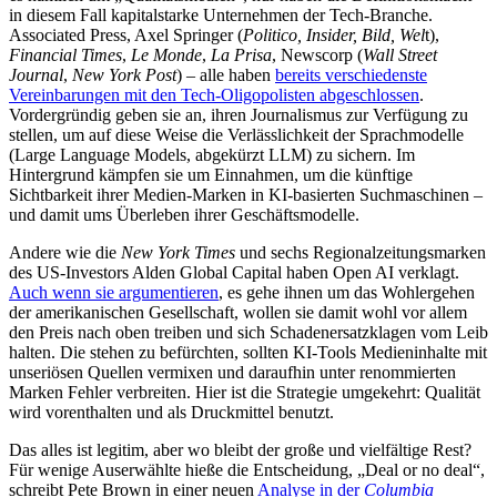
in diesem Fall kapitalstarke Unternehmen der Tech-Branche.
Associated Press, Axel Springer (
Politico, Insider, Bild, Wel
t),
Financial Times
,
Le Monde
,
La Prisa
, Newscorp (
Wall Street
Journal
,
New York Post
) – alle haben
bereits verschiedenste
Vereinbarungen mit den Tech-Oligopolisten abgeschlossen
.
Vordergründig geben sie an, ihren Journalismus zur Verfügung zu
stellen, um auf diese Weise die Verlässlichkeit der Sprachmodelle
(Large Language Models, abgekürzt LLM) zu sichern. Im
Hintergrund kämpfen sie um Einnahmen, um die künftige
Sichtbarkeit ihrer Medien-Marken in KI-basierten Suchmaschinen –
und damit ums Überleben ihrer Geschäftsmodelle.
Andere wie die
New York Times
und sechs Regionalzeitungsmarken
des US-Investors Alden Global Capital haben Open AI verklagt.
Auch wenn sie argumentieren
, es gehe ihnen um das Wohlergehen
der amerikanischen Gesellschaft, wollen sie damit wohl vor allem
den Preis nach oben treiben und sich Schadenersatzklagen vom Leib
halten. Die stehen zu befürchten, sollten KI-Tools Medieninhalte mit
unseriösen Quellen vermixen und daraufhin unter renommierten
Marken Fehler verbreiten. Hier ist die Strategie umgekehrt: Qualität
wird vorenthalten und als Druckmittel benutzt.
Das alles ist legitim, aber wo bleibt der große und vielfältige Rest?
Für wenige Auserwählte hieße die Entscheidung, „Deal or no deal“,
schreibt Pete Brown in einer neuen
Analyse in der
Columbia