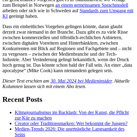
zum Beispiel in Norwegen
an einem gemeinsamen Sprachmodell
arbeiten oder sich wie in Schweden auf
Standards zum Umgang mit
KI
geeinigt haben.
Dass ein einheitliches Vorgehen gelingen könnte, daran glaubt
derzeit zwar niemand in der Branche. Dazu gibt es zu viele Risse
zwischen kommerziellen und öffentlich-rechtlichen Anbietern,
zwischen digitalen Vorreitern und Hinterbänklern, zwischen
Konkurrenten mit Blick auf Regionen und Fachgebiete und – nicht
zu vergessen – zwischen der Medienbranche und der Tech-
Industrie. Aber Veränderung gelingt bekanntlich, wenn der Druck
hoch genug ist. Das könnte schon bald der Fall sein. An einer „data
apocalypse“ (Mike Cook) kann niemandem gelegen sein.
Dieser Text erschien am
30. Mai 2024 bei Medieninsider
. Aktuelle
Kolumnen lassen sich mit einem Abo lesen.
Recent Posts
Klimajournalismus im Backlash: Von der Kunst, die Pflicht
zur Kür zu machen
Creator oder Traditionsmarken: Wer bekommt die Jungen?
Medien-Trends 2026: Die unerträgliche Langsamkeit des
Seins