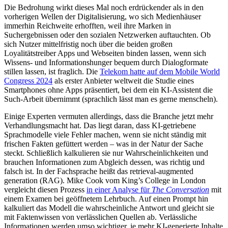
Die Bedrohung wirkt dieses Mal noch erdrückender als in den
vorherigen Wellen der Digitalisierung, wo sich Medienhäuser
immerhin Reichweite erhofften, weil ihre Marken in
Suchergebnissen oder den sozialen Netzwerken auftauchten. Ob
sich Nutzer mittelfristig noch über die beiden großen
Loyalitätstreiber Apps und Webseiten binden lassen, wenn sich
Wissens- und Informationshunger bequem durch Dialogformate
stillen lassen, ist fraglich. Die
Telekom hatte auf dem Mobile World
Congress 2024
als erster Anbieter weltweit die Studie eines
Smartphones ohne Apps präsentiert, bei dem ein KI-Assistent die
Such-Arbeit übernimmt (sprachlich lässt man es gerne menscheln).
Einige Experten vermuten allerdings, dass die Branche jetzt mehr
Verhandlungsmacht hat. Das liegt daran, dass KI-getriebene
Sprachmodelle viele Fehler machen, wenn sie nicht ständig mit
frischen Fakten gefüttert werden – was in der Natur der Sache
steckt. Schließlich kalkulieren sie nur Wahrscheinlichkeiten und
brauchen Informationen zum Abgleich dessen, was richtig und
falsch ist. In der Fachsprache heißt das retrieval-augmented
generation (RAG). Mike Cook vom King’s College in London
vergleicht diesen Prozess
in einer Analyse für
The Conversation
mit
einem Examen bei geöffnetem Lehrbuch. Auf einen Prompt hin
kalkuliert das Modell die wahrscheinliche Antwort und gleicht sie
mit Faktenwissen von verlässlichen Quellen ab. Verlässliche
Informationen werden umso wichtiger, je mehr KI-generierte Inhalte