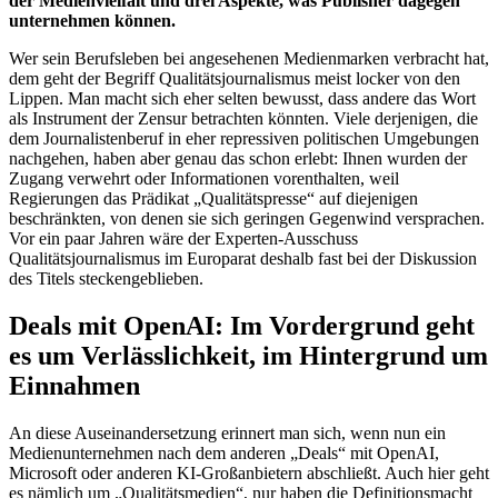
der Medienvielfalt und drei Aspekte, was Publisher dagegen
unternehmen können.
Wer sein Berufsleben bei angesehenen Medienmarken verbracht hat,
dem geht der Begriff Qualitätsjournalismus meist locker von den
Lippen. Man macht sich eher selten bewusst, dass andere das Wort
als Instrument der Zensur betrachten könnten. Viele derjenigen, die
dem Journalistenberuf in eher repressiven politischen Umgebungen
nachgehen, haben aber genau das schon erlebt: Ihnen wurden der
Zugang verwehrt oder Informationen vorenthalten, weil
Regierungen das Prädikat „Qualitätspresse“ auf diejenigen
beschränkten, von denen sie sich geringen Gegenwind versprachen.
Vor ein paar Jahren wäre der Experten-Ausschuss
Qualitätsjournalismus im Europarat deshalb fast bei der Diskussion
des Titels steckengeblieben.
Deals mit OpenAI: Im Vordergrund geht
es um Verlässlichkeit, im Hintergrund um
Einnahmen
An diese Auseinandersetzung erinnert man sich, wenn nun ein
Medienunternehmen nach dem anderen „Deals“ mit OpenAI,
Microsoft oder anderen KI-Großanbietern abschließt. Auch hier geht
es nämlich um „Qualitätsmedien“, nur haben die Definitionsmacht