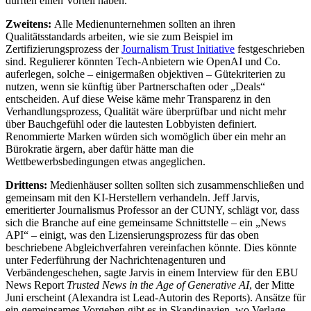
dürften einen Vorteil haben.
Zweitens:
Alle Medienunternehmen sollten an ihren
Qualitätsstandards arbeiten, wie sie zum Beispiel im
Zertifizierungsprozess der
Journalism Trust Initiative
festgeschrieben
sind. Regulierer könnten Tech-Anbietern wie OpenAI und Co.
auferlegen, solche – einigermaßen objektiven – Gütekriterien zu
nutzen, wenn sie künftig über Partnerschaften oder „Deals“
entscheiden. Auf diese Weise käme mehr Transparenz in den
Verhandlungsprozess, Qualität wäre überprüfbar und nicht mehr
über Bauchgefühl oder die lautesten Lobbyisten definiert.
Renommierte Marken würden sich womöglich über ein mehr an
Bürokratie ärgern, aber dafür hätte man die
Wettbewerbsbedingungen etwas angeglichen.
Drittens:
Medienhäuser sollten sollten sich zusammenschließen und
gemeinsam mit den KI-Herstellern verhandeln. Jeff Jarvis,
emeritierter Journalismus Professor an der CUNY, schlägt vor, dass
sich die Branche auf eine gemeinsame Schnittstelle – ein „News
API“ – einigt, was den Lizensierungsprozess für das oben
beschriebene Abgleichverfahren vereinfachen könnte. Dies könnte
unter Federführung der Nachrichtenagenturen und
Verbändengeschehen, sagte Jarvis in einem Interview für den EBU
News Report
Trusted News in the Age of Generative AI
, der Mitte
Juni erscheint (Alexandra ist Lead-Autorin des Reports). Ansätze für
ein gemeinsames Vorgehen gibt es in Skandinavien, wo Verlage