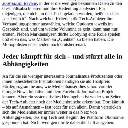
Journalism Review
, in der er die wenigen bekannten Daten zu den
Geschäftsabschlüssen und ihre Bedeutung analysiert. Für
diejenigen, die nicht an den Tisch geladen werden, heiße es eher:
„deal with it“. Nach welchen Kriterien die Tech-Anbieter ihre
Verhandlungspartner auswählen, welche Optionen jeweils im
Gespräch sind, und um welche Volumina es geht, kann man nur
erraten. Neben Marktanalysen dürfte Lobbying eine Rolle spielen
und eben das, was Marken an „Qualität“ zu bieten haben. Die
Monopolisten entscheiden nach Gutsherrenart.
Jeder kämpft für sich – und stürzt alle in
Abhängigkeiten
An für die sie weniger interessante Journalismus-Produzenten oder
ihnen nahestehende Institutionen händigen sie als Trostpreis
Förderprogramme aus, wie Medienhäuser dies schon von der
Google News Initiative und dem Facebook Journalism Projekt
kennen. Aber ein systematisches Herangehen ist weder von Seiten
der Tech-Anbieter noch der Medienbranche erkennbar. Dort kämpft
– bis auf Ausnahmen – fast jeder für sich allein. Damit verstricken
sich die Medienhäuser immer weiter in das Netz von
Abhängigkeiten, das Big Tech seit Beginn der Plattform-Ökonomie
gesponnen hat. Nicht wenigen dürfte dabei die Luft ausgehen.