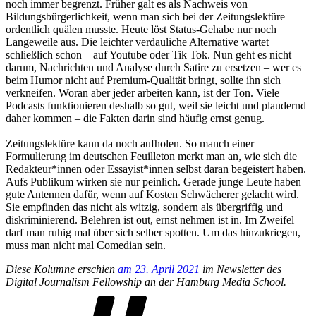
noch immer begrenzt. Früher galt es als Nachweis von
Bildungsbürgerlichkeit, wenn man sich bei der Zeitungslektüre
ordentlich quälen musste. Heute löst Status-Gehabe nur noch
Langeweile aus. Die leichter verdauliche Alternative wartet
schließlich schon – auf Youtube oder Tik Tok. Nun geht es nicht
darum, Nachrichten und Analyse durch Satire zu ersetzen – wer es
beim Humor nicht auf Premium-Qualität bringt, sollte ihn sich
verkneifen. Woran aber jeder arbeiten kann, ist der Ton. Viele
Podcasts funktionieren deshalb so gut, weil sie leicht und plaudernd
daher kommen – die Fakten darin sind häufig ernst genug.
Zeitungslektüre kann da noch aufholen. So manch einer
Formulierung im deutschen Feuilleton merkt man an, wie sich die
Redakteur*innen oder Essayist*innen selbst daran begeistert haben.
Aufs Publikum wirken sie nur peinlich. Gerade junge Leute haben
gute Antennen dafür, wenn auf Kosten Schwächerer gelacht wird.
Sie empfinden das nicht als witzig, sondern als übergriffig und
diskriminierend. Belehren ist out, ernst nehmen ist in. Im Zweifel
darf man ruhig mal über sich selber spotten. Um das hinzukriegen,
muss man nicht mal Comedian sein.
Diese Kolumne erschien
am 23. April 2021
im Newsletter des
Digital Journalism Fellowship an der Hamburg Media School.
Schlagwörter