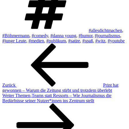
#allesdichtmachen
,
#Böhmermann
,
#comedy
,
#danna young
,
#humor
,
#journalismus
,
#junge Leute
,
#medien
,
#publikum
,
#satire
,
#spaß
,
#witz
,
#youtube
Beitragsnavigation
Vorheriger
Beitrag
Zurück
Print hat
gewonnen – Warum die Zeitung stirbt und trotzdem überlebt
Nächster
Weiter
Themen-Teams statt Ressorts – Wie Journalismus die
Beitrag
Bedürfnisse seiner Nutzer*innen ins Zentrum stellt