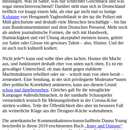
misslingen. Was ist Satire, was nur schlechter Geschmack und was
sogar menschenverachtend? Darüber stritt man sich in Deutschland
trefflich vor knapp einem Jahr, als eine gar nicht mal so lustige
Kolumne
von Hengameh Yaghoobifarah in der taz die Polizei mit
Müll gleichsetzte und deshalb viele Menschen beschäftigte – bis hin
zum Bundesinnenminister und dem Deutschen Presserat. Mehr noch
als andere journalistische Formen, die sich mit Handwerk,
Hartnäckigkeit und viel Übung akzeptabel meistern lassen, gehört
zur Satire oder Glosse ein gewisses Talent – also, Humor. Und der
ist auch noch kulturell kodiert.
Nicht jede*r kann und sollte über alles lachen. Humor übt Macht
aus, und funktioniert deshalb eher von unten nach oben. Es ist ein
gewaltiger Unterschied, ob man damit gegen etablierte
Machtstrukturen rebelliert oder sie – witzelt man von oben herab –
zementiert. Eine Sendung, in der sich privilegierte Moderator*innen
über politische Korrektheit amüsieren, kann aus diesem Grund
schon mal danebengehen
. Gleiches galt für die missglückte
Kampagne #allesdichtmachen, in der namhafte Schauspieler
vermeintlich ironisch für Meinungsfreiheit in der Corona-Krise
streiten wollten, Teile der Öffentlichkeit dies aber im besseren Fall
als weinerliche Klage aus der Designer-Küche wahrnahmen.
Die amerikanische Kommunikationswissenschaftlerin Danna Young
beschreibt in ihrem 2019 erschienenen Buch
„Irony and Outrage“