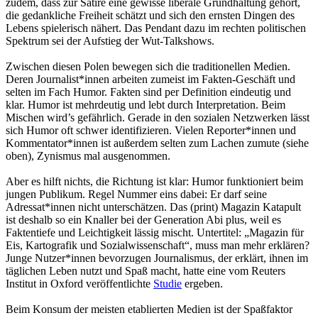
zudem, dass zur Satire eine gewisse liberale Grundhaltung gehört,
die gedankliche Freiheit schätzt und sich den ernsten Dingen des
Lebens spielerisch nähert. Das Pendant dazu im rechten politischen
Spektrum sei der Aufstieg der Wut-Talkshows.
Zwischen diesen Polen bewegen sich die traditionellen Medien.
Deren Journalist*innen arbeiten zumeist im Fakten-Geschäft und
selten im Fach Humor. Fakten sind per Definition eindeutig und
klar. Humor ist mehrdeutig und lebt durch Interpretation. Beim
Mischen wird’s gefährlich. Gerade in den sozialen Netzwerken lässt
sich Humor oft schwer identifizieren. Vielen Reporter*innen und
Kommentator*innen ist außerdem selten zum Lachen zumute (siehe
oben), Zynismus mal ausgenommen.
Aber es hilft nichts, die Richtung ist klar: Humor funktioniert beim
jungen Publikum. Regel Nummer eins dabei: Er darf seine
Adressat*innen nicht unterschätzen. Das (print) Magazin Katapult
ist deshalb so ein Knaller bei der Generation Abi plus, weil es
Faktentiefe und Leichtigkeit lässig mischt. Untertitel: „Magazin für
Eis, Kartografik und Sozialwissenschaft“, muss man mehr erklären?
Junge Nutzer*innen bevorzugen Journalismus, der erklärt, ihnen im
täglichen Leben nutzt und Spaß macht, hatte eine vom Reuters
Institut in Oxford veröffentlichte
Studie
ergeben.
Beim Konsum der meisten etablierten Medien ist der Spaßfaktor