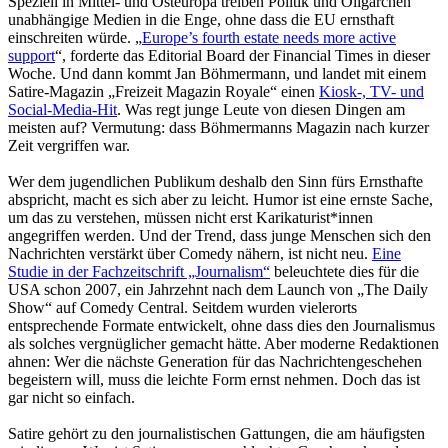
Speziell in Mittel- und Osteuropa treiben Politik und Oligarchen
unabhängige Medien in die Enge, ohne dass die EU ernsthaft
einschreiten würde. „
Europe’s fourth estate needs more active
support
“, forderte das Editorial Board der Financial Times in dieser
Woche. Und dann kommt Jan Böhmermann, und landet mit einem
Satire-Magazin „Freizeit Magazin Royale“ einen
Kiosk-, TV- und
Social-Media-Hit
. Was regt junge Leute von diesen Dingen am
meisten auf? Vermutung: dass Böhmermanns Magazin nach kurzer
Zeit vergriffen war.
Wer dem jugendlichen Publikum deshalb den Sinn fürs Ernsthafte
abspricht, macht es sich aber zu leicht. Humor ist eine ernste Sache,
um das zu verstehen, müssen nicht erst Karikaturist*innen
angegriffen werden. Und der Trend, dass junge Menschen sich den
Nachrichten verstärkt über Comedy nähern, ist nicht neu.
Eine
Studie in der Fachzeitschrift „Journalism“
beleuchtete dies für die
USA schon 2007, ein Jahrzehnt nach dem Launch von „The Daily
Show“ auf Comedy Central. Seitdem wurden vielerorts
entsprechende Formate entwickelt, ohne dass dies den Journalismus
als solches vergnüglicher gemacht hätte. Aber moderne Redaktionen
ahnen: Wer die nächste Generation für das Nachrichtengeschehen
begeistern will, muss die leichte Form ernst nehmen. Doch das ist
gar nicht so einfach.
Satire gehört zu den journalistischen Gattungen, die am häufigsten